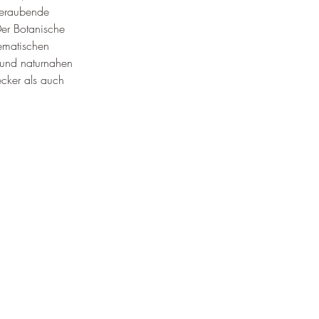
beraubende 
Der Botanische 
hematischen 
und naturnahen 
cker als auch 