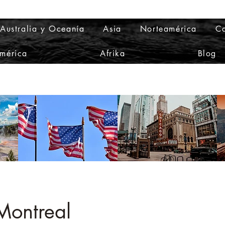
Australia y Oceanía
Asia
Norteamérica
Ca
mérica
Afrika
Blog
 Montreal