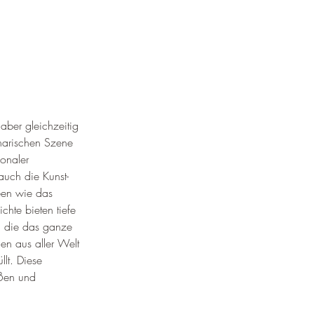
 aber gleichzeitig 
inarischen Szene 
ionaler 
auch die Kunst- 
een wie das 
hte bieten tiefe 
s, die das ganze 
en aus aller Welt 
lt. Diese 
ßen und 