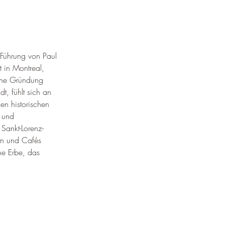
 Führung von Paul 
 in Montreal, 
che Gründung 
t, fühlt sich an 
en historischen 
 und 
Sankt-Lorenz-
n und Cafés 
he Erbe, das 