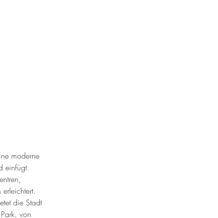
 eine moderne 
 einfügt. 
ntren, 
rleichtert. 
etet die Stadt 
Park, von 