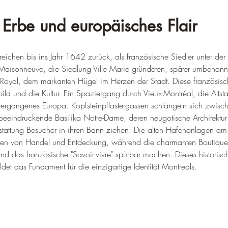
 Erbe und europäisches Flair
eichen bis ins Jahr 1642 zurück, als französische Siedler unter der
isonneuve, die Siedlung Ville Marie gründeten, später umbenannt
oyal, dem markanten Hügel im Herzen der Stadt. Diese französis
ild und die Kultur. Ein Spaziergang durch Vieux-Montréal, die Altstad
 vergangenes Europa. Kopfsteinpflastergassen schlängeln sich zwisch
eeindruckende Basilika Notre-Dame, deren neugotische Architektur
stattung Besucher in ihren Bann ziehen. Die alten Hafenanlagen am 
ten von Handel und Entdeckung, während die charmanten Boutique
d das französische "Savoir-vivre" spürbar machen. Dieses historisc
ildet das Fundament für die einzigartige Identität Montreals.