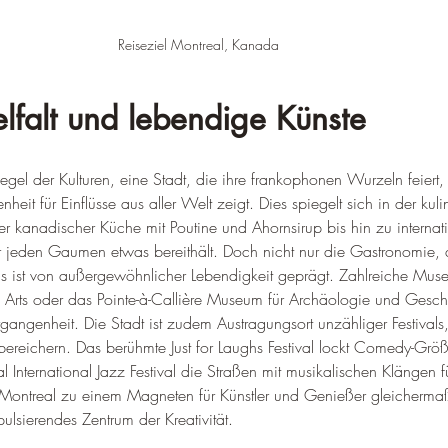
Reiseziel Montreal, Kanada
ielfalt und lebendige Künste
egel der Kulturen, eine Stadt, die ihre frankophonen Wurzeln feiert,
eit für Einflüsse aus aller Welt zeigt. Dies spiegelt sich in der kul
ler kanadischer Küche mit Poutine und Ahornsirup bis hin zu internat
ür jeden Gaumen etwas bereithält. Doch nicht nur die Gastronomie, 
 ist von außergewöhnlicher Lebendigkeit geprägt. Zahlreiche Mus
Arts oder das Pointe-à-Callière Museum für Archäologie und Geschic
rgangenheit. Die Stadt ist zudem Austragungsort unzähliger Festival
bereichern. Das berühmte Just for Laughs Festival lockt Comedy-Größ
International Jazz Festival die Straßen mit musikalischen Klängen fül
 Montreal zu einem Magneten für Künstler und Genießer gleicherma
 pulsierendes Zentrum der Kreativität.