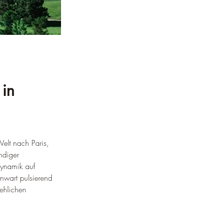
in 
elt nach Paris, 
ndiger 
Dynamik auf 
enwart pulsierend 
ehlichen 