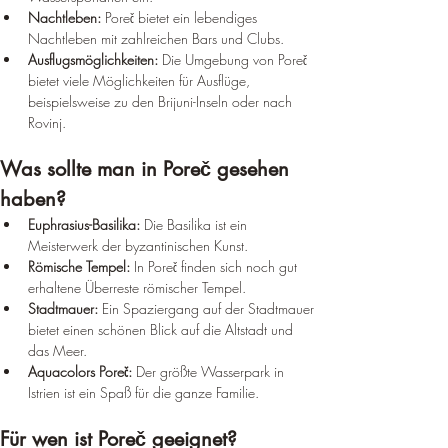
Nachtleben:
 Poreč bietet ein lebendiges 
Nachtleben mit zahlreichen Bars und Clubs.
Ausflugsmöglichkeiten:
 Die Umgebung von Poreč 
bietet viele Möglichkeiten für Ausflüge, 
beispielsweise zu den Brijuni-Inseln oder nach 
Rovinj.
Was sollte man in Poreč gesehen 
haben?
Euphrasius-Basilika:
 Die Basilika ist ein 
Meisterwerk der byzantinischen Kunst.
Römische Tempel:
 In Poreč finden sich noch gut 
erhaltene Überreste römischer Tempel.
Stadtmauer:
 Ein Spaziergang auf der Stadtmauer 
bietet einen schönen Blick auf die Altstadt und 
das Meer.
Aquacolors Poreč:
 Der größte Wasserpark in 
Istrien ist ein Spaß für die ganze Familie.
Für wen ist Poreč geeignet?