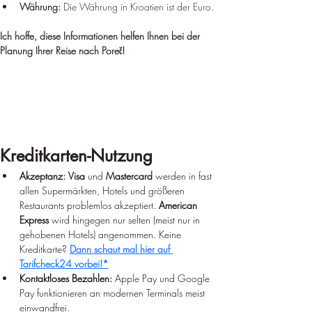
Währung:
 Die Währung in Kroatien ist der Euro.
Ich hoffe, diese Informationen helfen Ihnen bei der 
Planung Ihrer Reise nach Poreč!
Kreditkarten-Nutzung
Akzeptanz:
Visa
 und 
Mastercard
 werden in fast 
allen Supermärkten, Hotels und größeren 
Restaurants problemlos akzeptiert. 
American 
Express
 wird hingegen nur selten (meist nur in 
gehobenen Hotels) angenommen. 
Keine 
Kreditkarte? 
Dann schaut mal hier auf 
Tarifcheck24 vorbei!*
Kontaktloses Bezahlen:
 Apple Pay und Google 
Pay funktionieren an modernen Terminals meist 
einwandfrei.