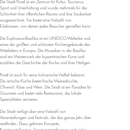
Die Stadt Poreč ist ein Zentrum für Kultur, Tourismus, 
Sport und Unterhaltung und wurde mehrmals für die 
Schönheit ihrer öffentlichen Räume und ihre Sauberkeit 
ausgezeichnet
. 
Sie bietet eine Vielzahl von 
Erlebnissen, von denen jedes Besucher genießen kann
.
Die Euphrasius-Basilika ist ein UNESCO-Welterbe und 
eines der größten und schönsten Kirchengebäude des 
Mittelalters in Europa. 
Die Mosaiken in der Basilika 
sind ein Meisterwerk der byzantinischen Kunst und 
erzählen die Geschichte der Kirche und ihrer Heiligen
.
Poreč ist auch für seine kulinarische Vielfalt bekannt. 
Die istrische Küche bietet frische Meeresfrüchte, 
Olivenöl, Käse und Wein. 
Die Stadt ist ein Paradies für 
Gourmets und bietet viele Restaurants, die lokale 
Spezialitäten servieren
.
Die Stadt verfügt über eine Vielzahl von 
Veranstaltungen und Festivals, die das ganze Jahr über 
stattfinden. 
Dazu gehören Konzerte, 
Kunstausstellungen, Sportveranstaltungen und vieles 