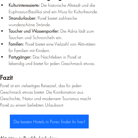
Kulturinteressierte:
 Die historische Altstadt und die 
Euphrasius-Basilika sind ein Muss für Kulturfreunde.
Strandurlauber:
 Poreč bietet zahlreiche 
wunderschöne Strände.
Taucher und Wassersportler:
 Die Adria lädt zum 
Tauchen und Schnorcheln ein.
Familien:
 Poreč bietet eine Vielzahl von Aktivitäten 
für Familien mit Kindern.
Partygänger:
 Das Nachtleben in Poreč ist 
lebendig und bietet für jeden Geschmack etwas.
Fazit
Poreč ist ein vielseitiges Reiseziel, das für jeden 
Geschmack etwas bietet. Die Kombination aus 
Geschichte, Natur und modernem Tourismus macht 
Poreč zu einem beliebten Urlaubsort.
Die besten Hotels in Porec findet ihr hier!