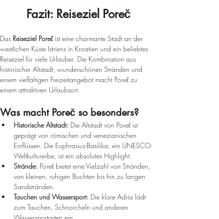
Fazit: Reiseziel Poreč
Das 
Reiseziel Poreč
 ist eine charmante Stadt an der 
westlichen Küste Istriens in Kroatien und ein beliebtes 
Reiseziel für viele Urlauber. Die Kombination aus 
historischer Altstadt, wunderschönen Stränden und 
einem vielfältigen Freizeitangebot macht Poreč zu 
einem attraktiven Urlaubsort.
Was macht Poreč so besonders?
Historische Altstadt:
 Die Altstadt von Poreč ist 
geprägt von römischen und venezianischen 
Einflüssen. Die Euphrasius-Basilika, ein UNESCO-
Weltkulturerbe, ist ein absolutes Highlight.
Strände:
 Poreč bietet eine Vielzahl von Stränden, 
von kleinen, ruhigen Buchten bis hin zu langen 
Sandstränden.
Tauchen und Wassersport:
 Die klare Adria lädt 
zum Tauchen, Schnorcheln und anderen 
Wassersportarten ein.