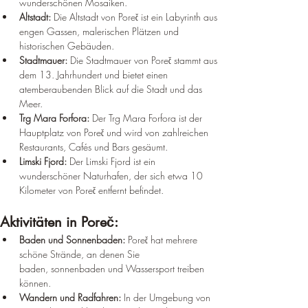
wunderschönen Mosaiken.
Altstadt:
 Die Altstadt von Poreč ist ein Labyrinth aus 
engen Gassen, malerischen Plätzen und 
historischen Gebäuden.
Stadtmauer:
 Die Stadtmauer von Poreč stammt aus 
dem 13. Jahrhundert und bietet einen 
atemberaubenden Blick auf die Stadt und das 
Meer.
Trg Mara Forfora:
 Der Trg Mara Forfora ist der 
Hauptplatz von Poreč und wird von zahlreichen 
Restaurants, Cafés und Bars gesäumt.
Limski Fjord:
 Der Limski Fjord ist ein 
wunderschöner Naturhafen, der sich etwa 10 
Kilometer von Poreč entfernt befindet.
Aktivitäten in Poreč:
Baden und Sonnenbaden:
 Poreč hat mehrere 
schöne Strände, an denen Sie 
baden, sonnenbaden und Wassersport treiben 
können.
Wandern und Radfahren:
 In der Umgebung von 