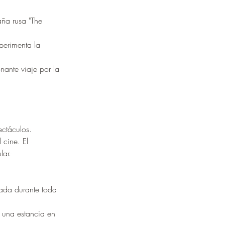
aña rusa "The 
perimenta la 
ante viaje por la 
ctáculos. 
 cine. El 
lar.
tada durante toda 
 una estancia en 