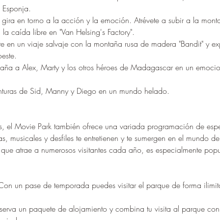
 Esponja.
 gira en torno a la acción y la emoción. Atrévete a subir a la mont
la caída libre en "Van Helsing's Factory".
e en un viaje salvaje con la montaña rusa de madera "Bandit" y ex
este.
ña a Alex, Marty y los otros héroes de Madagascar en un emocion
enturas de Sid, Manny y Diego en un mundo helado.
s, el Movie Park también ofrece una variada programación de espe
, musicales y desfiles te entretienen y te sumergen en el mundo del
, que atrae a numerosos visitantes cada año, es especialmente popu
Con un pase de temporada puedes visitar el parque de forma ilimi
serva un paquete de alojamiento y combina tu visita al parque con