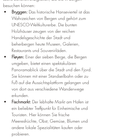
besuchen können:
Bryggen:
 Das historische Hanseviertel ist das 
Wahrzeichen von Bergen und gehört zum 
UNESCO-Weltkulturerbe. Die bunten 
Holzhäuser zeugen von der reichen 
Handelsgeschichte der Stadt und 
beherbergen heute Museen, Galerien, 
Restaurants und Souvenirläden.
Fløyen:
 Einer der sieben Berge, die Bergen 
umgeben, bietet einen spektakulären 
Panoramablick über die Stadt und den Fjord. 
Sie können mit einer Standseilbahn oder zu 
Fuß auf die Aussichtsplattform gelangen und 
von dort aus verschiedene Wanderwege 
erkunden.
Fischmarkt:
 Der lebhafte Markt am Hafen ist 
ein beliebter Treffpunkt für Einheimische und 
Touristen. Hier können Sie frische 
Meeresfrüchte, Obst, Gemüse, Blumen und 
andere lokale Spezialitäten kaufen oder 
probieren.