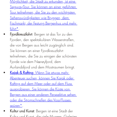
Möglichkeit, die Stadt zu erkunden, ist eine 
Segway-Tour. Sie können an einer geführten 
Tour teilnehmen, die Sie zu den wichtigsten 
Sehenswürdigkeiten wie Bryggen, dem 
Fischmarkt, der Festung Bergenhus und mehr 
führt*
.
Fjordkreuzfahrt
: Bergen ist das Tor zu den 
Fjorden, den spektakulären Wasserstraßen, 
die von Bergen aus leicht zugänglich sind. 
Sie können an einer Fjordkreuzfahrt 
teilnehmen, die Sie zu einigen der schönsten 
Fjorde wie dem Nærøyfjord, dem 
Aurlandsfjord und dem Mostraumen bringt.
Kajak & Rafting
: Wenn Sie etwas mehr 
Abenteuer suchen, können Sie Kajak oder 
Rafting auf dem Meer oder auf dem Fluss 
ausprobieren. Sie können die Küste von 
Bergen aus einer anderen Perspektive sehen 
oder die Stromschnellen des Voss-Flusses 
spüren*
.
Kultur und Kunst
: Bergen ist eine Stadt der 
Kultur und Kunst, die viele Museen, Galerien, 