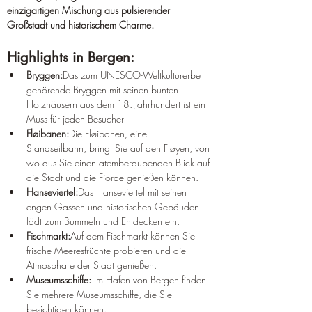
einzigartigen Mischung aus pulsierender 
Großstadt und historischem Charme.
Highlights in Bergen:
Bryggen:
Das zum UNESCO-Weltkulturerbe 
gehörende Bryggen mit seinen bunten 
Holzhäusern aus dem 18. Jahrhundert ist ein 
Muss für jeden Besucher
Fløibanen:
Die Fløibanen, eine 
Standseilbahn, bringt Sie auf den Fløyen, von 
wo aus Sie einen atemberaubenden Blick auf 
die Stadt und die Fjorde genießen können.
Hanseviertel:
Das Hanseviertel mit seinen 
engen Gassen und historischen Gebäuden 
lädt zum Bummeln und Entdecken ein.
Fischmarkt:
Auf dem Fischmarkt können Sie 
frische Meeresfrüchte probieren und die 
Atmosphäre der Stadt genießen.
Museumsschiffe:
 Im Hafen von Bergen finden 
Sie mehrere Museumsschiffe, die Sie 
besichtigen können.