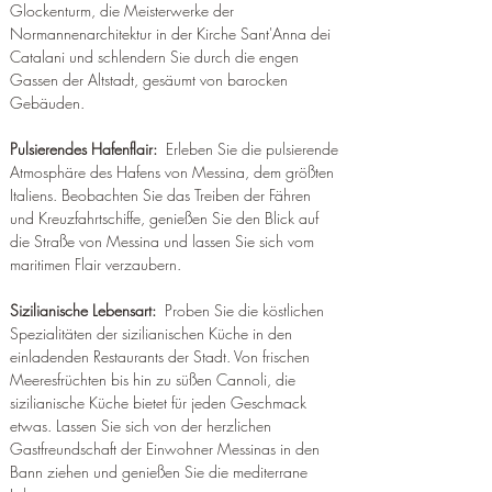
Glockenturm, die Meisterwerke der 
Normannenarchitektur in der Kirche Sant'Anna dei 
Catalani und schlendern Sie durch die engen 
Gassen der Altstadt, gesäumt von barocken 
Gebäuden.
Pulsierendes Hafenflair:
  Erleben Sie die pulsierende 
Atmosphäre des Hafens von Messina, dem größten 
Italiens. Beobachten Sie das Treiben der Fähren 
und Kreuzfahrtschiffe, genießen Sie den Blick auf 
die Straße von Messina und lassen Sie sich vom 
maritimen Flair verzaubern.
Sizilianische Lebensart:
  Proben Sie die köstlichen 
Spezialitäten der sizilianischen Küche in den 
einladenden Restaurants der Stadt. Von frischen 
Meeresfrüchten bis hin zu süßen Cannoli, die 
sizilianische Küche bietet für jeden Geschmack 
etwas. Lassen Sie sich von der herzlichen 
Gastfreundschaft der Einwohner Messinas in den 
Bann ziehen und genießen Sie die mediterrane 