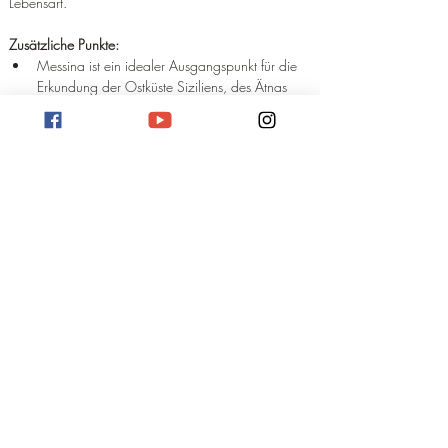
Lebensart.
Zusätzliche Punkte:
Messina ist ein idealer Ausgangspunkt für die 
Erkundung der Ostküste Siziliens, des Ätnas 
und der Taormina.
Die Stadt bietet eine gute Infrastruktur mit 
Hotels, Restaurants, Cafés und 
Einkaufsmöglichkeiten.
Englisch ist neben Italienisch in touristischen 
Gebieten verbreitet.
Empfehlung:
 Messina ist weit mehr als nur eine 
Hafenstadt. Die Stadt vereint eindrucksvolle 
Geschichte, pulsierendes Hafenflair und 
sizilianische Lebensfreude auf einzigartige 
Weise. Entdecken Sie die verborgenen Schätze 
Messinas und lassen Sie sich von der Atmosphäre 
dieser faszinierenden Stadt verzaubern.
Bedenken Sie:
Während der Hauptsaison (Juli und August) 