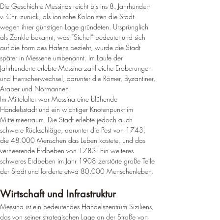
Die Geschichte Messinas reicht bis ins 8. Jahrhundert 
v. Chr. 
zurück, als ionische Kolonisten die Stadt 
wegen ihrer günstigen Lage gründeten
. 
Ursprünglich 
als Zankle bekannt, was “Sichel” bedeutet und sich 
auf die Form des Hafens bezieht, wurde die Stadt 
später in Messene umbenannt
. 
Im Laufe der 
Jahrhunderte erlebte Messina zahlreiche Eroberungen 
und Herrscherwechsel, darunter die Römer, Byzantiner, 
Araber und Normannen
.
Im Mittelalter war Messina eine blühende 
Handelsstadt und ein wichtiger Knotenpunkt im 
Mittelmeerraum. 
Die Stadt erlebte jedoch auch 
schwere Rückschläge, darunter die Pest von 1743, 
die 48.000 Menschen das Leben kostete, und das 
verheerende Erdbeben von 1783
. 
Ein weiteres 
schweres Erdbeben im Jahr 1908 zerstörte große Teile 
der Stadt und forderte etwa 80.000 Menschenleben
.
Wirtschaft und Infrastruktur
Messina ist ein bedeutendes Handelszentrum Siziliens, 
das von seiner strategischen Lage an der Straße von 