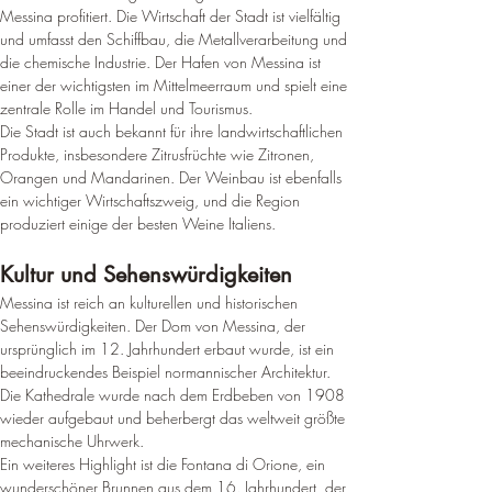
Messina profitiert
. 
Die Wirtschaft der Stadt ist vielfältig 
und umfasst den Schiffbau, die Metallverarbeitung und 
die chemische Industrie
. 
Der Hafen von Messina ist 
einer der wichtigsten im Mittelmeerraum und spielt eine 
zentrale Rolle im Handel und Tourismus
.
Die Stadt ist auch bekannt für ihre landwirtschaftlichen 
Produkte, insbesondere Zitrusfrüchte wie Zitronen, 
Orangen und Mandarinen
. 
Der Weinbau ist ebenfalls 
ein wichtiger Wirtschaftszweig, und die Region 
produziert einige der besten Weine Italiens
.
Kultur und Sehenswürdigkeiten
Messina ist reich an kulturellen und historischen 
Sehenswürdigkeiten. Der Dom von Messina, der 
ursprünglich im 12. 
Jahrhundert erbaut wurde, ist ein 
beeindruckendes Beispiel normannischer Architektur
. 
Die Kathedrale wurde nach dem Erdbeben von 1908 
wieder aufgebaut und beherbergt das weltweit größte 
mechanische Uhrwerk
.
Ein weiteres Highlight ist die Fontana di Orione, ein 
wunderschöner Brunnen aus dem 16. 
Jahrhundert, der 