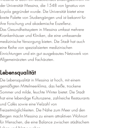
¡
der Universität Messina, die 1548 von Ignatius von 
Loyola gegründet wurde
. 
Die Universität bietet eine 
breite Palette von Studiengängen und ist bekannt für 
ihre Forschung und akademische Exzellenz
.
Das Gesundheitssystem in Messina umfasst mehrere 
Krankenhäuser und Kliniken, die eine umfassende 
medizinische Versorgung bieten
. 
Die Stadt hat auch 
eine Reihe von spezialisierten medizinischen 
Einrichtungen und ein gut ausgebautes Netzwerk von 
Allgemeinärzten und Fachärzten
.
Lebensqualität
Die Lebensqualität in Messina ist hoch, mit einem 
gemäßigten Mittelmeerklima, das heiße, trockene 
Sommer und milde, feuchte Winter bietet
. 
Die Stadt 
hat eine lebendige Kulturszene, zahlreiche Restaurants 
und Cafés sowie eine Vielzahl von 
Freizeitmöglichkeiten
. 
Die Nähe zum Meer und den 
Bergen macht Messina zu einem attraktiven Wohnort 
für Menschen, die eine Balance zwischen städtischem 
Leben und Natur suchen
.