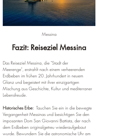
Messina
Fazit: Reiseziel Messina
Das Reiseziel Messina, die "Stadt der 
Meerenge", erstrahlt nach einem verheerenden 
Erdbeben im frühen 20. Jahrhundert in neuem 
Glanz und begeistert mit ihrer einzigartigen 
Mischung aus Geschichte, Kultur und mediterraner 
Lebensfreude.
Historisches Erbe:
  Tauchen Sie ein in die bewegte 
Vergangenheit Messinas und besichtigen Sie den 
imposanten Dom San Giovanni Battista, der nach 
dem Erdbeben originalgetreu wiederaufgebaut 
wurde. Bewundern Sie die astronomische Uhr am 