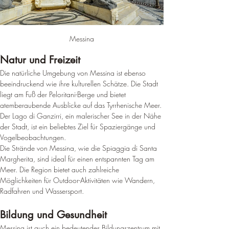
Messina
Natur und Freizeit
Die natürliche Umgebung von Messina ist ebenso 
beeindruckend wie ihre kulturellen Schätze. 
Die Stadt 
liegt am Fuß der Peloritani-Berge und bietet 
atemberaubende Ausblicke auf das Tyrrhenische Meer
. 
Der Lago di Ganzirri, ein malerischer See in der Nähe 
der Stadt, ist ein beliebtes Ziel für Spaziergänge und 
Vogelbeobachtungen
.
Die Strände von Messina, wie die Spiaggia di Santa 
Margherita, sind ideal für einen entspannten Tag am 
Meer
. 
Die Region bietet auch zahlreiche 
Möglichkeiten für Outdoor-Aktivitäten wie Wandern, 
Radfahren und Wassersport
.
Bildung und Gesundheit
Messina ist auch ein bedeutendes Bildungszentrum mit 