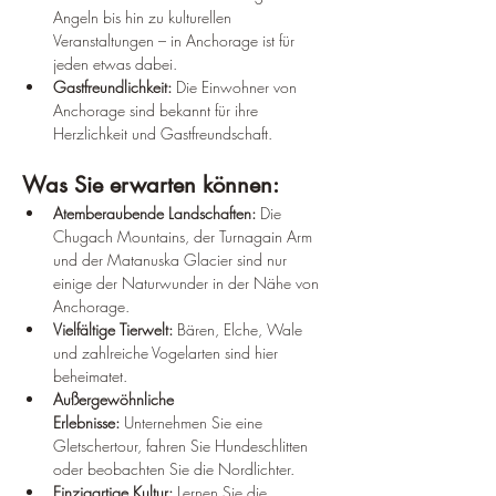
Angeln bis hin zu kulturellen 
Veranstaltungen – in Anchorage ist für 
jeden etwas dabei.
Gastfreundlichkeit:
 Die Einwohner von 
Anchorage sind bekannt für ihre 
Herzlichkeit und Gastfreundschaft.
Was Sie erwarten können:
Atemberaubende Landschaften:
 Die 
Chugach Mountains, der Turnagain Arm 
und der Matanuska Glacier sind nur 
einige der Naturwunder in der Nähe von 
Anchorage.
Vielfältige Tierwelt:
 Bären, Elche, Wale 
und zahlreiche Vogelarten sind hier 
beheimatet.
Außergewöhnliche 
Erlebnisse:
 Unternehmen Sie eine 
Gletschertour, fahren Sie Hundeschlitten 
oder beobachten Sie die Nordlichter.
Einzigartige Kultur:
 Lernen Sie die 