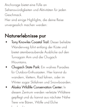
¡
Anchorage bietet eine Fülle an 
Sehenswürdigkeiten und Aktivitäten für jeden 
Geschmack. 
Hier sind einige Highlights, die deine Reise 
unvergesslich machen werden:
Naturerlebnisse pur
Tony Knowles Coastal Trail:
 Dieser beliebte 
Wanderweg führt entlang der Küste und 
bietet atemberaubende Ausblicke auf den 
Turnagain Arm und die Chugach 
Mountains.
Chugach State Park:
 Ein wahres Paradies 
für Outdoor-Enthusiasten. Hier kannst du 
wandern, klettern, Rad fahren, oder im 
Winter sogar Skifahren und Snowboarden.
Alaska Wildlife Conservation Center:
 In 
diesem Zentrum werden verletzte Wildtiere 
gepflegt und du kannst aus nächster Nähe 
Tiere wie Bären, Wölfe und Elche 