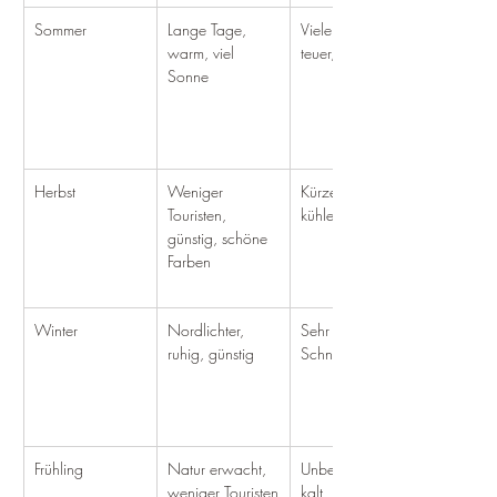
Sommer
Lange Tage, 
Viele Touristen, 
warm, viel 
teuer, Mücken
Sonne
Herbst
Weniger 
Kürzere Tage, 
Touristen, 
kühler, Regen
günstig, schöne 
Farben
Winter
Nordlichter, 
Sehr kurz, kalt, 
ruhig, günstig
Schnee
Frühling
Natur erwacht, 
Unbeständig, 
weniger Touristen
kalt