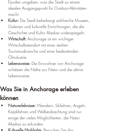
Fjorden umgeben, was die Stadt zu einem 
idealen Ausgangspunkt für Outdoor-Aktivitäten 
macht.
Kultur:
 Die Stadt beherbergt zahlreiche Museen, 
Galerien und kulturelle Einrichtungen, die die 
Geschichte und Kultur Alaskas widerspiegeln.
Wirtschaft:
 Anchorage ist ein wichtiger 
Wirtschaftsstandort mit einer starken 
Tourismusbranche und einer bedeutenden 
Ölindustrie.
Lebensweise:
 Die Einwohner von Anchorage 
schätzen die Nähe zur Natur und die aktive 
Lebensweise.
Was Sie in Anchorage erleben 
können
Naturerlebnisse:
 Wandern, Skifahren, Angeln, 
Kajakfahren und Walbeobachtung sind nur 
einige der vielen Möglichkeiten, die Natur 
Alaskas zu erkunden.
Kulturelle Highlights:
 Besuchen Sie das 