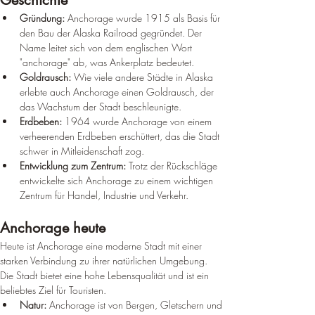
Geschichte
Gründung:
 Anchorage wurde 1915 als Basis für 
den Bau der Alaska Railroad gegründet. Der 
Name leitet sich von dem englischen Wort 
"anchorage" ab, was Ankerplatz bedeutet.
Goldrausch:
 Wie viele andere Städte in Alaska 
erlebte auch Anchorage einen Goldrausch, der 
das Wachstum der Stadt beschleunigte.
Erdbeben:
 1964 wurde Anchorage von einem 
verheerenden Erdbeben erschüttert, das die Stadt 
schwer in Mitleidenschaft zog.
Entwicklung zum Zentrum:
 Trotz der Rückschläge 
entwickelte sich Anchorage zu einem wichtigen 
Zentrum für Handel, Industrie und Verkehr.
Anchorage heute
Heute ist Anchorage eine moderne Stadt mit einer 
starken Verbindung zu ihrer natürlichen Umgebung. 
Die Stadt bietet eine hohe Lebensqualität und ist ein 
beliebtes Ziel für Touristen.
Natur:
 Anchorage ist von Bergen, Gletschern und 