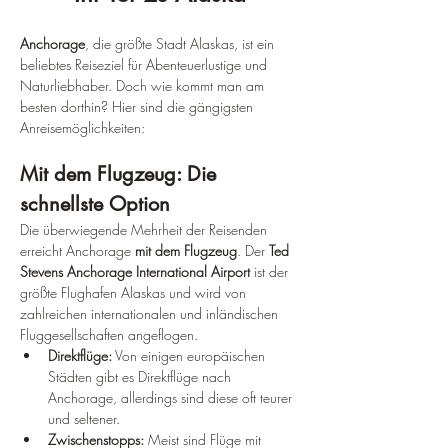
Anchorage
, die größte Stadt Alaskas, ist ein 
beliebtes Reiseziel für Abenteuerlustige und 
Naturliebhaber. Doch wie kommt man am 
besten dorthin? Hier sind die gängigsten 
Anreisemöglichkeiten:
Mit dem Flugzeug: Die 
schnellste Option
Die überwiegende Mehrheit der Reisenden 
erreicht Anchorage 
mit dem Flugzeug
. Der 
Ted 
Stevens Anchorage International Airport
 ist der 
größte Flughafen Alaskas und wird von 
zahlreichen internationalen und inländischen 
Fluggesellschaften angeflogen.
Direktflüge:
 Von einigen europäischen 
Städten gibt es Direktflüge nach 
Anchorage, allerdings sind diese oft teurer 
und seltener.
Zwischenstopps:
 Meist sind Flüge mit 