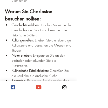
Wohlfühlen.
Warum Sie Charleston 
besuchen sollten:
Geschichte erleben:
 Tauchen Sie ein in die 
Geschichte der Stadt und besuchen Sie 
historische Stätten.
Kultur genießen:
 Erleben Sie die lebendige 
Kulturszene und besuchen Sie Museen und 
Theater.
Natur erleben:
 Entspannen Sie an den 
Stränden oder erkunden Sie die 
Naturparks.
Kulinarische Köstlichkeiten:
 Genießen Sie 
die köstliche südländische Küche.
Shopping:
 Entdecken Sie die zahlreichen 
Boutiquen und Geschäfte.
Das Reiseziel Charleston ist eine Stadt, die Sie 
begeistern wird.
 Egal, ob Sie Geschichte, 
Kultur, Natur oder einfach nur Entspannung 