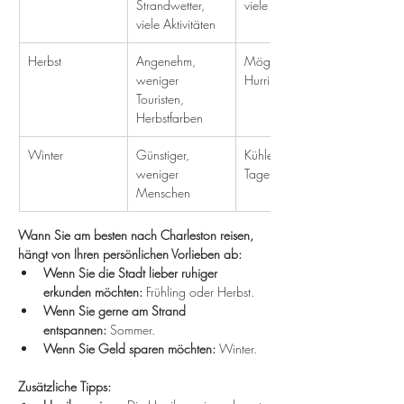
Strandwetter, 
viele Touristen
viele Aktivitäten
Herbst
Angenehm, 
Möglichkeit von 
weniger 
Hurrikanen
Touristen, 
Herbstfarben
Winter
Günstiger, 
Kühler, kürzere 
weniger 
Tage
Menschen
Wann Sie am besten nach Charleston reisen, 
hängt von Ihren persönlichen Vorlieben ab:
Wenn Sie die Stadt lieber ruhiger 
erkunden möchten:
 Frühling oder Herbst.
Wenn Sie gerne am Strand 
entspannen:
 Sommer.
Wenn Sie Geld sparen möchten:
 Winter.
Zusätzliche Tipps: