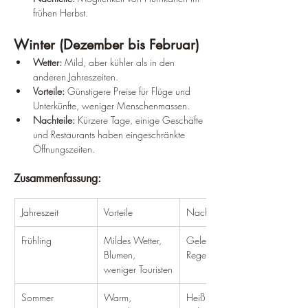
frühen Herbst.
Winter (Dezember bis Februar)
Wetter:
 Mild, aber kühler als in den 
anderen Jahreszeiten.
Vorteile:
 Günstigere Preise für Flüge und 
Unterkünfte, weniger Menschenmassen.
Nachteile:
 Kürzere Tage, einige Geschäfte 
und Restaurants haben eingeschränkte 
Öffnungszeiten.
Zusammenfassung:
Jahreszeit
Vorteile
Nachteile
Frühling
Mildes Wetter, 
Gelegentlicher 
Blumen, 
Regen
weniger Touristen
Sommer
Warm, 
Heiß und feucht, 