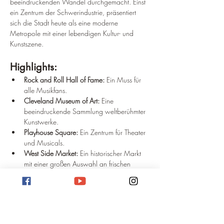
beeindruckenden Wandel durchgemacht. Einst 
ein Zentrum der Schwerindustrie, präsentiert 
sich die Stadt heute als eine moderne 
Metropole mit einer lebendigen Kultur- und 
Kunstszene.
Highlights:
Rock and Roll Hall of Fame:
 Ein Muss für 
alle Musikfans.
Cleveland Museum of Art:
 Eine 
beeindruckende Sammlung weltberühmter 
Kunstwerke.
Playhouse Square:
 Ein Zentrum für Theater 
und Musicals.
West Side Market:
 Ein historischer Markt 
mit einer großen Auswahl an frischen 
Produkten.
Eriesee:
 Ideal für Wassersport und 
entspannte Spaziergänge.
Zusätzliche Tipps: