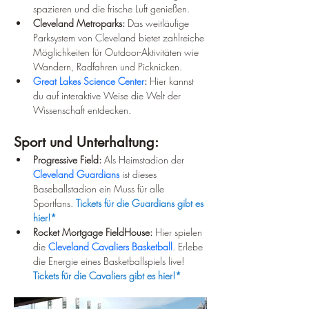
spazieren und die frische Luft genießen.
Cleveland Metroparks:
 Das weitläufige 
Parksystem von Cleveland bietet zahlreiche 
Möglichkeiten für Outdoor-Aktivitäten wie 
Wandern, Radfahren und Picknicken.
Great Lakes Science Center
:
 Hier kannst 
du auf interaktive Weise die Welt der 
Wissenschaft entdecken.
Sport und Unterhaltung:
Progressive Field:
 Als Heimstadion der 
Cleveland Guardians
 ist dieses 
Baseballstadion ein Muss für alle 
Sportfans. 
Tickets für die Guardians gibt es 
hier!*
Rocket Mortgage FieldHouse:
 Hier spielen 
die 
Cleveland Cavaliers Basketball
. Erlebe 
die Energie eines Basketballspiels live! 
Tickets für die Cavaliers gibt es hier!*