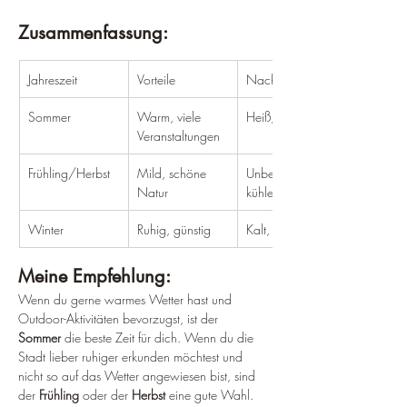
Zusammenfassung:
Jahreszeit
Vorteile
Nachteile
Sommer
Warm, viele 
Heiß, überfüllt
Veranstaltungen
Frühling/Herbst
Mild, schöne 
Unbeständig, 
Natur
kühler
Winter
Ruhig, günstig
Kalt, Schnee
Meine Empfehlung:
Wenn du gerne warmes Wetter hast und 
Outdoor-Aktivitäten bevorzugst, ist der 
Sommer
 die beste Zeit für dich. Wenn du die 
Stadt lieber ruhiger erkunden möchtest und 
nicht so auf das Wetter angewiesen bist, sind 
der 
Frühling
 oder der 
Herbst
 eine gute Wahl.