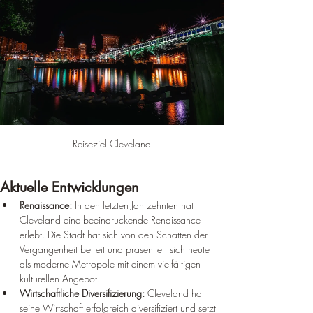
Reiseziel Cleveland
Aktuelle Entwicklungen
Renaissance:
 In den letzten Jahrzehnten hat 
Cleveland eine beeindruckende Renaissance 
erlebt. Die Stadt hat sich von den Schatten der 
Vergangenheit befreit und präsentiert sich heute 
als moderne Metropole mit einem vielfältigen 
kulturellen Angebot.
Wirtschaftliche Diversifizierung:
 Cleveland hat 
seine Wirtschaft erfolgreich diversifiziert und setzt 