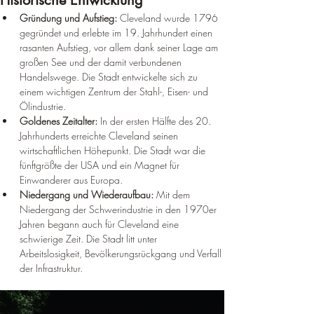
Historische Entwicklung
Gründung und Aufstieg:
 Cleveland wurde 1796 
gegründet und erlebte im 19. Jahrhundert einen 
rasanten Aufstieg, vor allem dank seiner Lage am 
großen See und der damit verbundenen 
Handelswege. Die Stadt entwickelte sich zu 
einem wichtigen Zentrum der Stahl-, Eisen- und 
Ölindustrie.
Goldenes Zeitalter:
 In der ersten Hälfte des 20. 
Jahrhunderts erreichte Cleveland seinen 
wirtschaftlichen Höhepunkt. Die Stadt war die 
fünftgrößte der USA und ein Magnet für 
Einwanderer aus Europa.
Niedergang und Wiederaufbau:
 Mit dem 
Niedergang der Schwerindustrie in den 1970er 
Jahren begann auch für Cleveland eine 
schwierige Zeit. Die Stadt litt unter 
Arbeitslosigkeit, Bevölkerungsrückgang und Verfall 
der Infrastruktur.