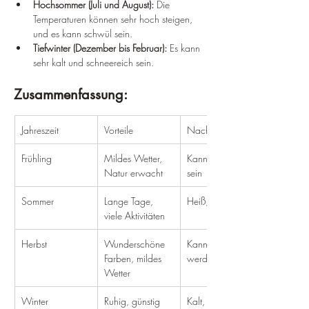
Hochsommer (Juli und August):
 Die 
Temperaturen können sehr hoch steigen, 
und es kann schwül sein.
Tiefwinter (Dezember bis Februar):
 Es kann 
sehr kalt und schneereich sein.
Zusammenfassung:
Jahreszeit
Vorteile
Nachteile
Frühling
Mildes Wetter, 
Kann regnerisch 
Natur erwacht
sein
Sommer
Lange Tage, 
Heiß, schwül
viele Aktivitäten
Herbst
Wunderschöne 
Kann regnerisch 
Farben, mildes 
werden
Wetter
Winter
Ruhig, günstig
Kalt, schneereich