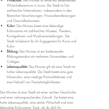
Wirtschaft:
 Des Moines ist heute ein bedeutendes 
Wirtschaftszentrum in Iowa. Die Stadt ist Sitz 
zahlreicher Unternehmen, insbesondere in den 
Bereichen Versicherungen, Finanzdienstleistungen 
und Gesundheitswesen.
Kultur:
 Des Moines bietet eine lebendige 
Kulturszene mit zahlreichen Museen, Theatern, 
Kunstgalerien und Musikveranstaltungen. Die 
Stadt ist bekannt für ihr Engagement für Kunst und 
Kultur.
Bildung:
 Des Moines ist ein bedeutender 
Bildungsstandort mit mehreren Universitäten und 
Colleges.
Lebensqualität:
 Des Moines gilt als eine Stadt mit 
hoher Lebensqualität. Die Stadt bietet eine gute 
Infrastruktur, eine niedrige Kriminalitätsrate und 
eine Vielzahl von Freizeitmöglichkeiten.
Des Moines ist eine Stadt mit einer reichen Geschichte 
und einer vielversprechenden Zukunft. Sie bietet eine 
hohe Lebensqualität, eine starke Wirtschaft und eine 
lebendige Kulturszene. Egal, ob du dich für 