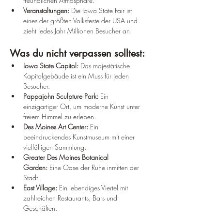
freundlichen Atmosphäre.
Veranstaltungen:
 Die Iowa State Fair ist 
eines der größten Volksfeste der USA und 
zieht jedes Jahr Millionen Besucher an.
Was du nicht verpassen solltest:
Iowa State Capitol:
 Das majestätische 
Kapitolgebäude ist ein Muss für jeden 
Besucher.
Pappajohn Sculpture Park:
 Ein 
einzigartiger Ort, um moderne Kunst unter 
freiem Himmel zu erleben.
Des Moines Art Center:
 Ein 
beeindruckendes Kunstmuseum mit einer 
vielfältigen Sammlung.
Greater Des Moines Botanical 
Garden:
 Eine Oase der Ruhe inmitten der 
Stadt.
East Village:
 Ein lebendiges Viertel mit 
zahlreichen Restaurants, Bars und 
Geschäften.