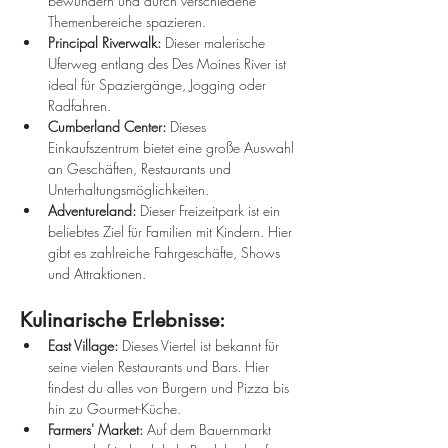
bewundern und durch verschiedene 
Themenbereiche spazieren.
Principal Riverwalk:
 Dieser malerische 
Uferweg entlang des Des Moines River ist 
ideal für Spaziergänge, Jogging oder 
Radfahren.
Cumberland Center:
 Dieses 
Einkaufszentrum bietet eine große Auswahl 
an Geschäften, Restaurants und 
Unterhaltungsmöglichkeiten.
Adventureland:
 Dieser Freizeitpark ist ein 
beliebtes Ziel für Familien mit Kindern. Hier 
gibt es zahlreiche Fahrgeschäfte, Shows 
und Attraktionen.
Kulinarische Erlebnisse:
East Village:
 Dieses Viertel ist bekannt für 
seine vielen Restaurants und Bars. Hier 
findest du alles von Burgern und Pizza bis 
hin zu Gourmet-Küche.
Farmers' Market:
 Auf dem Bauernmarkt 