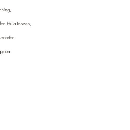
¡
hing, 
llen Hula-Tänzen, 
rtarten.
gsten 