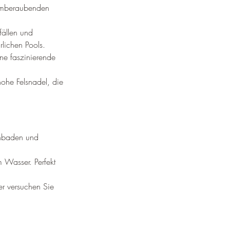
temberaubenden 
fällen und 
lichen Pools.
ne faszinierende 
he Felsnadel, die 
enbaden und 
 Wasser. Perfekt 
er versuchen Sie 