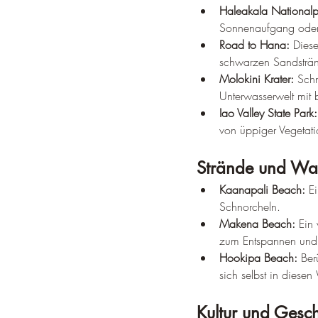
Haleakala Nationalp
Sonnenaufgang oder w
Road to Hana:
 Dies
schwarzen Sandstränd
Molokini Krater:
 Sch
Unterwasserwelt mit 
Iao Valley State Park:
von üppiger Vegetati
Strände und Was
Kaanapali Beach:
 E
Schnorcheln.
Makena Beach:
 Ein
zum Entspannen und 
Hookipa Beach:
 Ber
sich selbst in diesen
Kultur und Gesch