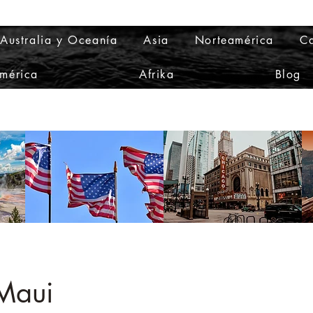
Australia y Oceanía
Asia
Norteamérica
Ca
mérica
Afrika
Blog
 Maui