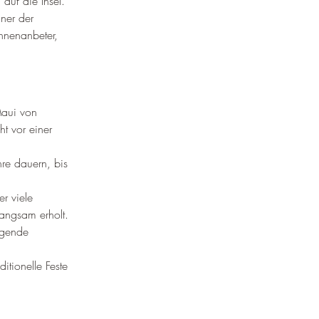
auf die Insel.
ner der 
nnenanbeter, 
Maui von 
t vor einer 
re dauern, bis 
r viele 
langsam erholt.
igende 
itionelle Feste 