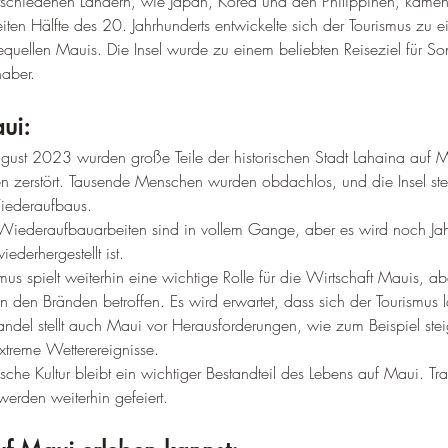
erschiedenen Ländern, wie Japan, Korea und den Philippinen, kamen 
iten Hälfte des 20. Jahrhunderts entwickelte sich der Tourismus zu ei
quellen Mauis. Die Insel wurde zu einem beliebten Reiseziel für So
haber.
ui:
gust 2023 wurden große Teile der historischen Stadt Lahaina auf 
 zerstört. Tausende Menschen wurden obdachlos, und die Insel steh
iederaufbaus.
Wiederaufbauarbeiten sind in vollem Gange, aber es wird noch Jah
ederhergestellt ist.
mus spielt weiterhin eine wichtige Rolle für die Wirtschaft Mauis, abe
 den Bränden betroffen. Es wird erwartet, dass sich der Tourismus 
ndel stellt auch Maui vor Herausforderungen, wie zum Beispiel ste
treme Wetterereignisse.
che Kultur bleibt ein wichtiger Bestandteil des Lebens auf Maui. Trad
werden weiterhin gefeiert.