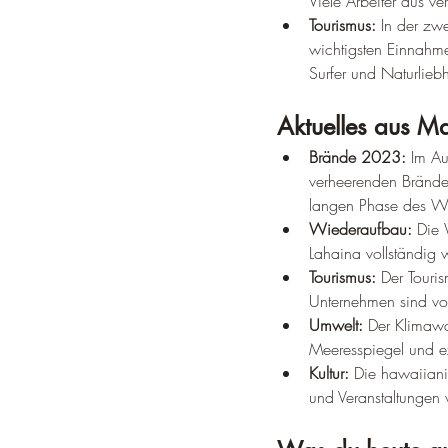
Viele Arbeiter aus v
Tourismus:
 In der zwe
wichtigsten Einnahme
Surfer und Naturlieb
Aktuelles aus Ma
Brände 2023:
 Im Au
verheerenden Bränden
langen Phase des W
Wiederaufbau:
 Die 
Lahaina vollständig wi
Tourismus:
 Der Touris
Unternehmen sind von
Umwelt:
 Der Klimawa
Meeresspiegel und ex
Kultur:
 Die hawaiianis
und Veranstaltungen 