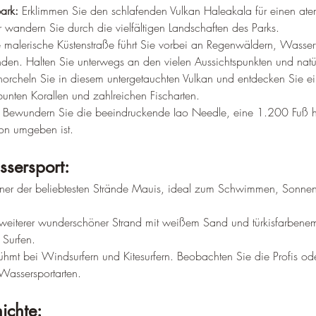
ark:
 Erklimmen Sie den schlafenden Vulkan Haleakala für einen a
andern Sie durch die vielfältigen Landschaften des Parks.
e malerische Küstenstraße führt Sie vorbei an Regenwäldern, Wasser
en. Halten Sie unterwegs an den vielen Aussichtspunkten und natür
norcheln Sie in diesem untergetauchten Vulkan und entdecken Sie ei
bunten Korallen und zahlreichen Fischarten.
 Bewundern Sie die beeindruckende Iao Needle, eine 1.200 Fuß ho
on umgeben ist.
sersport:
iner der beliebtesten Strände Mauis, ideal zum Schwimmen, Sonn
 weiterer wunderschöner Strand mit weißem Sand und türkisfarbenem
Surfen.
ühmt bei Windsurfern und Kitesurfern. Beobachten Sie die Profis od
 Wassersportarten.
ichte: