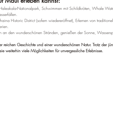
–
f Maui erleben kannst:
aleakala-Nationalpark, Schwimmen mit Schildkröten, Whale Watc
serfällen.
aina Historic District (sofern wiedereröffnet), Erlernen von traditione
rien.
en an den wunderschönen Stränden, genießen der Sonne, Wasserspo
iner reichen Geschichte und einer wunderschönen Natur. Trotz der jün
ie weiterhin viele Möglichkeiten für unvergessliche Erlebnisse.