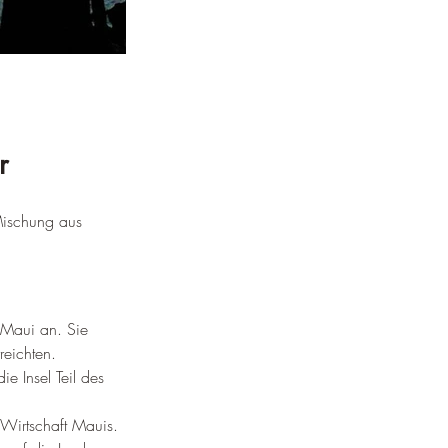
r
 Mischung aus 
 Maui an. Sie 
reichten.
e Insel Teil des 
e Wirtschaft Mauis. 