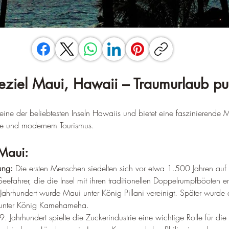
eziel Maui, Hawaii – Traumurlaub pu
st eine der beliebtesten Inseln Hawaiis und bietet eine faszinierende
e und modernem Tourismus.
Maui:
ung:
 Die ersten Menschen siedelten sich vor etwa 1.500 Jahren auf
efahrer, die die Insel mit ihren traditionellen Doppelrumpfböoten er
Jahrhundert wurde Maui unter König Pillani vereinigt. Später wurde di
 unter König Kamehameha.
9. Jahrhundert spielte die Zuckerindustrie eine wichtige Rolle für di