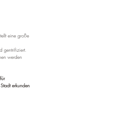
ellt eine große 
 gentrifiziert.
ionen werden 
für 
 Stadt erkunden 