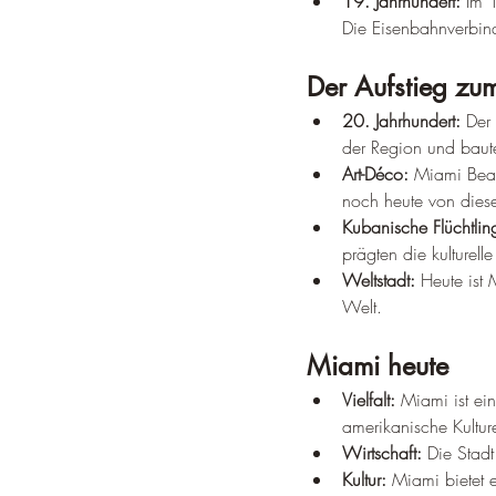
19. Jahrhundert:
 Im 
Die Eisenbahnverbin
Der Aufstieg zum
20. Jahrhundert:
 Der
der Region und baute
Art-Déco:
 Miami Beac
noch heute von diese
Kubanische Flüchtlin
prägten die kulturell
Weltstadt:
 Heute ist 
Welt.
Miami heute
Vielfalt:
 Miami ist ein
amerikanische Kultur
Wirtschaft:
 Die Stad
Kultur:
 Miami bietet 