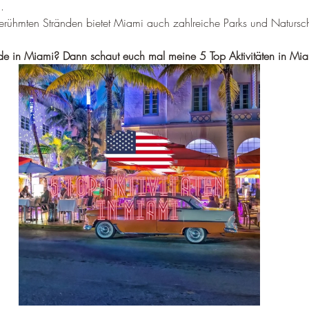
–
.
rühmten Stränden bietet Miami auch zahlreiche Parks und Natursch
ade in Miami? Dann schaut euch mal meine 5 Top Aktivitäten in Mia