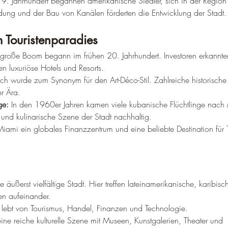
19. Jahrhundert begannen amerikanische Siedler, sich in der Region
dung und der Bau von Kanälen förderten die Entwicklung der Stadt.
 Touristenparadies
 große Boom begann im frühen 20. Jahrhundert. Investoren erkannte
n luxuriöse Hotels und Resorts.
h wurde zum Synonym für den Art-Déco-Stil. Zahlreiche historisc
r Ära.
ge:
 In den 1960er Jahren kamen viele kubanische Flüchtlinge nach
e und kulinarische Szene der Stadt nachhaltig.
Miami ein globales Finanzzentrum und eine beliebte Destination für To
e äußerst vielfältige Stadt. Hier treffen lateinamerikanische, karibis
en aufeinander.
t lebt von Tourismus, Handel, Finanzen und Technologie.
eine reiche kulturelle Szene mit Museen, Kunstgalerien, Theater und 