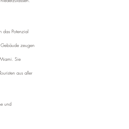
 niederzulassen. 
n das Potenzial 
he Gebäude zeugen 
 Miami. Sie 
uristen aus aller 
che und 