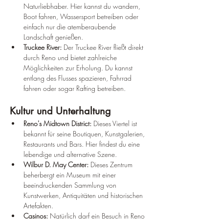
Naturliebhaber. Hier kannst du wandern, 
Boot fahren, Wassersport betreiben oder 
einfach nur die atemberaubende 
Landschaft genießen.
Truckee River:
 Der Truckee River fließt direkt 
durch Reno und bietet zahlreiche 
Möglichkeiten zur Erholung. Du kannst 
entlang des Flusses spazieren, Fahrrad 
fahren oder sogar Rafting betreiben.
Kultur und Unterhaltung
Reno's Midtown District:
 Dieses Viertel ist 
bekannt für seine Boutiquen, Kunstgalerien, 
Restaurants und Bars. Hier findest du eine 
lebendige und alternative Szene.
Wilbur D. May Center:
 Dieses Zentrum 
beherbergt ein Museum mit einer 
beeindruckenden Sammlung von 
Kunstwerken, Antiquitäten und historischen 
Artefakten.
Casinos:
 Natürlich darf ein Besuch in Reno 