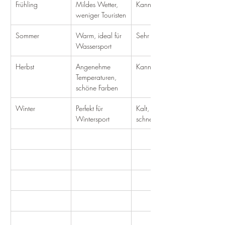
Frühling
Mildes Wetter, 
Kann windig sein
weniger Touristen
Sommer
Warm, ideal für 
Sehr heiß
Wassersport
Herbst
Angenehme 
Kann regnen
Temperaturen, 
schöne Farben
Winter
Perfekt für 
Kalt, kann 
Wintersport
schneien