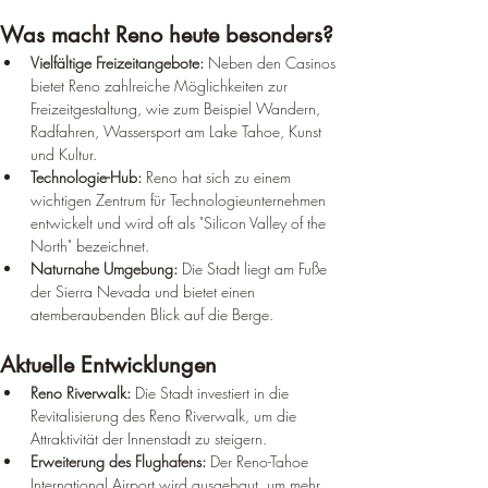
Was macht Reno heute besonders?
Vielfältige Freizeitangebote:
 Neben den Casinos 
bietet Reno zahlreiche Möglichkeiten zur 
Freizeitgestaltung, wie zum Beispiel Wandern, 
Radfahren, Wassersport am Lake Tahoe, Kunst 
und Kultur.
Technologie-Hub:
 Reno hat sich zu einem 
wichtigen Zentrum für Technologieunternehmen 
entwickelt und wird oft als "Silicon Valley of the 
North" bezeichnet.
Naturnahe Umgebung:
 Die Stadt liegt am Fuße 
der Sierra Nevada und bietet einen 
atemberaubenden Blick auf die Berge.
Aktuelle Entwicklungen
Reno Riverwalk:
 Die Stadt investiert in die 
Revitalisierung des Reno Riverwalk, um die 
Attraktivität der Innenstadt zu steigern.
Erweiterung des Flughafens:
 Der Reno-Tahoe 
International Airport wird ausgebaut, um mehr 