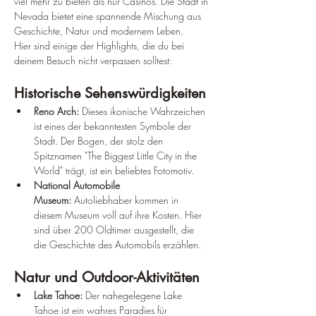
¡
viel mehr zu bieten als nur Casinos. Die Stadt in 
Nevada bietet eine spannende Mischung aus 
Geschichte, Natur und modernem Leben. 
Hier sind einige der Highlights, die du bei 
deinem Besuch nicht verpassen solltest:
Historische Sehenswürdigkeiten
Reno Arch:
 Dieses ikonische Wahrzeichen 
ist eines der bekanntesten Symbole der 
Stadt. Der Bogen, der stolz den 
Spitznamen "The Biggest Little City in the 
World" trägt, ist ein beliebtes Fotomotiv.
National Automobile 
Museum:
 Autoliebhaber kommen in 
diesem Museum voll auf ihre Kosten. Hier 
sind über 200 Oldtimer ausgestellt, die 
die Geschichte des Automobils erzählen.
Natur und Outdoor-Aktivitäten
Lake Tahoe:
 Der nahegelegene Lake 
Tahoe ist ein wahres Paradies für 