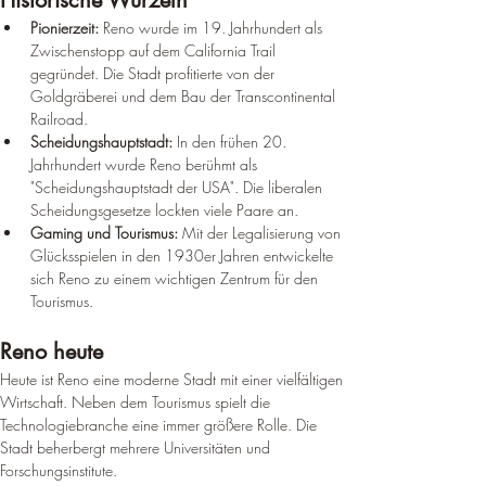
Historische Wurzeln
Pionierzeit:
 Reno wurde im 19. Jahrhundert als 
Zwischenstopp auf dem California Trail 
gegründet. Die Stadt profitierte von der 
Goldgräberei und dem Bau der Transcontinental 
Railroad.
Scheidungshauptstadt:
 In den frühen 20. 
Jahrhundert wurde Reno berühmt als 
"Scheidungshauptstadt der USA". Die liberalen 
Scheidungsgesetze lockten viele Paare an.
Gaming und Tourismus:
 Mit der Legalisierung von 
Glücksspielen in den 1930er Jahren entwickelte 
sich Reno zu einem wichtigen Zentrum für den 
Tourismus.
Reno heute
Heute ist Reno eine moderne Stadt mit einer vielfältigen 
Wirtschaft. Neben dem Tourismus spielt die 
Technologiebranche eine immer größere Rolle. Die 
Stadt beherbergt mehrere Universitäten und 
Forschungsinstitute.