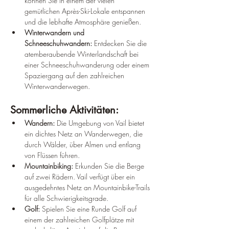
können Sie in einem der vielen 
gemütlichen Après-Ski-Lokale entspannen 
und die lebhafte Atmosphäre genießen.
Winterwandern und 
Schneeschuhwandern:
 Entdecken Sie die 
atemberaubende Winterlandschaft bei 
einer Schneeschuhwanderung oder einem 
Spaziergang auf den zahlreichen 
Winterwanderwegen.
Sommerliche Aktivitäten:
Wandern:
 Die Umgebung von Vail bietet 
ein dichtes Netz an Wanderwegen, die 
durch Wälder, über Almen und entlang 
von Flüssen führen.
Mountainbiking:
 Erkunden Sie die Berge 
auf zwei Rädern. Vail verfügt über ein 
ausgedehntes Netz an Mountainbike-Trails 
für alle Schwierigkeitsgrade.
Golf:
 Spielen Sie eine Runde Golf auf 
einem der zahlreichen Golfplätze mit 