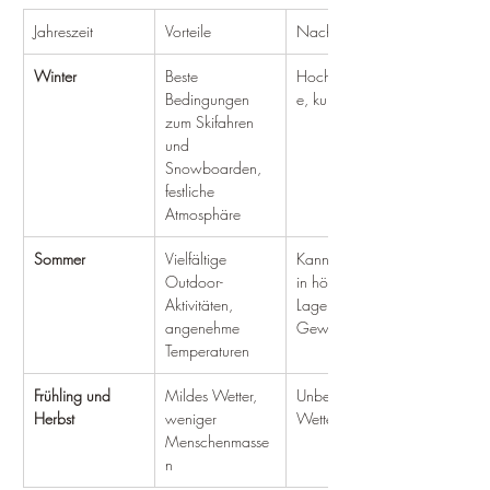
Jahreszeit
Vorteile
Nachteile
Winter
Beste 
Hochsaisonpreis
Bedingungen 
e, kurze Tage
zum Skifahren 
und 
Snowboarden, 
festliche 
Atmosphäre
Sommer
Vielfältige 
Kann kühl sein 
Outdoor-
in höheren 
Aktivitäten, 
Lagen, mögliche 
angenehme 
Gewitter
Temperaturen
Frühling und 
Mildes Wetter, 
Unbeständiges 
Herbst
weniger 
Wetter
Menschenmasse
n