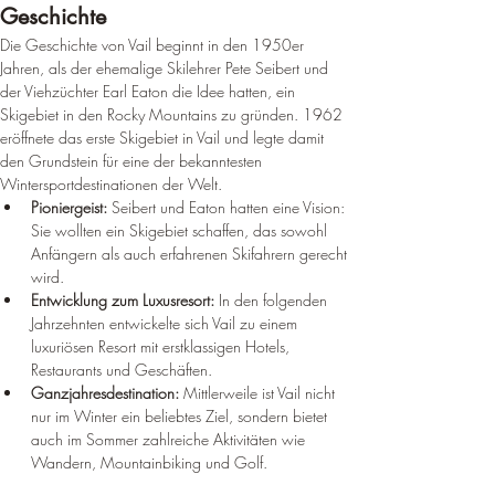
Geschichte
Die Geschichte von Vail beginnt in den 1950er 
Jahren, als der ehemalige Skilehrer Pete Seibert und 
der Viehzüchter Earl Eaton die Idee hatten, ein 
Skigebiet in den Rocky Mountains zu gründen. 1962 
eröffnete das erste Skigebiet in Vail und legte damit 
den Grundstein für eine der bekanntesten 
Wintersportdestinationen der Welt.
Pioniergeist:
 Seibert und Eaton hatten eine Vision: 
Sie wollten ein Skigebiet schaffen, das sowohl 
Anfängern als auch erfahrenen Skifahrern gerecht 
wird.
Entwicklung zum Luxusresort:
 In den folgenden 
Jahrzehnten entwickelte sich Vail zu einem 
luxuriösen Resort mit erstklassigen Hotels, 
Restaurants und Geschäften.
Ganzjahresdestination:
 Mittlerweile ist Vail nicht 
nur im Winter ein beliebtes Ziel, sondern bietet 
auch im Sommer zahlreiche Aktivitäten wie 
Wandern, Mountainbiking und Golf.