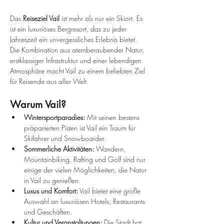
Das
 Reiseziel Vail
 ist mehr als nur ein Skiort. Es 
ist ein luxuriöses Bergresort, das zu jeder 
Jahreszeit ein unvergessliches Erlebnis bietet. 
Die Kombination aus atemberaubender Natur, 
erstklassiger Infrastruktur und einer lebendigen 
Atmosphäre macht Vail zu einem beliebten Ziel 
für Reisende aus aller Welt.
Warum Vail?
Wintersportparadies:
 Mit seinen bestens 
präparierten Pisten ist Vail ein Traum für 
Skifahrer und Snowboarder.
Sommerliche Aktivitäten:
 Wandern, 
Mountainbiking, Rafting und Golf sind nur 
einige der vielen Möglichkeiten, die Natur 
in Vail zu genießen.
Luxus und Komfort:
 Vail bietet eine große 
Auswahl an luxuriösen Hotels, Restaurants 
und Geschäften.
Kultur und Veranstaltungen:
 Die Stadt hat 