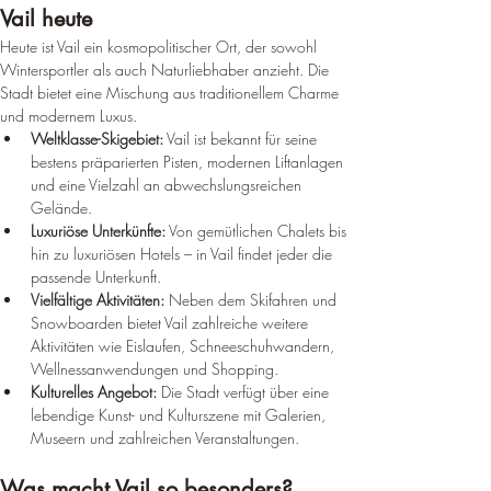
Vail heute
Heute ist Vail ein kosmopolitischer Ort, der sowohl 
Wintersportler als auch Naturliebhaber anzieht. Die 
Stadt bietet eine Mischung aus traditionellem Charme 
und modernem Luxus.
Weltklasse-Skigebiet:
 Vail ist bekannt für seine 
bestens präparierten Pisten, modernen Liftanlagen 
und eine Vielzahl an abwechslungsreichen 
Gelände.
Luxuriöse Unterkünfte:
 Von gemütlichen Chalets bis 
hin zu luxuriösen Hotels – in Vail findet jeder die 
passende Unterkunft.
Vielfältige Aktivitäten:
 Neben dem Skifahren und 
Snowboarden bietet Vail zahlreiche weitere 
Aktivitäten wie Eislaufen, Schneeschuhwandern, 
Wellnessanwendungen und Shopping.
Kulturelles Angebot:
 Die Stadt verfügt über eine 
lebendige Kunst- und Kulturszene mit Galerien, 
Museern und zahlreichen Veranstaltungen.
Was macht Vail so besonders?