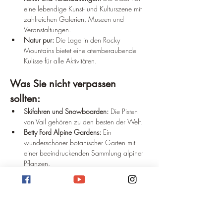
eine lebendige Kunst- und Kulturszene mit 
zahlreichen Galerien, Museen und 
Veranstaltungen.
Natur pur:
 Die Lage in den Rocky 
Mountains bietet eine atemberaubende 
Kulisse für alle Aktivitäten.
Was Sie nicht verpassen 
sollten:
Skifahren und Snowboarden:
 Die Pisten 
von Vail gehören zu den besten der Welt.
Betty Ford Alpine Gardens:
 Ein 
wunderschöner botanischer Garten mit 
einer beeindruckenden Sammlung alpiner 
Pflanzen.
Vail Village:
 Schlendern Sie durch das 
charmante Dorf mit seinen zahlreichen 
Geschäften und Restaurants.
Outdoor-Aktivitäten:
 Wandern, 
Mountainbiking, Rafting und vieles mehr.