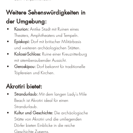
Weitere Sehenswürdigkeiten in 
der Umgebung:
Kourion:
 Antike Stadt mit Ruinen eines 
Theaters, Amphitheaters und Tempeln.
Episkopi:
 Dorf mit britischer Militärbasis 
und weiteren archäologischen Stätten.
Kolossi-Schloss:
 Ruine einer Kreuzritterburg 
mit atemberaubender Aussicht.
Geroskipou:
 Dorf bekannt für traditionelle 
Töpfereien und Kirchen.
Akrotiri bietet:
Strandurlaub:
 Mit dem langen Lady's Mile 
Beach ist Akrotiri ideal für einen 
Strandurlaub.
Kultur und Geschichte:
 Die archäologische 
Stätte von Akrotiri und die umliegenden 
Dörfer bieten Einblicke in die reiche 
Geschichte Zyperns.