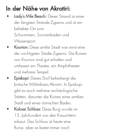
In der Nähe von Akrotiri:
Lady's Mile Beach:
 Dieser Strand ist einer 
der längsten Strände Zyperns und ist ein 
beliebter Ort zum 
Schwimmen, Sonnenbaden und 
Wassersport.
Kourion:
 Diese antike Stadt war einst eine 
der wichtigsten Städte Zyperns. Die Ruinen 
von Kourion sind gut erhalten und 
umfassen ein Theater, ein Amphitheater 
und mehrere Tempel.
Episkopi:
 Dieses Dorf beherbergt die 
britische Militärbasis Akrotiri. In Episkopi 
gibt es auch mehrere archäologische 
Stätten, darunter die Ruinen einer antiken 
Stadt und eines römischen Bades.
Kolossi Schloss:
 Diese Burg wurde im 
13. Jahrhundert von den Kreuzrittern 
erbaut. Das Schloss ist heute eine 
Ruine, aber es bietet immer noch 