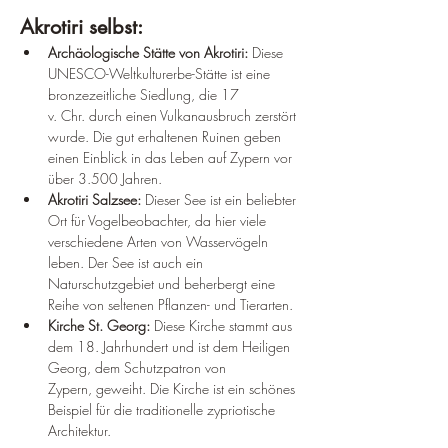
Akrotiri selbst:
Archäologische Stätte von Akrotiri:
 Diese 
UNESCO-Weltkulturerbe-Stätte ist eine 
bronzezeitliche Siedlung, die 17 
v. Chr. durch einen Vulkanausbruch zerstört 
wurde. Die gut erhaltenen Ruinen geben 
einen Einblick in das Leben auf Zypern vor 
über 3.500 Jahren.
Akrotiri Salzsee:
 Dieser See ist ein beliebter 
Ort für Vogelbeobachter, da hier viele 
verschiedene Arten von Wasservögeln 
leben. Der See ist auch ein 
Naturschutzgebiet und beherbergt eine 
Reihe von seltenen Pflanzen- und Tierarten.
Kirche St. Georg:
 Diese Kirche stammt aus 
dem 18. Jahrhundert und ist dem Heiligen 
Georg, dem Schutzpatron von 
Zypern, geweiht. Die Kirche ist ein schönes 
Beispiel für die traditionelle zypriotische 
Architektur.