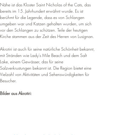
Nähe ist das Kloster Saint Nicholas of the Cats, das 
bereits im 15. Jahrhundert erwähnt wurde. 
Es ist 
berühmt für die Legende, dass es von Schlangen 
umgeben war und Katzen gehalten wurden, um sich 
vor den Schlangen zu schützen
. 
Teile der heutigen 
Kirche stammen aus der Zeit des Herren von Lusignan
.
Akrotiri ist auch für seine natürliche Schönheit bekannt, 
mit Stränden wie Lady’s Mile Beach und dem Salt 
Lake, einem Gewässer, das für seine 
Salzverkrustungen bekannt ist
. 
Die Region bietet eine 
Vielzahl von Aktivitäten und Sehenswürdigkeiten für 
Besucher
.
Bilder aus Akrotiri: