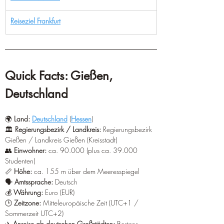
¡
Reiseziel Frankfurt
Quick Facts: Gießen, 
Deutschland
🌍 
Land:
Deutschland
 (
Hessen
)
🏛️ 
Regierungsbezirk / Landkreis:
 Regierungsbezirk 
Gießen / Landkreis Gießen (Kreisstadt)  
👥 
Einwohner:
 ca. 90.000 (plus ca. 39.000 
Studenten)  
📏 
Höhe:
 ca. 155 m über dem Meeresspiegel  
🗣️ 
Amtssprache:
 Deutsch
💰 
Währung:
 Euro (EUR)
🕒 
Zeitzone:
 Mitteleuropäische Zeit (UTC+1 / 
Sommerzeit UTC+2)
✈️ 
Anreise ab deutschen Großstädten:
 Bestens 