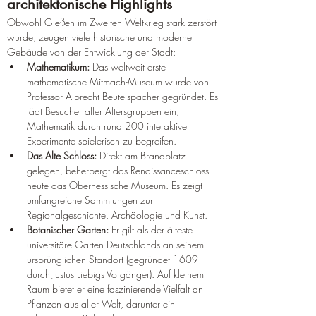
architektonische Highlights
Obwohl Gießen im Zweiten Weltkrieg stark zerstört 
wurde, zeugen viele historische und moderne 
Gebäude von der Entwicklung der Stadt:
Mathematikum:
 Das weltweit erste 
mathematische Mitmach-Museum wurde von 
Professor Albrecht Beutelspacher gegründet. Es 
lädt Besucher aller Altersgruppen ein, 
Mathematik durch rund 200 interaktive 
Experimente spielerisch zu begreifen.
Das Alte Schloss:
 Direkt am Brandplatz 
gelegen, beherbergt das Renaissanceschloss 
heute das Oberhessische Museum. Es zeigt 
umfangreiche Sammlungen zur 
Regionalgeschichte, Archäologie und Kunst.
Botanischer Garten:
 Er gilt als der älteste 
universitäre Garten Deutschlands an seinem 
ursprünglichen Standort (gegründet 1609 
durch Justus Liebigs Vorgänger). Auf kleinem 
Raum bietet er eine faszinierende Vielfalt an 
Pflanzen aus aller Welt, darunter ein 