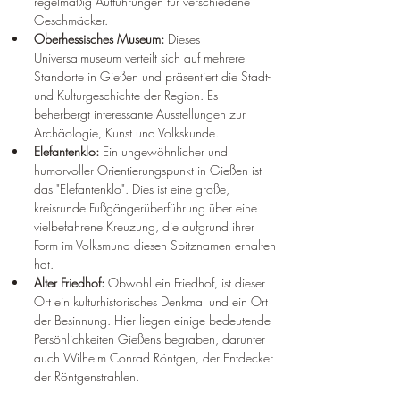
regelmäßig Aufführungen für verschiedene 
Geschmäcker.
Oberhessisches Museum:
 Dieses 
Universalmuseum verteilt sich auf mehrere 
Standorte in Gießen und präsentiert die Stadt- 
und Kulturgeschichte der Region. Es 
beherbergt interessante Ausstellungen zur 
Archäologie, Kunst und Volkskunde.
Elefantenklo:
 Ein ungewöhnlicher und 
humorvoller Orientierungspunkt in Gießen ist 
das "Elefantenklo". Dies ist eine große, 
kreisrunde Fußgängerüberführung über eine 
vielbefahrene Kreuzung, die aufgrund ihrer 
Form im Volksmund diesen Spitznamen erhalten 
hat.
Alter Friedhof:
 Obwohl ein Friedhof, ist dieser 
Ort ein kulturhistorisches Denkmal und ein Ort 
der Besinnung. Hier liegen einige bedeutende 
Persönlichkeiten Gießens begraben, darunter 
auch Wilhelm Conrad Röntgen, der Entdecker 
der Röntgenstrahlen.