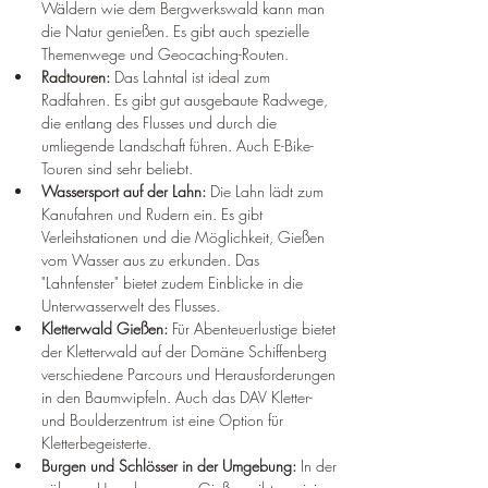
Wäldern wie dem Bergwerkswald kann man 
die Natur genießen. Es gibt auch spezielle 
Themenwege und Geocaching-Routen.
Radtouren:
 Das Lahntal ist ideal zum 
Radfahren. Es gibt gut ausgebaute Radwege, 
die entlang des Flusses und durch die 
umliegende Landschaft führen. Auch E-Bike-
Touren sind sehr beliebt.
Wassersport auf der Lahn:
 Die Lahn lädt zum 
Kanufahren und Rudern ein. Es gibt 
Verleihstationen und die Möglichkeit, Gießen 
vom Wasser aus zu erkunden. Das 
"Lahnfenster" bietet zudem Einblicke in die 
Unterwasserwelt des Flusses.
Kletterwald Gießen:
 Für Abenteuerlustige bietet 
der Kletterwald auf der Domäne Schiffenberg 
verschiedene Parcours und Herausforderungen 
in den Baumwipfeln. Auch das DAV Kletter- 
und Boulderzentrum ist eine Option für 
Kletterbegeisterte.
Burgen und Schlösser in der Umgebung:
 In der 