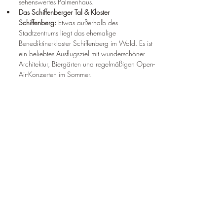
sehenswertes Palmenhaus.
Das Schiffenberger Tal & Kloster 
Schiffenberg:
 Etwas außerhalb des 
Stadtzentrums liegt das ehemalige 
Benediktinerkloster Schiffenberg im Wald. Es ist 
ein beliebtes Ausflugsziel mit wunderschöner 
Architektur, Biergärten und regelmäßigen Open-
Air-Konzerten im Sommer.