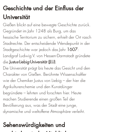
Geschichte und der Einfluss der 
Universität
Gießen blickt auf eine bewegte Geschichte zurück. 
Gegründet im Jahr 1248 als Burg, um das 
hessische Territorium zu sichern, erhielt der Ort rasch 
Stadtrechte. Der entscheidende Wendepunkt in der 
Stadtgeschichte war jedoch das Jahr 
1607
: 
Landgraf Ludwig V. von Hessen-Darmstadt gründete 
die 
Justus-Liebig-Universität (JLU)
.
Die Universität prägt bis heute das Gesicht und den 
Charakter von Gießen. Berühmte Wissenschaftler 
wie der Chemiker Justus von Liebig – der hier die 
Agrikulturenchemie und den Kunstdünger 
begründete – lehrten und forschten hier. Heute 
machen Studierende einen großen Teil der 
Bevölkerung aus, was der Stadt eine junge, 
dynamische und weltoffene Atmosphäre verleiht.
Sehenswürdigkeiten und 