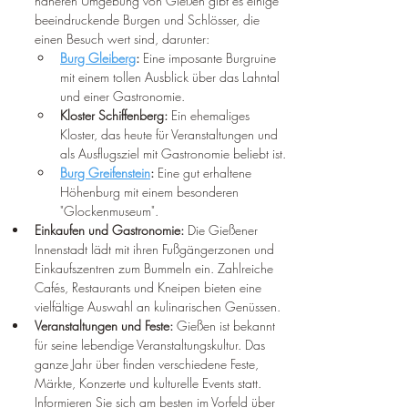
näheren Umgebung von Gießen gibt es einige 
beeindruckende Burgen und Schlösser, die 
einen Besuch wert sind, darunter:
Burg Gleiberg
:
 Eine imposante Burgruine 
mit einem tollen Ausblick über das Lahntal 
und einer Gastronomie.
Kloster Schiffenberg:
 Ein ehemaliges 
Kloster, das heute für Veranstaltungen und 
als Ausflugsziel mit Gastronomie beliebt ist.
Burg Greifenstein
:
 Eine gut erhaltene 
Höhenburg mit einem besonderen 
"Glockenmuseum".
Einkaufen und Gastronomie:
 Die Gießener 
Innenstadt lädt mit ihren Fußgängerzonen und 
Einkaufszentren zum Bummeln ein. Zahlreiche 
Cafés, Restaurants und Kneipen bieten eine 
vielfältige Auswahl an kulinarischen Genüssen.
Veranstaltungen und Feste:
 Gießen ist bekannt 
für seine lebendige Veranstaltungskultur. Das 
ganze Jahr über finden verschiedene Feste, 
Märkte, Konzerte und kulturelle Events statt. 
Informieren Sie sich am besten im Vorfeld über 