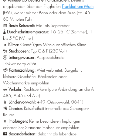
angebunden über den Flughafen 
Frankfurt am Main
(FRA), weiter mit der Bahn oder dem Auto (ca. 45–
60 Minuten Fahrt)
📅 
Beste Reisezeit:
 Mai bis September
🌡️ 
Durchschnittstemperatur:
 16–25 °C (Sommer), -1 
bis 5 °C (Winter)
☀️ 
Klima:
 Gemäßigtes Mitteleuropäisches Klima
🔌 
Steckdosen:
 Typ C & F (230 Volt)
🚰 
Leitungswasser:
 Ausgezeichnete 
Trinkwasserqualität
💳 
Kartenzahlung:
 Weit verbreitet; Bargeld für 
kleinere Geschäfte, Bäckereien oder 
Wochenmärkte empfohlen
🚗 
Verkehr:
 Rechtsverkehr (gute Anbindung an die A 
485, A 45 und A 5)
📱 
Ländervorwahl:
 +49 (Ortsvorwahl: 0641)
🛂 
Einreise:
 Reisefreiheit innerhalb des Schengen-
Raums
💉 
Impfungen:
 Keine besonderen Impfungen 
erforderlich; Standardimpfschutz empfohlen
🏰 
Besonderheiten:
 Bekannt als lebendige 