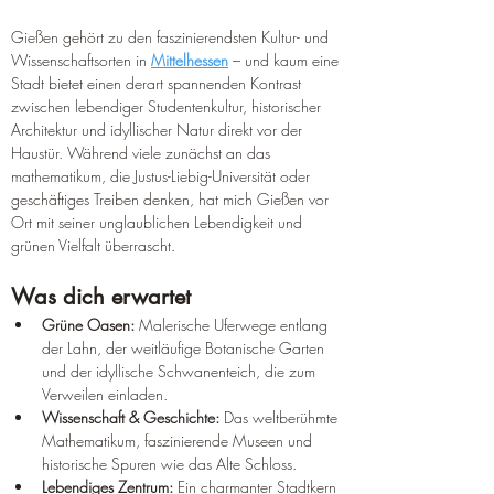
Gießen gehört zu den faszinierendsten Kultur- und 
Wissenschaftsorten in 
Mittelhessen
 – und kaum eine 
Stadt bietet einen derart spannenden Kontrast 
zwischen lebendiger Studentenkultur, historischer 
Architektur und idyllischer Natur direkt vor der 
Haustür. Während viele zunächst an das 
mathematikum, die Justus-Liebig-Universität oder 
geschäftiges Treiben denken, hat mich Gießen vor 
Ort mit seiner unglaublichen Lebendigkeit und 
grünen Vielfalt überrascht.
Was dich erwartet
Grüne Oasen:
 Malerische Uferwege entlang 
der Lahn, der weitläufige Botanische Garten 
und der idyllische Schwanenteich, die zum 
Verweilen einladen.
Wissenschaft & Geschichte:
 Das weltberühmte 
Mathematikum, faszinierende Museen und 
historische Spuren wie das Alte Schloss.
Lebendiges Zentrum:
 Ein charmanter Stadtkern 