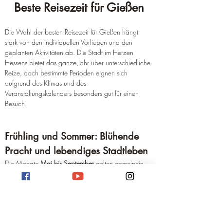
Beste Reisezeit für Gießen
Die Wahl der besten Reisezeit für Gießen hängt 
stark von den individuellen Vorlieben und den 
geplanten Aktivitäten ab. Die Stadt im Herzen 
Hessens bietet das ganze Jahr über unterschiedliche 
Reize, doch bestimmte Perioden eignen sich 
aufgrund des Klimas und des 
Veranstaltungskalenders besonders gut für einen 
Besuch.
Frühling und Sommer: Blühende 
Pracht und lebendiges Stadtleben
Die Monate 
Mai bis September
 gelten gemeinhin 
als die attraktivste Reisezeit für Gießen. Der Frühling, 
insbesondere der Mai, lockt mit angenehmen 
Temperaturen und einer erwachenden Natur. Der 
Botanische Garten erstrahlt in voller Blüte und lädt 
zu ausgedehnten Spaziergängen ein. Die Tage 