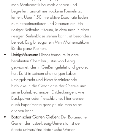
man Mathematik hautnah erleben und 
begreifen, anstatt nur trockene Formeln zu 
lernen. Über 150 interaktive Exponate laden 
zum Experimentieren und Staunen ein. Ein 
riesiger Seifenhaut-Raum, in dem man in einer 
riesigen Seifenblase stehen kann, ist besonders 
beliebt. Es gibt sogar ein Mini-Mathematikum 
für die ganz Kleinen.
Liebig-Museum:
 Dieses Museum ist dem 
berühmten Chemiker Justus von Liebig 
gewidmet, der in Gießen gelehrt und geforscht 
hat. Es ist in seinem ehemaligen Labor 
untergebracht und bietet faszinierende 
Einblicke in die Geschichte der Chemie und 
seine bahnbrechenden Entdeckungen, wie 
Backpulver oder Fleischbrühe. Hier werden 
auch Experimente gezeigt, die man selbst 
erleben kann.
Botanischer Garten Gießen:
 Der Botanische 
Garten der Justus-Liebig-Universität ist der 
älteste universitäre Botanische Garten 