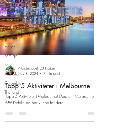
Norge
Skottland
Spania
USA
Tyskland
Hellas
Portugal
Italia
Wandervogel123 Florian
Australia
Nov 8, 2024
7 min read
Colombia
Topp 5 Aktiviteter i Melbourne
Thailand
Topp 5 Aktiviteter i Melbourne! Dere er i Melbourne
Brasil
nå? Perfekt, da har vi noe for dere!