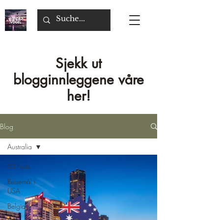
Sjekk ut
blogginnleggene våre
her!
Blog
Australia
All Posts
Reisemål i
USA
Belgia