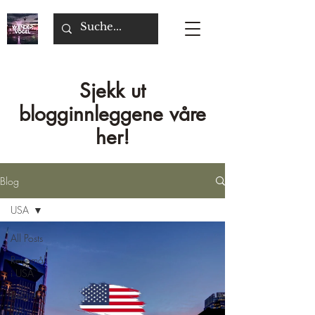
Sjekk ut
blogginnleggene våre
her!
Blog
USA
All Posts
Reisemål
i USA
Belgia