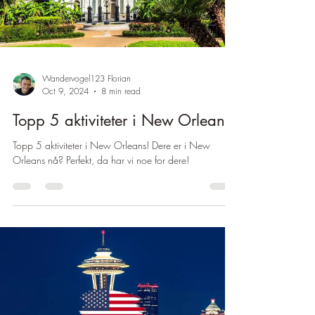
Wandervogel123 Florian
Oct 9, 2024
8 min read
Topp 5 aktiviteter i New Orleans
Topp 5 aktiviteter i New Orleans! Dere er i New
Orleans nå? Perfekt, da har vi noe for dere!