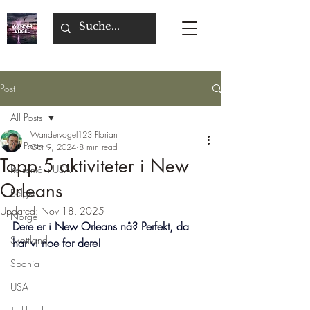
Post
All Posts
Wandervogel123 Florian
All Posts
Oct 9, 2024
8 min read
Topp 5 aktiviteter i New
Reisemål i USA
Orleans
Belgia
Updated:
Nov 18, 2025
Norge
Dere er i New Orleans nå? Perfekt, da 
Skottland
har vi noe for dere!
Spania
USA