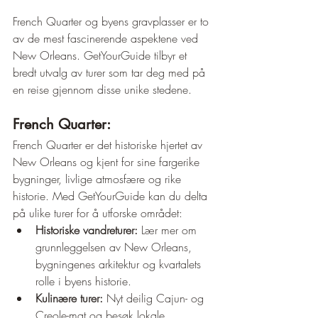
French Quarter og byens gravplasser er to 
av de mest fascinerende aspektene ved 
New Orleans. GetYourGuide tilbyr et 
bredt utvalg av turer som tar deg med på 
en reise gjennom disse unike stedene.
French Quarter:
French Quarter er det historiske hjertet av 
New Orleans og kjent for sine fargerike 
bygninger, livlige atmosfære og rike 
historie. Med GetYourGuide kan du delta 
på ulike turer for å utforske området:
Historiske vandreturer:
 Lær mer om 
grunnleggelsen av New Orleans, 
bygningenes arkitektur og kvartalets 
rolle i byens historie.
Kulinære turer:
 Nyt deilig Cajun- og 
Creole-mat og besøk lokale 