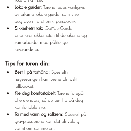
ikke å stå i kø.
Lokale guider:
 Turene ledes vanligvis 
av erfarne lokale guider som viser 
deg byen fra et unikt perspektiv.
Sikkerhetstiltak:
 GetYourGuide 
prioriterer sikkerheten til deltakerne og 
samarbeider med pålitelige 
leverandører.
Tips for turen din:
Bestill på forhånd:
 Spesielt i 
høysesongen kan turene bli raskt 
fullbooket.
Kle deg komfortabelt:
 Turene foregår 
ofte utendørs, så du bør ha på deg 
komfortable sko.
Ta med vann og solkrem:
 Spesielt på 
gravplassturene kan det bli veldig 
varmt om sommeren.