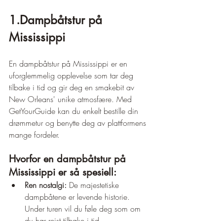
1.Dampbåtstur på 
Mississippi
En dampbåtstur på Mississippi er en 
uforglemmelig opplevelse som tar deg 
tilbake i tid og gir deg en smakebit av 
New Orleans' unike atmosfære. Med 
GetYourGuide kan du enkelt bestille din 
drømmetur og benytte deg av plattformens 
mange fordeler.
Hvorfor en dampbåtstur på 
Mississippi er så spesiell:
Ren nostalgi:
 De majestetiske 
dampbåtene er levende historie. 
Under turen vil du føle deg som om 
du har reist tilbake i tid.