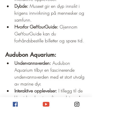
Dybde:
 Museet gir en dyp innsikt i 
krigens innvirkning på mennesker og 
samfunn.
Hvorfor GetYourGuide:
 Gjennom 
GetYourGuide kan du 
forhåndsbestille billetter og spare tid.
Audubon Aquarium:
Undervannsverden:
 Audubon 
Aquarium tilbyr en fascinerende 
undervannsverden med et stort utvalg 
av marine dyr.
Interaktive opplevelser:
 I tillegg til de 
klassiske akvariene finnes det også 
interaktive områder, som for 
eksempel et berøringbasseng hvor du 
kan ta på haier og rokker.
Kombinasjon med zoo:
 Som nevnt 