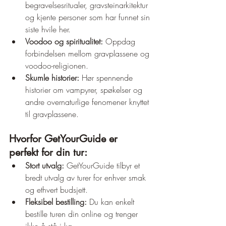
begravelsesritualer, gravsteinarkitektur 
og kjente personer som har funnet sin 
siste hvile her.
Voodoo og spiritualitet:
 Oppdag 
forbindelsen mellom gravplassene og 
voodoo-religionen.
Skumle historier:
 Hør spennende 
historier om vampyrer, spøkelser og 
andre overnaturlige fenomener knyttet 
til gravplassene.
Hvorfor GetYourGuide er 
perfekt for din tur:
Stort utvalg:
 GetYourGuide tilbyr et 
bredt utvalg av turer for enhver smak 
og ethvert budsjett.
Fleksibel bestilling:
 Du kan enkelt 
bestille turen din online og trenger 