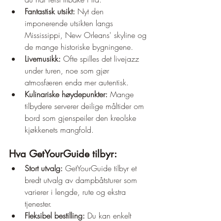
Fantastisk utsikt:
 Nyt den 
imponerende utsikten langs 
Mississippi, New Orleans' skyline og 
de mange historiske bygningene.
Livemusikk:
 Ofte spilles det livejazz 
under turen, noe som gjør 
atmosfæren enda mer autentisk.
Kulinariske høydepunkter:
 Mange 
tilbydere serverer deilige måltider om 
bord som gjenspeiler den kreolske 
kjøkkenets mangfold.
Hva GetYourGuide tilbyr:
Stort utvalg:
 GetYourGuide tilbyr et 
bredt utvalg av dampbåtsturer som 
varierer i lengde, rute og ekstra 
tjenester.
Fleksibel bestilling:
 Du kan enkelt 