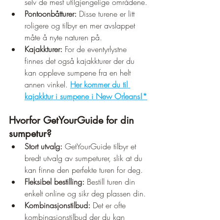
selv de mest utilgjengelige områdene.
Pontoonbåtturer:
 Disse turene er litt 
roligere og tilbyr en mer avslappet 
måte å nyte naturen på.
Kajakkturer:
 For de eventyrlystne 
finnes det også kajakkturer der du 
kan oppleve sumpene fra en helt 
annen vinkel. 
Her kommer du til 
kajakktur i sumpene i New Orleans!*
Hvorfor GetYourGuide for din 
sumpetur?
Stort utvalg:
 GetYourGuide tilbyr et 
bredt utvalg av sumpeturer, slik at du 
kan finne den perfekte turen for deg.
Fleksibel bestilling:
 Bestill turen din 
enkelt online og sikr deg plassen din.
Kombinasjonstilbud:
 Det er ofte 
kombinasjonstilbud der du kan 