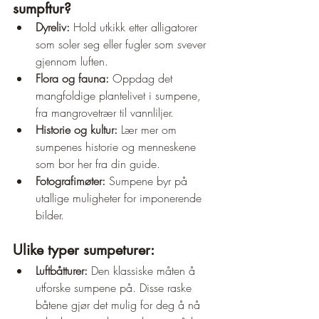
sumpftur?
Dyreliv:
 Hold utkikk etter alligatorer 
som soler seg eller fugler som svever 
gjennom luften.
Flora og fauna:
 Oppdag det 
mangfoldige plantelivet i sumpene, 
fra mangrovetrær til vannliljer.
Historie og kultur:
 Lær mer om 
sumpenes historie og menneskene 
som bor her fra din guide.
Fotografimøter:
 Sumpene byr på 
utallige muligheter for imponerende 
bilder.
Ulike typer sumpeturer:
Luftbåtturer:
 Den klassiske måten å 
utforske sumpene på. Disse raske 
båtene gjør det mulig for deg å nå 