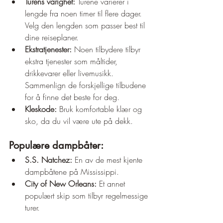
Turens varighet:
 Turene varierer i 
lengde fra noen timer til flere dager. 
Velg den lengden som passer best til 
dine reiseplaner.
Ekstratjenester:
 Noen tilbydere tilbyr 
ekstra tjenester som måltider, 
drikkevarer eller livemusikk. 
Sammenlign de forskjellige tilbudene 
for å finne det beste for deg.
Kleskode:
 Bruk komfortable klær og 
sko, da du vil være ute på dekk.
Populære dampbåter:
S.S. Natchez:
 En av de mest kjente 
dampbåtene på Mississippi.
City of New Orleans:
 Et annet 
populært skip som tilbyr regelmessige 
turer.