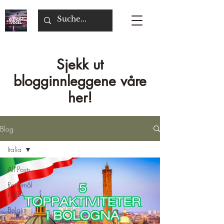
Sjekk ut
blogginnleggene våre
her!
Blog
Italia
All Posts
Reisemål
i USA
Belgia