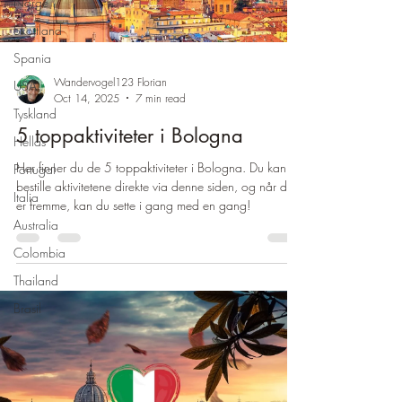
Norge
Skottland
Spania
Wandervogel123 Florian
USA
Oct 14, 2025
7 min read
Tyskland
5 toppaktiviteter i Bologna
Hellas
Her finner du de 5 toppaktiviteter i Bologna. Du kan
Portugal
bestille aktivitetene direkte via denne siden, og når du
Italia
er fremme, kan du sette i gang med en gang!
Australia
Colombia
Thailand
Brasil