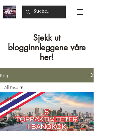
Sjekk ut
blogginnleggene våre
her!
Blog
All Posts
All Posts
Reisemål i
USA
Belgia