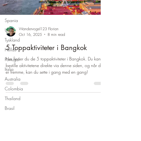
Norge
Skottland
Spania
Wandervogel123 Florian
USA
Oct 16, 2025
8 min read
Tyskland
5 Toppaktiviteter i Bangkok
Hellas
Her finner du de 5 toppaktiviteter i Bangkok. Du kan
Portugal
bestille aktivitetene direkte via denne siden, og når du
Italia
er fremme, kan du sette i gang med en gang!
Australia
Colombia
Thailand
Brasil