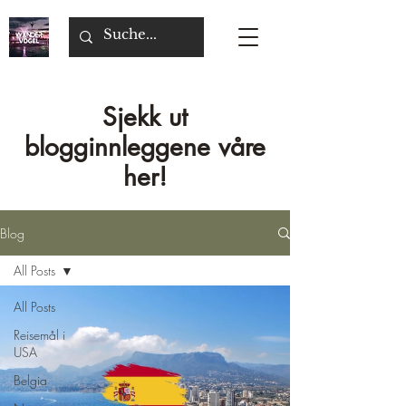
Sjekk ut
blogginnleggene våre
her!
Blog
All Posts
All Posts
Reisemål i
USA
Belgia