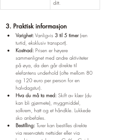
ditt.
3. Praktisk informasjon
Varighet:
 Vanligvis 
3 til 5 timer
 (ren 
turtid, eksklusiv transport).
Kostnad:
 Prisen er høyere 
sammenlignet med andre aktiviteter 
på øya, da den går direkte til 
elefantens underhold (ofte mellom 80 
og 120 euro per person for en 
halvdagstur).
Hva du må ta med:
 Skift av klær (du 
kan bli gjørmete), myggmiddel, 
solkrem, hatt og et håndkle. Lukkede 
sko anbefales.
Bestilling:
 Turer kan bestilles direkte 
via reservatets nettsider eller via 