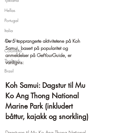
Tyskland
Hellas
Portugal
Italia
De 5 topprangerte aktivitetene på Koh 
Australia
Samui, basert på popularitet og 
Colombia
anmeldelser på GetYourGuide, er 
Thailand
vanligvis:
Brasil
Koh Samui: Dagstur til Mu 
Ko Ang Thong National 
Marine Park (inkludert 
båttur, kajakk og snorkling)
Dagsturen til Mu Ko Ang Thong National 