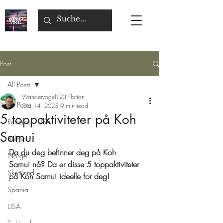
Post
All Posts
Wandervogel123 Florian
All Posts
Oct 14, 2025
9 min read
5 toppaktiviteter på Koh
Reisemål i USA
Samui
Belgia
Da du deg befinner deg på Koh 
Norge
Samui nå? Da er disse 5 toppaktiviteter 
Skottland
på Koh Samui ideelle for deg!
Spania
USA