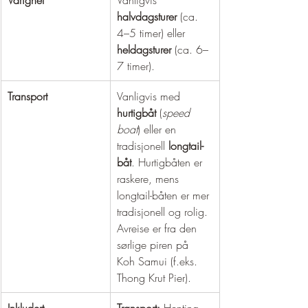
halvdagsturer
 (ca. 
4–5 timer) eller 
heldagsturer
 (ca. 6–
7 timer).
Transport
Vanligvis med 
hurtigbåt
 (
speed 
boat
) eller en 
tradisjonell 
longtail-
båt
. Hurtigbåten er 
raskere, mens 
longtail-båten er mer 
tradisjonell og rolig. 
Avreise er fra den 
sørlige piren på 
Koh Samui (f.eks. 
Thong Krut Pier).
Inkludert
Transport:
 Henting 