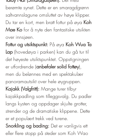
berømte synet. Dette er en smaragdgrønn 
saltvannslagune omsluttet av høye klipper. 
Du tar en kort, men bratt fottur på øya 
Koh 
Mae Ko
 for å nyte den fantastiske utsikten 
over innsjøen.
Fottur og utsiktspunkt:
 På øya 
Koh Wua Ta 
Lap
 (hovedøya i parken) kan du gå tur til 
det høyeste utsiktspunktet. Oppstigningen 
er utfordrende (
anbefaler solid fottøy
), 
men du belønnes med en spektakulær 
panoramautsikt over hele øygruppen.
Kajakk (Valgfritt):
 Mange turer tilbyr 
kajakkpadling som tilleggsvalg. Du padler 
langs kysten og oppdager skjulte grotter, 
strender og de dramatiske klippene. Dette 
er et populært trekk ved turene.
Snorkling og bading:
 Det er vanligvis ett 
eller flere stopp på steder som Koh Wao 