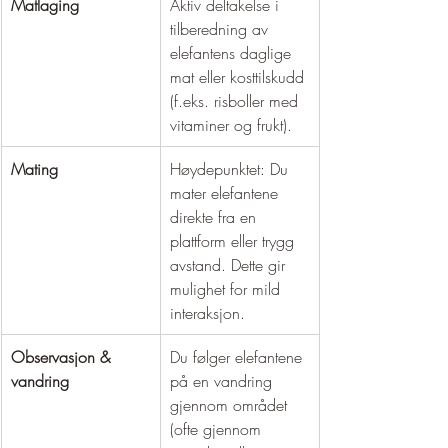
Matlaging
Aktiv deltakelse i 
tilberedning av 
elefantens daglige 
mat eller kosttilskudd 
(f.eks. risboller med 
vitaminer og frukt).
Mating
Høydepunktet: Du 
mater elefantene 
direkte fra en 
plattform eller trygg 
avstand. Dette gir 
mulighet for mild 
interaksjon.
Observasjon & 
Du følger elefantene 
vandring
på en vandring 
gjennom området 
(ofte gjennom 