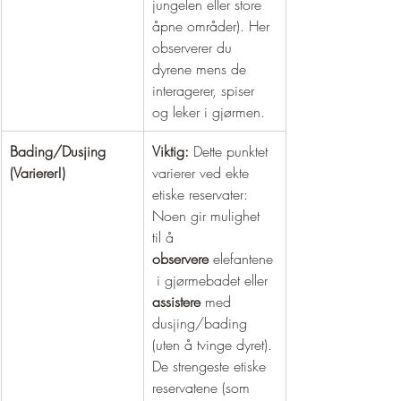
jungelen eller store 
åpne områder). Her 
observerer du 
dyrene mens de 
interagerer, spiser 
og leker i gjørmen.
Bading/Dusjing 
Viktig:
 Dette punktet 
(Varierer!)
varierer ved ekte 
etiske reservater: 
Noen gir mulighet 
til å 
observere
 elefantene
 i gjørmebadet eller 
assistere
 med 
dusjing/bading 
(uten å tvinge dyret). 
De strengeste etiske 
reservatene (som 