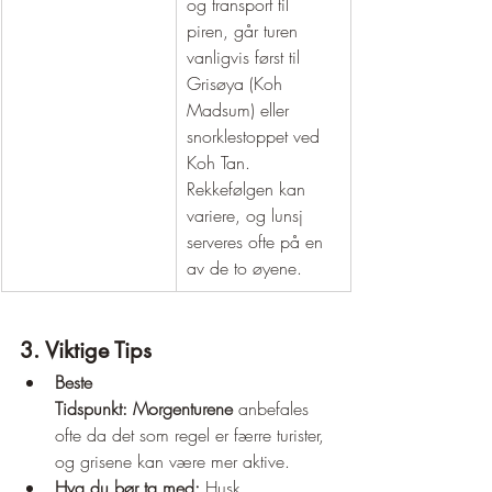
og transport til 
piren, går turen 
vanligvis først til 
Grisøya (Koh 
Madsum) eller 
snorklestoppet ved 
Koh Tan. 
Rekkefølgen kan 
variere, og lunsj 
serveres ofte på en 
av de to øyene.
3. Viktige Tips
Beste 
Tidspunkt:
Morgenturene
 anbefales 
ofte da det som regel er færre turister, 
og grisene kan være mer aktive.
Hva du bør ta med:
 Husk 