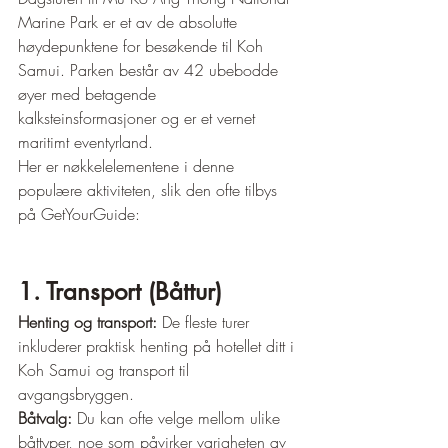
Marine Park er et av de absolutte 
høydepunktene for besøkende til Koh 
Samui. Parken består av 42 ubebodde 
øyer med betagende 
kalksteinsformasjoner og er et vernet 
maritimt eventyrland.
Her er nøkkelelementene i denne 
populære aktiviteten, slik den ofte tilbys 
på GetYourGuide:
1. Transport (Båttur)
Henting og transport:
 De fleste turer 
inkluderer praktisk henting på hotellet ditt i 
Koh Samui og transport til 
avgangsbryggen.
Båtvalg:
 Du kan ofte velge mellom ulike 
båttyper, noe som påvirker varigheten av 