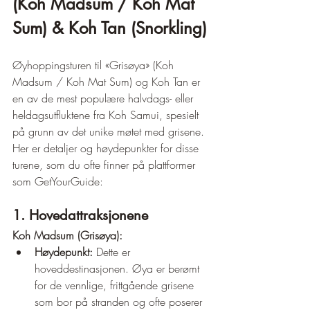
(Koh Madsum / Koh Mat 
Sum) & Koh Tan (Snorkling)
Øyhoppingsturen til «Grisøya» (Koh 
Madsum / Koh Mat Sum) og Koh Tan er 
en av de mest populære halvdags- eller 
heldagsutfluktene fra Koh Samui, spesielt 
på grunn av det unike møtet med grisene.
Her er detaljer og høydepunkter for disse 
turene, som du ofte finner på plattformer 
som GetYourGuide:
1. Hovedattraksjonene
Koh Madsum (Grisøya):
Høydepunkt:
 Dette er 
hoveddestinasjonen. Øya er berømt 
for de vennlige, frittgående grisene 
som bor på stranden og ofte poserer 