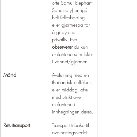
ofte Samui Elephant 
Sanctuary) unngår 
helt fellesbading 
eller gjørmespa for 
å gi dyrene 
privatliv. Her 
observerer
 du kun 
elefantene som leker 
i vannet/gjørmen.
Måltid
Avslutning med en 
thailandsk buffélunsj 
eller middag, ofte 
med utsikt over 
elefantene i 
innhegningen deres.
Returtransport
Transport tilbake til 
overnattingsstedet 