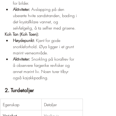
for bilder.
Aktiviteter:
 Avslapping på den 
uberørte hvite sandstranden, bading i 
det krystallklare vannet, og 
selvfølgelig, å ta selfier med grisene.
Koh Tan (Koh Taen):
Høydepunkt:
 Kjent for gode 
snorkleforhold. Øya ligger i et grunt 
marint verneområde.
Aktiviteter:
 Snorkling på korallrev for 
å observere fargerike revfisker og 
annet marint liv. Noen turer tilbyr 
også kajakkpadling.
2. Turdetaljer
Egenskap
Detaljer
Varighet
Vanligvis 