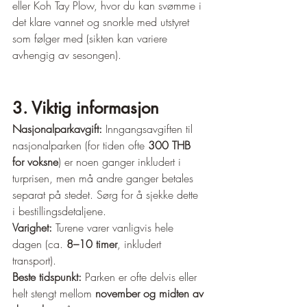
eller Koh Tay Plow, hvor du kan svømme i 
det klare vannet og snorkle med utstyret 
som følger med (sikten kan variere 
avhengig av sesongen).
3. Viktig informasjon
Nasjonalparkavgift:
 Inngangsavgiften til 
nasjonalparken (for tiden ofte 
300 THB 
for voksne
) er noen ganger inkludert i 
turprisen, men må andre ganger betales 
separat på stedet. Sørg for å sjekke dette 
i bestillingsdetaljene.
Varighet:
 Turene varer vanligvis hele 
dagen (ca. 
8–10 timer
, inkludert 
transport).
Beste tidspunkt:
 Parken er ofte delvis eller 
helt stengt mellom 
november og midten av 