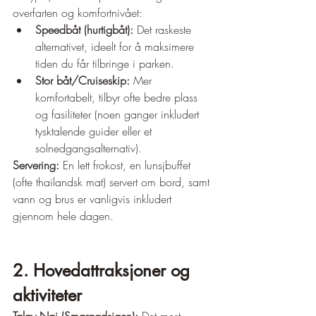
overfarten og komfortnivået:
Speedbåt (hurtigbåt):
 Det raskeste 
alternativet, ideelt for å maksimere 
tiden du får tilbringe i parken.
Stor båt/Cruiseskip:
 Mer 
komfortabelt, tilbyr ofte bedre plass 
og fasiliteter (noen ganger inkludert 
tysktalende guider eller et 
solnedgangsalternativ).
Servering:
 En lett frokost, en lunsjbuffet 
(ofte thailandsk mat) servert om bord, samt 
vann og brus er vanligvis inkludert 
gjennom hele dagen.
2. Hovedattraksjoner og 
aktiviteter
Talay Nai (Smaragdsjøen):
 Det mest 