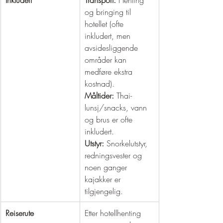
og bringing til 
hotellet (ofte 
inkludert, men 
avsidesliggende 
områder kan 
medføre ekstra 
kostnad). 
Måltider:
 Thai-
lunsj/snacks, vann 
og brus er ofte 
inkludert. 
Utstyr:
 Snorkelutstyr, 
redningsvester og 
noen ganger 
kajakker er 
tilgjengelig.
Reiserute
Etter hotellhenting 