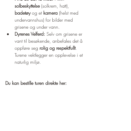
solbeskyttelse
 (solkrem, hatt), 
badetøy
 og et 
kamera
 (helst med 
undervannshus) for bilder med 
grisene og under vann.
Dyrenes Velferd:
 Selv om grisene er 
vant til besøkende, anbefales det å 
oppføre seg 
rolig og respektfullt
. 
Turene vektlegger en opplevelse i et 
naturlig miljø.
Du kan bestille turen direkte her: