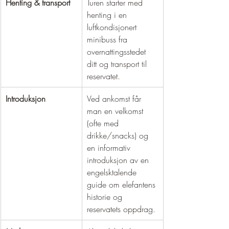
Henting & transport
Turen starter med 
henting i en 
luftkondisjonert 
minibuss fra 
overnattingsstedet 
ditt og transport til 
reservatet.
Introduksjon
Ved ankomst får 
man en velkomst 
(ofte med 
drikke/snacks) og 
en informativ 
introduksjon av en 
engelsktalende 
guide om elefantens 
historie og 
reservatets oppdrag.