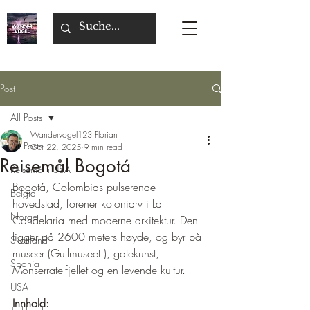
Post
All Posts
Wandervogel123 Florian
All Posts
Oct 22, 2025
9 min read
Reisemål Bogotá
Reisemål i USA
Bogotá, Colombias pulserende 
Belgia
hovedstad, forener koloniarv i La 
Norge
Candelaria med moderne arkitektur. Den 
ligger på 2600 meters høyde, og byr på 
Skottland
museer (Gullmuseet!), gatekunst, 
Spania
Monserrate-fjellet og en levende kultur.
USA
Innhold: