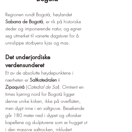
Regionen rundt Bogotá, høylandet 
Sabana de Bogotá
, er rik på historiske 
steder og imponerende natur, og egner 
seg utmerket til varierte dagsturer for å 
unnslippe storbyens kjas og mas.
Det underjordiske 
verdensunderet
Et av de absolutte høydepunktene i 
nærheten er 
Saltkatedralen i 
Zipaquirá
 (
Catedral de Sal
). Omtrent en 
times kjøring nord for Bogotá ligger 
denne unike kirken, ikke på overflaten, 
men dypt inne i en saltgruve. Besøkende 
går 180 meter ned i dypet og utforsker 
kapellene og skulpturene som er hugget ut 
i den massive saltrocken, inkludert 