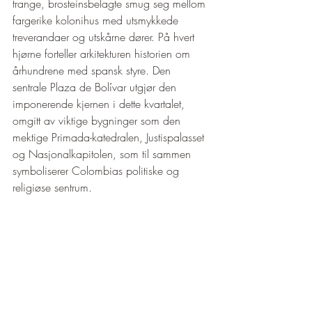
trange, brosteinsbelagte smug seg mellom 
fargerike kolonihus med utsmykkede 
treverandaer og utskårne dører. På hvert 
hjørne forteller arkitekturen historien om 
århundrene med spansk styre. Den 
sentrale Plaza de Bolívar utgjør den 
imponerende kjernen i dette kvartalet, 
omgitt av viktige bygninger som den 
mektige Primada-katedralen, Justispalasset 
og Nasjonalkapitolen, som til sammen 
symboliserer Colombias politiske og 
religiøse sentrum.