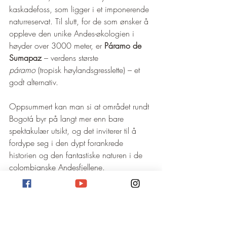
kaskadefoss, som ligger i et imponerende 
naturreservat. Til slutt, for de som ønsker å 
oppleve den unike Andes-økologien i 
høyder over 3000 meter, er 
Páramo de 
Sumapaz
 – verdens største 
páramo
 (tropisk høylandsgresslette) – et 
godt alternativ.
Oppsummert kan man si at området rundt 
Bogotá byr på langt mer enn bare 
spektakulær utsikt, og det inviterer til å 
fordype seg i den dypt forankrede 
historien og den fantastiske naturen i de 
colombianske Andesfjellene.
Reiseguide for Bogotá finner dere her på 
Amazon!*