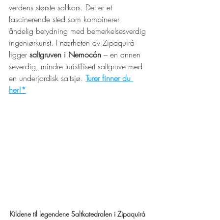
verdens største saltkors. Det er et 
fascinerende sted som kombinerer 
åndelig betydning med bemerkelsesverdig 
ingeniørkunst. I nærheten av Zipaquirá 
ligger 
saltgruven i Nemocón
 – en annen 
severdig, mindre turistifisert saltgruve med 
en underjordisk saltsjø. 
Turer finner du 
her!*
Kildene til legendene Saltkatedralen i Zipaquirá 