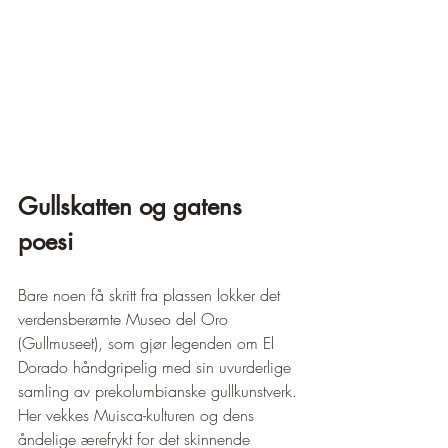
Gullskatten og gatens 
poesi
Bare noen få skritt fra plassen lokker det 
verdensberømte Museo del Oro 
(Gullmuseet), som gjør legenden om El 
Dorado håndgripelig med sin uvurderlige 
samling av prekolumbianske gullkunstverk. 
Her vekkes Muisca-kulturen og dens 
åndelige ærefrykt for det skinnende 