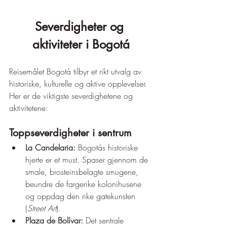
Severdigheter og 
aktiviteter i Bogotá
Reisemålet Bogotá tilbyr et rikt utvalg av 
historiske, kulturelle og aktive opplevelser. 
Her er de viktigste severdighetene og 
aktivitetene:
Toppseverdigheter i sentrum
La Candelaria:
 Bogotás historiske 
hjerte er et must. Spaser gjennom de 
smale, brosteinsbelagte smugene, 
beundre de fargerike kolonihusene 
og oppdag den rike gatekunsten 
(
Street Art
).
Plaza de Bolívar:
 Det sentrale 