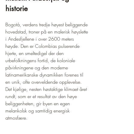
historie
Bogotá, verdens tredje høyest beliggende 
hovedstad, troner på en malerisk høyslette 
i Andesfjellene i over 2600 meters 
høyde. Den er Colombias pulserende 
hjerte, en smeltedigel der den 
urbefolkningens fortid, de koloniale 
påvirkningene og den moderne 
latinamerikanske dynamikken forenes til 
en unik, ofte overveldende opplevelse. 
Det kjølige, nesten høstaktige klimaet året 
rundt, som er et resultat av den høye 
beliggenheten, gir byen en egen 
melankolsk og samtidig energisk 
atmosfære.