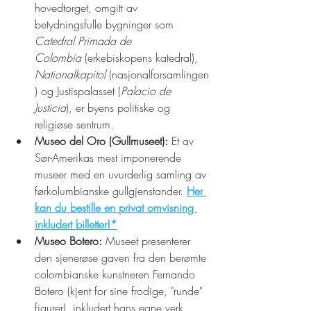
hovedtorget, omgitt av 
betydningsfulle bygninger som 
Catedral Primada de 
Colombia
 (erkebiskopens katedral), 
Nationalkapitol
 (nasjonalforsamlingen
) og Justispalasset (
Palacio de 
Justicia
), er byens politiske og 
religiøse sentrum.
Museo del Oro (Gullmuseet):
 Et av 
Sør-Amerikas mest imponerende 
museer med en uvurderlig samling av 
førkolumbianske gullgjenstander. 
Her 
kan du bestille en privat omvisning 
inkludert billetter!*
Museo Botero:
 Museet presenterer 
den sjenerøse gaven fra den berømte 
colombianske kunstneren Fernando 
Botero (kjent for sine frodige, "runde" 
figurer), inkludert hans egne verk 