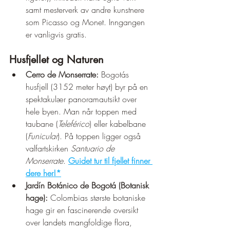
samt mesterverk av andre kunstnere 
som Picasso og Monet. Inngangen 
er vanligvis gratis.
Husfjellet og Naturen
Cerro de Monserrate:
 Bogotás 
husfjell (3152 meter høyt) byr på en 
spektakulær panoramautsikt over 
hele byen. Man når toppen med 
taubane (
Teleférico
) eller kabelbane 
(
Funicular
). På toppen ligger også 
valfartskirken 
Santuario de 
Monserrate
. 
Guidet tur til fjellet finner 
dere her!*
Jardín Botánico de Bogotá (Botanisk 
hage):
 Colombias største botaniske 
hage gir en fascinerende oversikt 
over landets mangfoldige flora, 