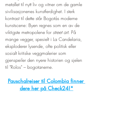
¡
metallet til nytt liv og vitner om de gamle 
sivilisasjonenes kunstferdighet. I sterk 
kontrast til dette står Bogotás moderne 
kunstscene: Byen regnes som en av de 
viktigste metropolene for 
street art
. På 
mange vegger, spesielt i La Candelaria, 
eksploderer lysende, ofte politisk eller 
sosialt kritiske veggmalerier som 
gjenspeiler den nyere historien og sjelen 
til "Rolos" – bogotanerne.
Pauschalreiser til Colombia finner 
dere her på Check24!*