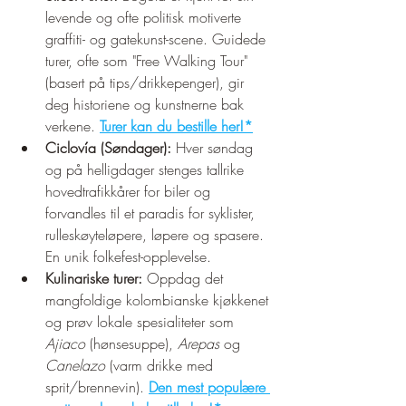
levende og ofte politisk motiverte 
graffiti- og gatekunst-scene. Guidede 
turer, ofte som "Free Walking Tour" 
(basert på tips/drikkepenger), gir 
deg historiene og kunstnerne bak 
verkene. 
Turer kan du bestille her!*
Ciclovía (Søndager):
 Hver søndag 
og på helligdager stenges tallrike 
hovedtrafikkårer for biler og 
forvandles til et paradis for syklister, 
rulleskøyteløpere, løpere og spasere. 
En unik folkefest-opplevelse.
Kulinariske turer:
 Oppdag det 
mangfoldige kolombianske kjøkkenet 
og prøv lokale spesialiteter som 
Ajiaco
 (hønsesuppe), 
Arepas
 og 
Canelazo
 (varm drikke med 
sprit/brennevin). 
Den mest populære 