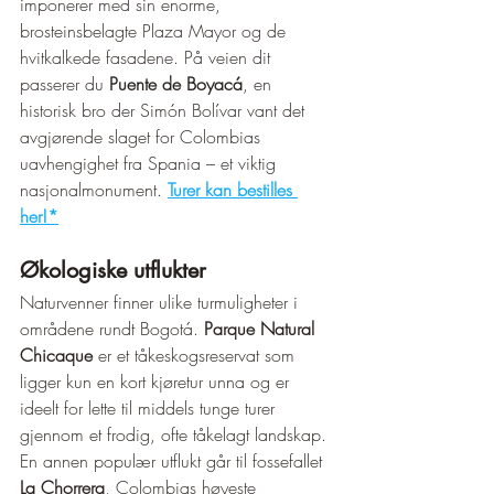
imponerer med sin enorme, 
brosteinsbelagte Plaza Mayor og de 
hvitkalkede fasadene. På veien dit 
passerer du 
Puente de Boyacá
, en 
historisk bro der Simón Bolívar vant det 
avgjørende slaget for Colombias 
uavhengighet fra Spania – et viktig 
nasjonalmonument. 
Turer kan bestilles 
her!*
Økologiske utflukter
Naturvenner finner ulike turmuligheter i 
områdene rundt Bogotá. 
Parque Natural 
Chicaque
 er et tåkeskogsreservat som 
ligger kun en kort kjøretur unna og er 
ideelt for lette til middels tunge turer 
gjennom et frodig, ofte tåkelagt landskap. 
En annen populær utflukt går til fossefallet 
La Chorrera
, Colombias høyeste 