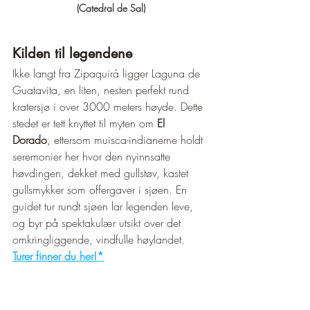
(Catedral de Sal)
Kilden til legendene
Ikke langt fra Zipaquirá ligger Laguna de 
Guatavita, en liten, nesten perfekt rund 
kratersjø i over 3000 meters høyde. Dette 
stedet er tett knyttet til myten om 
El 
Dorado
, ettersom muisca-indianerne holdt 
seremonier her hvor den nyinnsatte 
høvdingen, dekket med gullstøv, kastet 
gullsmykker som offergaver i sjøen. En 
guidet tur rundt sjøen lar legenden leve, 
og byr på spektakulær utsikt over det 
omkringliggende, vindfulle høylandet. 
Turer finner du her!*