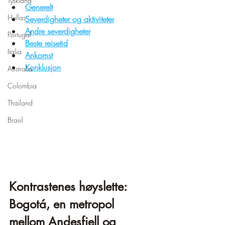
Tyskland
Generelt
Hellas
Severdigheter og aktiviteter
Andre severdigheter
Portugal
Beste reisetid
Italia
Ankomst
Konklusjon
Australia
Colombia
Thailand
Brasil
Kontrastenes høyslette: 
Bogotá, en metropol 
mellom Andesfjell og 