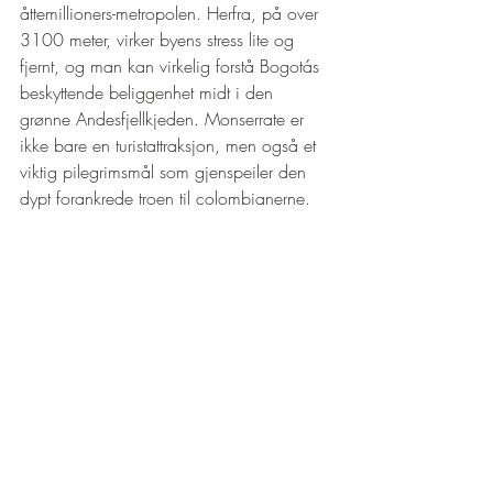
åttemillioners-metropolen. Herfra, på over 
3100 meter, virker byens stress lite og 
fjernt, og man kan virkelig forstå Bogotás 
beskyttende beliggenhet midt i den 
grønne Andesfjellkjeden. Monserrate er 
ikke bare en turistattraksjon, men også et 
viktig pilegrimsmål som gjenspeiler den 
dypt forankrede troen til colombianerne.