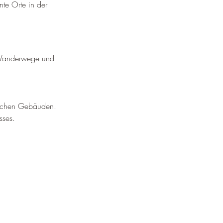
te Orte in der 
 Wanderwege und 
ischen Gebäuden.
sses.