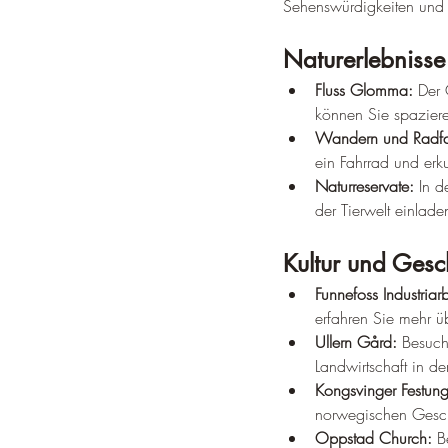
Sehenswürdigkeiten und A
Naturerlebnisse
Fluss Glomma:
 Der 
können Sie spazier
Wandern und Radfa
ein Fahrrad und er
Naturreservate:
 In 
der Tierwelt einlade
Kultur und Gesc
Funnefoss Industria
erfahren Sie mehr üb
Ullern Gård:
 Besuch
Landwirtschaft in de
Kongsvinger Festung
norwegischen Geschi
Oppstad Church:
 B