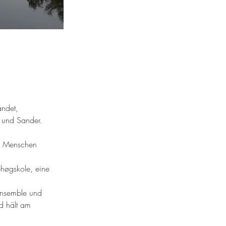
andet, 
 und Sander
.
5 Menschen 
ehøgskole, eine 
fensemble und 
d hält am 