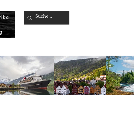
rika
g