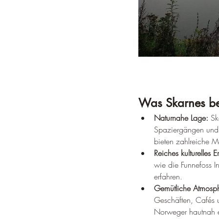
Was Skarnes be
Naturnahe Lage:
 Sk
Spaziergängen und 
bieten zahlreiche 
Reiches kulturelles E
wie die Funnefoss I
erfahren.
Gemütliche Atmosp
Geschäften, Cafés u
Norweger hautnah e