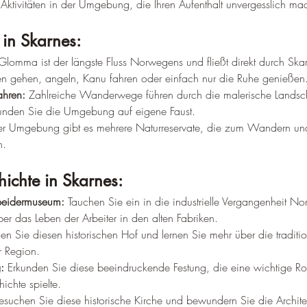
ktivitäten in der Umgebung, die Ihren Aufenthalt unvergesslich ma
 in Skarnes:
Glomma ist der längste Fluss Norwegens und fließt direkt durch Skar
en gehen, angeln, Kanu fahren oder einfach nur die Ruhe genießen
hren:
 Zahlreiche Wanderwege führen durch die malerische Landsch
kunden Sie die Umgebung auf eigene Faust.
der Umgebung gibt es mehrere Naturreservate, die zum Wandern u
n.
hichte in Skarnes:
rbeidermuseum:
 Tauchen Sie ein in die industrielle Vergangenheit N
er das Leben der Arbeiter in den alten Fabriken.
en Sie diesen historischen Hof und lernen Sie mehr über die traditio
r Region.
:
 Erkunden Sie diese beeindruckende Festung, die eine wichtige Rol
chte spielte.
esuchen Sie diese historische Kirche und bewundern Sie die Architek