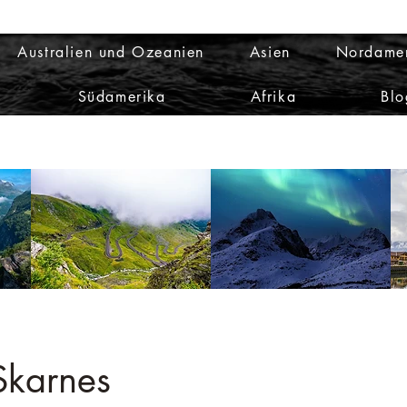
Australien und Ozeanien
Asien
Nordame
Südamerika
Afrika
Blo
Skarnes