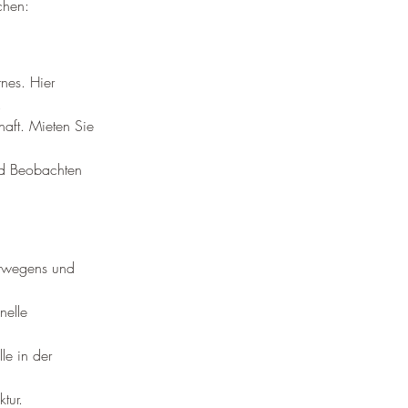
chen:
nes. Hier 
.
aft. Mieten Sie 
nd Beobachten 
orwegens und 
nelle 
le in der 
tur.