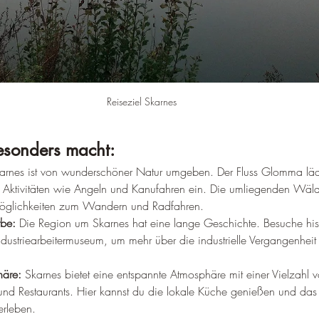
–
Reiseziel Skarnes
sonders macht:
arnes ist von wunderschöner Natur umgeben. Der Fluss Glomma läd
Aktivitäten wie Angeln und Kanufahren ein. Die umliegenden Wäld
Möglichkeiten zum Wandern und Radfahren.
rbe:
 Die Region um Skarnes hat eine lange Geschichte. Besuche hist
ndustriearbeitermuseum, um mehr über die industrielle Vergangenheit
häre:
 Skarnes bietet eine entspannte Atmosphäre mit einer Vielzahl 
nd Restaurants. Hier kannst du die lokale Küche genießen und das
rleben.