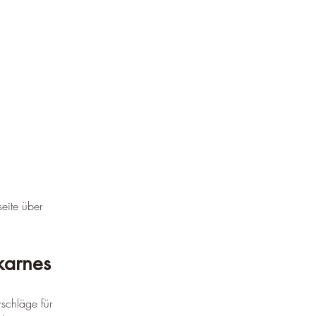
seite über 
karnes
schläge für 