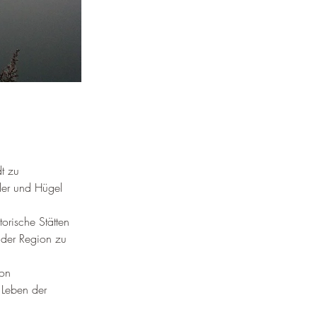
¡
t zu 
er und Hügel 
orische Stätten 
 der Region zu 
von 
 Leben der 