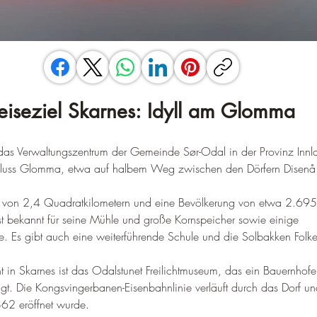
eiseziel Skarnes: Idyll am Glomma
 das Verwaltungszentrum der Gemeinde Sør-Odal in der Provinz Innl
 Fluss Glomma, etwa auf halbem Weg zwischen den Dörfern Disenå
he von 2,4 Quadratkilometern und eine Bevölkerung von etwa 2.69
st bekannt für seine Mühle und große Kornspeicher sowie einige 
e
. 
Es gibt auch eine weiterführende Schule und die Solbakken Folk
ght in Skarnes ist das Odalstunet Freilichtmuseum, das ein Bauernho
gt
. 
Die Kongsvingerbanen-Eisenbahnlinie verläuft durch das Dorf un
62 eröffnet wurde.