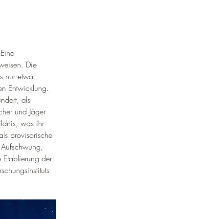
Eine 
hweisen. Die 
ls nur etwa 
en Entwicklung. 
dert, als 
cher und Jäger 
ldnis, was ihr 
ls provisorische 
n Aufschwung, 
e Etablierung der 
chungsinstituts 