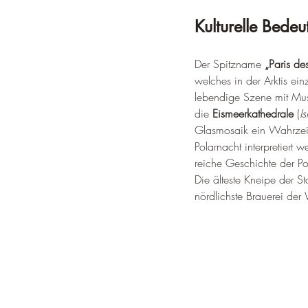
Kulturelle Bede
Der Spitzname 
„Paris de
welches in der Arktis ei
lebendige Szene mit Muse
die 
Eismeerkathedrale
 (
I
Glasmosaik ein Wahrzeich
Polarnacht interpretiert 
reiche Geschichte der Po
Die älteste Kneipe der St
nördlichste Brauerei der 