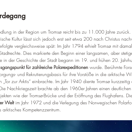
erdegang
edlung in der Region um Tromsø reicht bis zu 11.000 Jahre zurück. 
ische Kultur lässt sich jedoch erst seit etwa 200 nach Christus nac
erfolgte vergleichsweise spät: Im Jahr 1794 erhielt Tromsø mit dama
tadtrechte. Dies markierte den Beginn einer langsamen, aber stetig
 in der Geschichte der Stadt begann im 19. und frühen 20. Jahrhun
usgangspunkt für zahlreiche Polarexpeditionen
 wurde. Berühmte Fors
sorgungs- und Rekrutierungsbasis für ihre Vorstöße in die arktische Wi
„Tor zur Arktis“ einbrachte. Im Jahr 1940 diente Tromsø kurzzeitig a
ie Nachkriegszeit brachte ab den 1960er Jahren einen deutliche
projekten wie der Tromsø-Brücke und der Eröffnung des Flughafens. Di
der Welt
 im Jahr 1972 und die Verlegung des Norwegischen Polarfors
als arktisches Kompetenzzentrum.