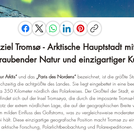
ziel Tromsø - Arktische Hauptstadt mi
aubender Natur und einzigartiger Ku
ur Arktis“
 und das 
„Paris des Nordens“
 bezeichnet, ist die größte St
zeitig die achtgrößte des Landes. Sie liegt eingebettet in eine b
a 350 Kilometer nördlich des Polarkreises. Der Großteil der Stadt, e
efindet sich auf der Insel Tromsøya, die durch die imposante Tromsø
Trotz der extrem nördlichen Lage, die auf der geographischen Breite
 vom milden Einfluss des Golfstroms, was zu vergleichsweise moderat
ei hält. Diese einzigartige geografische Position macht Tromsø zu e
arktische Forschung, Polarlichtbeobachtung und Polarexpeditionen.