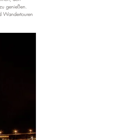
zu genießen. 
nd Wandertouren 