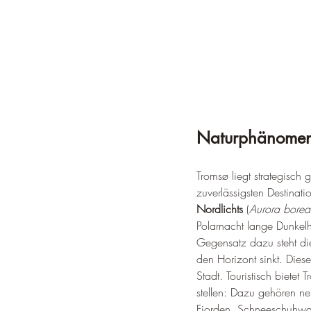
Naturphänomen
Tromsø liegt strategisch 
zuverlässigsten Destina
Nordlichts
 (
Aurora boreal
Polarnacht lange Dunkelhe
Gegensatz dazu steht die
den Horizont sinkt. Diese
Stadt. Touristisch bietet
stellen: Dazu gehören n
Fjorden, Schneeschuhwand