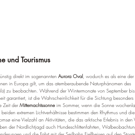
e und Tourismus
günstig direkt im sogenannten 
Aurora Oval
, wodurch es als eine der
tionen in Europa gilt, um das atemberaubende Naturphänomen des 
is
) zu beobachten. Während der Wintermonate von September bis 
it garantiert, ist die Wahrscheinlichkeit für die Sichtung besonders
 Zeit der 
Mitternachtssonne
 im Sommer, wenn die Sonne wochenlan
 beiden extremen Lichtverhältnisse bestimmen den Rhythmus und die At
 Tromsø eine Vielzahl an Aktivitäten, die das arktische Erlebnis in den
eben der Nordlichtjagd auch Hundeschlittenfahrten, Walbeobachtun
erungen und die Fahrt mit der Seilbahn Fjellheisen auf den Storst