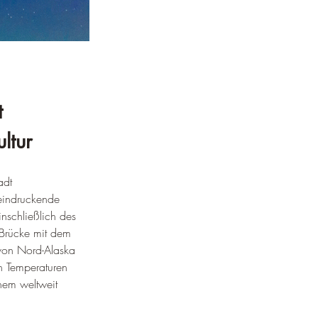
t 
ltur
adt 
eeindruckende 
inschließlich des 
-Brücke mit dem 
 von Nord-Alaska 
en Temperaturen 
inem weltweit 