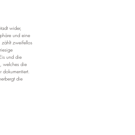
tadt wider, 
sphäre und eine 
zählt zweifellos 
iesige 
Eis und die 
m, welches die 
r dokumentiert. 
herbergt die 