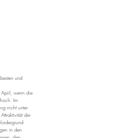
 besten und 
April, wenn die 
 hoch. Im 
g nicht unter 
traktivität der 
 Vordergrund 
gen in den 
einen, den 