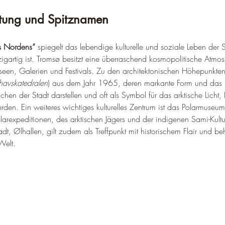
utung und Spitznamen
s Nordens“
 spiegelt das lebendige kulturelle und soziale Leben der S
nzigartig ist. Tromsø besitzt eine überraschend kosmopolitische Atmo
en, Galerien und Festivals. Zu den architektonischen Höhepunkten 
shavskatedralen
) aus dem Jahr 1965, deren markante Form und das r
en der Stadt darstellen und oft als Symbol für das arktische Licht, 
werden. Ein weiteres wichtiges kulturelles Zentrum ist das Polarmuseu
larexpeditionen, des arktischen Jägers und der indigenen Sami-Kultu
adt, Ølhallen, gilt zudem als Treffpunkt mit historischem Flair und be
Welt.