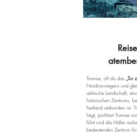
Reise
atember
Tromsø, oft als das 
„Tor z
Nordnorwegens und gleich
arktische Landschaft, etw
historischen Zentrums, b
Festland verbunden ist. 
liegt, profitiert Tromsø
führt und die Häfen eisfr
bedeutenden Zentrum für 