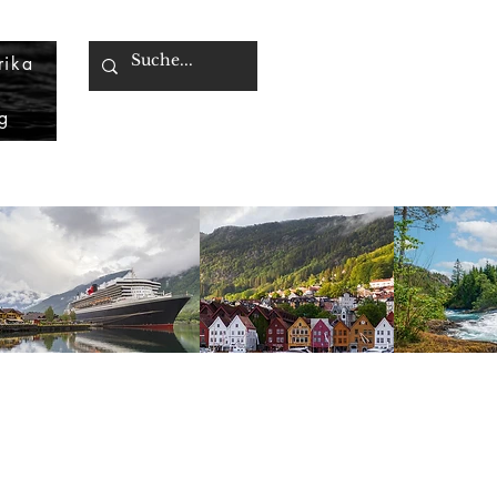
rika
g