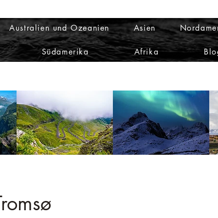
Australien und Ozeanien
Asien
Nordame
Südamerika
Afrika
Blo
Tromsø