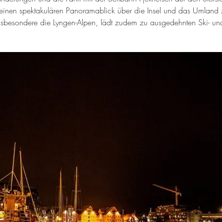
einen spektakulären Panoramablick über die Insel und das Umland 
nsbesondere die Lyngen-Alpen, lädt zudem zu ausgedehnten Ski- u