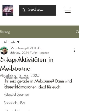
Beitrag
All Posts
Wandervogel123 Florian
All Posts
8. Nov. 2024
7 Min. Lesezeit
5 Top Aktivitäten in
Reiseziele Tschechien
Melbourne
Reiseziel Malta
Aktualisiert:
18. Feb. 2025
Reiseziele Hessen
Ihr seid gerade in Melbourne? Dann sind 
Reiseziele Rumänien
diese Informationen ideal für euch!
Reiseziel Spanien
Reiseziele USA