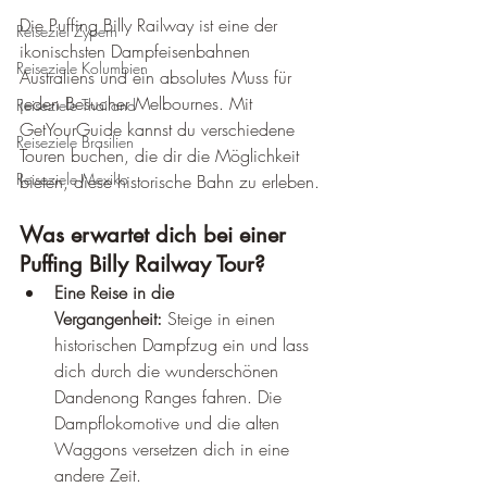
Die Puffing Billy Railway ist eine der 
Reiseziel Zypern
ikonischsten Dampfeisenbahnen 
Reiseziele Kolumbien
Australiens und ein absolutes Muss für 
jeden Besucher Melbournes. Mit 
Reiseziele Thailand
GetYourGuide kannst du verschiedene 
Reiseziele Brasilien
Touren buchen, die dir die Möglichkeit 
Reiseziele Mexiko
bieten, diese historische Bahn zu erleben.
Was erwartet dich bei einer 
Puffing Billy Railway Tour?
Eine Reise in die 
Vergangenheit:
 Steige in einen 
historischen Dampfzug ein und lass 
dich durch die wunderschönen 
Dandenong Ranges fahren. Die 
Dampflokomotive und die alten 
Waggons versetzen dich in eine 
andere Zeit.