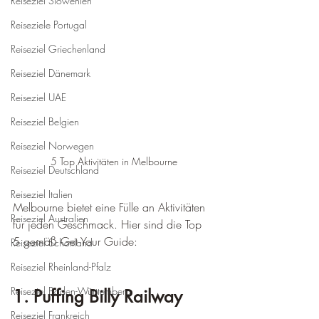
Reiseziel Slowenien
Reiseziele Portugal
Reiseziel Griechenland
Reiseziel Dänemark
Reiseziel UAE
Reiseziel Belgien
Reiseziel Norwegen
5 Top Aktivitäten in Melbourne
Reiseziel Deutschland
Reiseziel Italien
Melbourne bietet eine Fülle an Aktivitäten 
Reiseziel Australien
für jeden Geschmack. Hier sind die Top 
5 gemäß Get Your Guide:
Reiseziel Schottland
Reiseziel Rheinland-Pfalz
Reiseziel Baden-Württemberg
1. Puffing Billy Railway
Reiseziel Frankreich