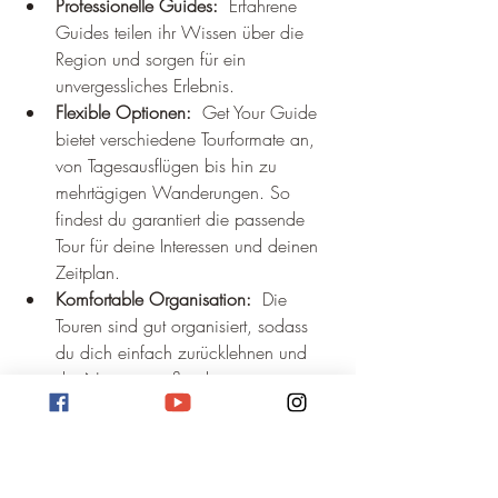
Professionelle Guides:
  Erfahrene 
Guides teilen ihr Wissen über die 
Region und sorgen für ein 
unvergessliches Erlebnis.
Flexible Optionen:
  Get Your Guide 
bietet verschiedene Tourformate an, 
von Tagesausflügen bis hin zu 
mehrtägigen Wanderungen. So 
findest du garantiert die passende 
Tour für deine Interessen und deinen 
Zeitplan.
Komfortable Organisation:
  Die 
Touren sind gut organisiert, sodass 
du dich einfach zurücklehnen und 
die Natur genießen kannst.
Was du beachten solltest:
Beste Reisezeit:
  Die beste Zeit für 
einen Besuch ist der Frühling 