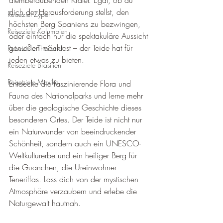
atemberaubenden Krater. Egal, ob du 
dich der Herausforderung stellst, den 
Reiseziel Zypern
höchsten Berg Spaniens zu bezwingen, 
Reiseziele Kolumbien
oder einfach nur die spektakuläre Aussicht 
genießen möchtest – der Teide hat für 
Reiseziele Thailand
jeden etwas zu bieten.
Reiseziele Brasilien
Reiseziele Mexiko
Entdecke die faszinierende Flora und 
Fauna des Nationalparks und lerne mehr 
über die geologische Geschichte dieses 
besonderen Ortes. Der Teide ist nicht nur 
ein Naturwunder von beeindruckender 
Schönheit, sondern auch ein UNESCO-
Weltkulturerbe und ein heiliger Berg für 
die Guanchen, die Ureinwohner 
Teneriffas. Lass dich von der mystischen 
Atmosphäre verzaubern und erlebe die 
Naturgewalt hautnah.