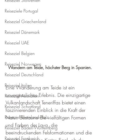
Reiseziel Slowenien
Reiseziele Portugal
Reiseziel Griechenland
Reiseziel Dänemark
Reiseziel UAE
Reiseziel Belgien
Reiseziel Norwegen
Wandern am Teide, höchster Berg in Spanien.
Reiseziel Deutschland
Reiseziel Italien
Eine Wanderung am Teide ist ein 
unvergessliches Erlebnis. Die einzigartige 
Reiseziel Australien
Vulkanlandschaft Teneriffas bietet einen 
Reiseziel Schottland
faszinierenden Einblick in die Kraft der 
Reiseziel Rheinland-Pfalz
Natur. Bestaune die vielfältigen Formen 
und Farben der Lava, die 
Reiseziel Baden-Württemberg
beeindruckenden Felsformationen und die 
Reiseziel Frankreich