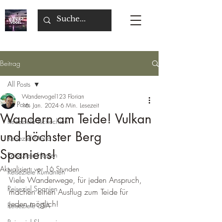
Beitrag
All Posts
Wandervogel123 Florian
All Posts
16. Jan. 2024
6 Min. Lesezeit
Wandern am Teide! Vulkan
Reiseziele Tschechien
und höchster Berg
Reiseziel Malta
Spaniens!
Reiseziele Hessen
Aktualisiert:
vor 16 Stunden
Reiseziele Rumänien
Viele Wanderwege, für jeden Anspruch, 
Reiseziel Spanien
machen einen Ausflug zum Teide für 
jeden möglich!
Reiseziele USA