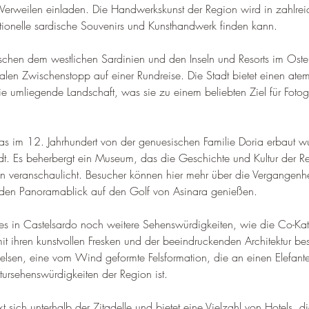
Verweilen einladen. 
Die Handwerkskunst der Region wird in zahlre
ionelle sardische Souvenirs und Kunsthandwerk finden kann
.
ischen dem westlichen Sardinien und den Inseln und Resorts im Ost
alen Zwischenstopp auf einer Rundreise. 
Die Stadt bietet einen at
e umliegende Landschaft, was sie zu einem beliebten Ziel für Fotog
as im 12. Jahrhundert von der genuesischen Familie Doria erbaut wu
adt. Es beherbergt ein Museum, das die Geschichte und Kultur der R
n veranschaulicht. 
Besucher können hier mehr über die Vergangenhe
g den Panoramablick auf den Golf von Asinara genießen
.
s in Castelsardo noch weitere Sehenswürdigkeiten, wie die Co-Kat
t ihren kunstvollen Fresken und der beeindruckenden Architektur best
nfelsen, eine vom Wind geformte Felsformation, die an einen Elefante
ursehenswürdigkeiten der Region ist
.
t sich unterhalb der Zitadelle und bietet eine Vielzahl von Hotels, di