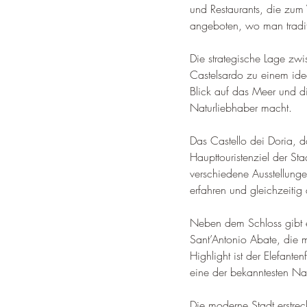
und Restaurants, die zum 
angeboten, wo man tradit
Die strategische Lage zw
Castelsardo zu einem ide
Blick auf das Meer und di
Naturliebhaber macht
.
Das Castello dei Doria, d
Haupttouristenziel der St
verschiedene Ausstellunge
erfahren und gleichzeiti
Neben dem Schloss gibt e
Sant’Antonio Abate, die mi
Highlight ist der Elefante
eine der bekanntesten Nat
Die moderne Stadt erstreck