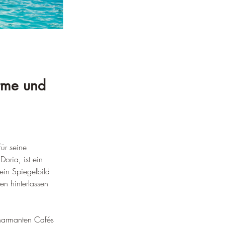
rme und 
ür seine 
oria, ist ein 
ein Spiegelbild 
en hinterlassen 
charmanten Cafés 