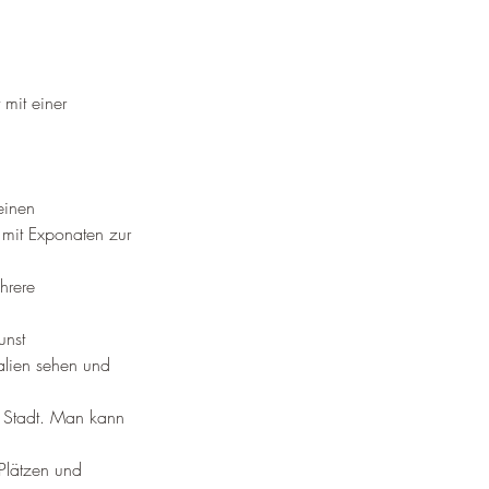
mit einer 
einen 
mit Exponaten zur 
hrere 
unst 
alien sehen und 
r Stadt. Man kann 
 Plätzen und 