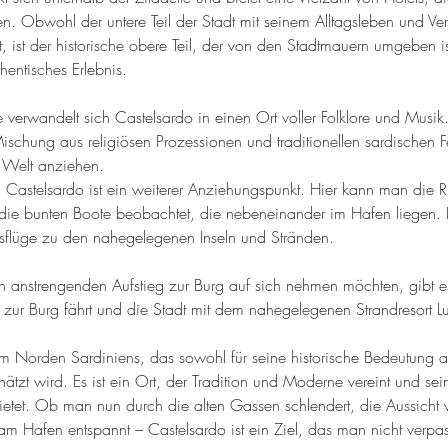
–
n. 
Obwohl der untere Teil der Stadt mit seinem Alltagsleben und Ver
 ist der historische obere Teil, der von den Stadtmauern umgeben ist,
thentisches Erlebnis
.
erwandelt sich Castelsardo in einen Ort voller Folklore und Musik.
Mischung aus religiösen Prozessionen und traditionellen sardischen F
 Welt anziehen
.
n Castelsardo ist ein weiterer Anziehungspunkt. Hier kann man die
ie bunten Boote beobachtet, die nebeneinander im Hafen liegen. 
sflüge zu den nahegelegenen Inseln und Stränden
.
en anstrengenden Aufstieg zur Burg auf sich nehmen möchten, gibt e
 zur Burg fährt und die Stadt mit dem nahegelegenen Strandresort L
 im Norden Sardiniens, das sowohl für seine historische Bedeutung al
hätzt wird. Es ist ein Ort, der Tradition und Moderne vereint und se
bietet. Ob man nun durch die alten Gassen schlendert, die Aussicht 
am Hafen entspannt – Castelsardo ist ein Ziel, das man nicht verpass