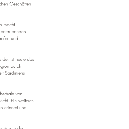
ichen Geschäften 
en macht 
emberaubenden 
rafen und 
rde, ist heute das 
egion durch 
it Sardiniens 
hedrale von 
icht. 
Ein weiteres 
n erinnert und 
e sich in der 