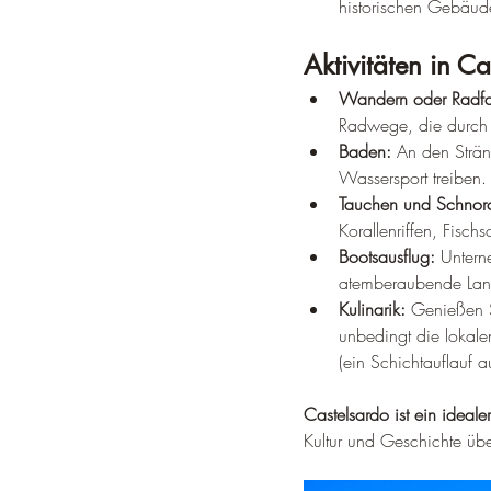
historischen Gebäude
Aktivitäten in Ca
Wandern oder Radfa
Radwege, die durch 
Baden:
 An den Strä
Wassersport treiben.
Tauchen und Schnorc
Korallenriffen, Fisc
Bootsausflug:
 Untern
atemberaubende Lan
Kulinarik:
 Genießen S
unbedingt die lokale
(ein Schichtauflauf 
Castelsardo ist ein ideale
Kultur und Geschichte übe