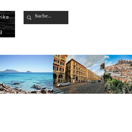
rika
g