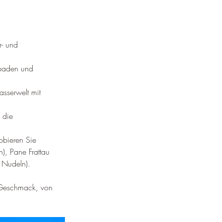
- und 
baden und 
sserwelt mit 
 die 
obieren Sie 
), Pane Frattau 
 Nudeln).
n Geschmack, von 