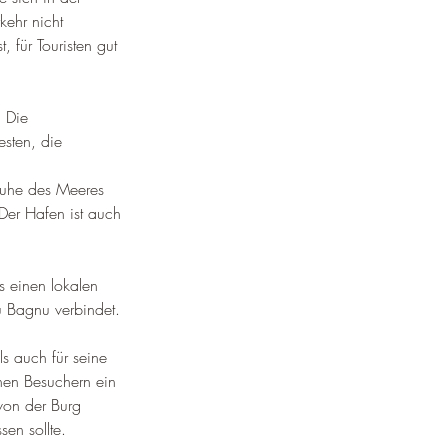
¡
kehr nicht 
 für Touristen gut 
 
Die 
esten, die 
 Ruhe des Meeres 
Der Hafen ist auch 
s einen lokalen 
u Bagnu verbindet
.
s auch für seine 
inen Besuchern ein 
von der Burg 
en sollte.