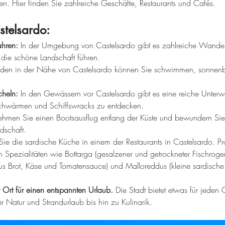
n. Hier finden Sie zahlreiche Geschäfte, Restaurants und Cafés.
stelsardo:
hren:
 In der Umgebung von Castelsardo gibt es zahlreiche Wander
die schöne Landschaft führen.
nden in der Nähe von Castelsardo können Sie schwimmen, sonnen
heln:
 In den Gewässern vor Castelsardo gibt es eine reiche Unterwa
hschwärmen und Schiffswracks zu entdecken.
ehmen Sie einen Bootsausflug entlang der Küste und bewundern Sie
dschaft.
ie die sardische Küche in einem der Restaurants in Castelsardo. Pr
n Spezialitäten wie Bottarga (gesalzener und getrockneter Fischrogen
aus Brot, Käse und Tomatensauce) und Malloreddus (kleine sardische
r Ort für einen entspannten Urlaub.
 Die Stadt bietet etwas für jede
r Natur und Strandurlaub bis hin zu Kulinarik.