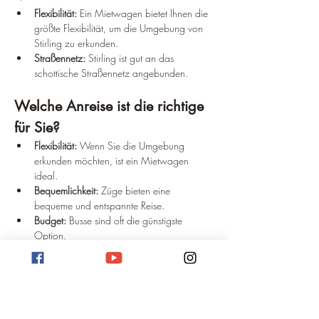
Flexibilität:
 Ein Mietwagen bietet Ihnen die 
größte Flexibilität, um die Umgebung von 
Stirling zu erkunden.
Straßennetz:
 Stirling ist gut an das 
schottische Straßennetz angebunden.
Welche Anreise ist die richtige 
für Sie?
Flexibilität:
 Wenn Sie die Umgebung 
erkunden möchten, ist ein Mietwagen 
ideal.
Bequemlichkeit:
 Züge bieten eine 
bequeme und entspannte Reise.
Budget:
 Busse sind oft die günstigste 
Option.
Tipps für die Anreise
Buchen Sie im Voraus:
 Besonders in der 
Hochsaison sollten Sie Ihre Flüge, Züge 
und Unterkünfte im Voraus buchen.