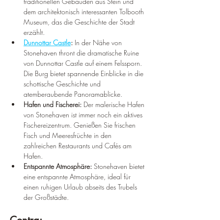
¡
traditionellen Gebäuden aus Stein und 
dem architektonisch interessanten Tolbooth 
Museum, das die Geschichte der Stadt 
erzählt.
Dunnottar Castle
: 
In der Nähe von 
Stonehaven thront die dramatische Ruine 
von Dunnottar Castle auf einem Felssporn. 
Die Burg bietet spannende Einblicke in die 
schottische Geschichte und 
atemberaubende Panoramablicke.
Hafen und Fischerei:
 Der malerische Hafen 
von Stonehaven ist immer noch ein aktives 
Fischereizentrum. Genießen Sie frischen 
Fisch und Meeresfrüchte in den 
zahlreichen Restaurants und Cafés am 
Hafen.
Entspannte Atmosphäre:
 Stonehaven bietet 
eine entspannte Atmosphäre, ideal für 
einen ruhigen Urlaub abseits des Trubels 
der Großstädte.
Contra: