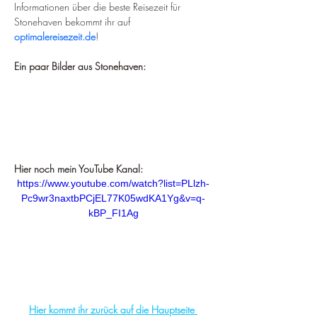
Informationen über die beste Reisezeit für 
Stonehaven bekommt ihr auf 
optimalereisezeit.de
!
Ein paar Bilder aus Stonehaven:
Hier noch mein YouTube Kanal:
https://www.youtube.com/watch?list=PLlzh-
Pc9wr3naxtbPCjEL77K05wdKA1Yg&v=q-
kBP_FI1Ag
Hier kommt ihr zurück auf die Hauptseite 