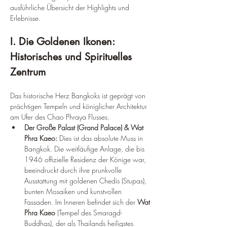
ausführliche Übersicht der Highlights und 
Erlebnisse.
I. Die Goldenen Ikonen: 
Historisches und Spirituelles 
Zentrum
Das historische Herz Bangkoks ist geprägt von 
prächtigen Tempeln und königlicher Architektur 
am Ufer des Chao Phraya Flusses.
Der Große Palast (Grand Palace) & Wat 
Phra Kaeo:
 Dies ist das absolute Muss in 
Bangkok. Die weitläufige Anlage, die bis 
1946 offizielle Residenz der Könige war, 
beeindruckt durch ihre prunkvolle 
Ausstattung mit goldenen Chedis (Stupas), 
bunten Mosaiken und kunstvollen 
Fassaden. Im Inneren befindet sich der 
Wat 
Phra Kaeo
 (Tempel des Smaragd-
Buddhas), der als Thailands heiligstes 