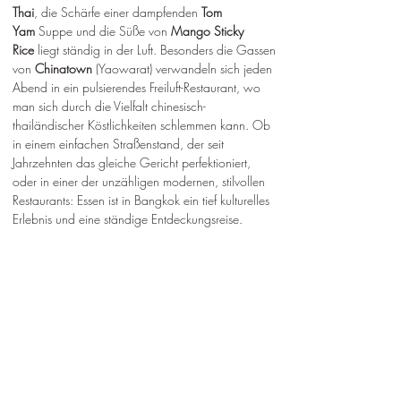
¡
Thai
, die Schärfe einer dampfenden 
Tom 
Yam
 Suppe und die Süße von 
Mango Sticky 
Rice
 liegt ständig in der Luft. Besonders die Gassen 
von 
Chinatown
 (Yaowarat) verwandeln sich jeden 
Abend in ein pulsierendes Freiluft-Restaurant, wo 
man sich durch die Vielfalt chinesisch-
thailändischer Köstlichkeiten schlemmen kann. Ob 
in einem einfachen Straßenstand, der seit 
Jahrzehnten das gleiche Gericht perfektioniert, 
oder in einer der unzähligen modernen, stilvollen 
Restaurants: Essen ist in Bangkok ein tief kulturelles 
Erlebnis und eine ständige Entdeckungsreise.