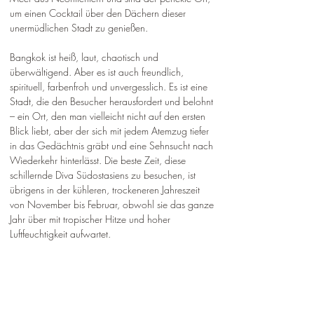
um einen Cocktail über den Dächern dieser 
unermüdlichen Stadt zu genießen.
Bangkok ist heiß, laut, chaotisch und 
überwältigend. Aber es ist auch freundlich, 
spirituell, farbenfroh und unvergesslich. Es ist eine 
Stadt, die den Besucher herausfordert und belohnt 
– ein Ort, den man vielleicht nicht auf den ersten 
Blick liebt, aber der sich mit jedem Atemzug tiefer 
in das Gedächtnis gräbt und eine Sehnsucht nach 
Wiederkehr hinterlässt. Die beste Zeit, diese 
schillernde Diva Südostasiens zu besuchen, ist 
übrigens in der kühleren, trockeneren Jahreszeit 
von November bis Februar, obwohl sie das ganze 
Jahr über mit tropischer Hitze und hoher 
Luftfeuchtigkeit aufwartet.