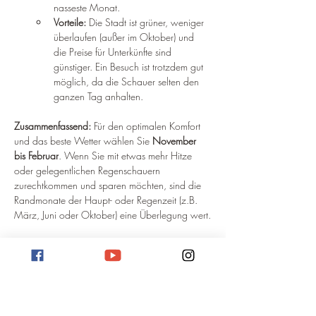
nasseste Monat.
Vorteile:
 Die Stadt ist grüner, weniger 
überlaufen (außer im Oktober) und 
die Preise für Unterkünfte sind 
günstiger. Ein Besuch ist trotzdem gut 
möglich, da die Schauer selten den 
ganzen Tag anhalten.
Zusammenfassend:
 Für den optimalen Komfort 
und das beste Wetter wählen Sie 
November 
bis Februar
. Wenn Sie mit etwas mehr Hitze 
oder gelegentlichen Regenschauern 
zurechtkommen und sparen möchten, sind die 
Randmonate der Haupt- oder Regenzeit (z.B. 
März, Juni oder Oktober) eine Überlegung wert.
Weitere Informationen findet ihr auf 
optimalereisezeit.de
!