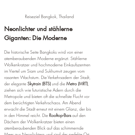
Reiseziel Bangkok, Thailand
Neonlichter und stählerne 
Giganten: Die Moderne
Die historische Seite Bangkoks wird von einer 
atemberaubenden Moderne ergänzt. Stählerne 
Wolkenkratzer und hochmoderne Einkaufszentren 
im Viertel um Siam und Sukhumvit zeugen vom 
rasanten Wachstum. Die Verkehrsadern der Stadt, 
der elegante 
Skytrain (BTS)
 und die 
Metro (MRT)
, 
ziehen sich wie futuristische Adern durch die 
Metropole und bieten oft die schnellste Flucht vor 
dem berüchtigten Verkehrschaos. Am Abend 
erwacht die Stadt erneut mit einem Glanz, der bis 
in den Himmel reicht. Die 
Rooftop-Bars
 auf den 
Dächern der Wolkenkratzer bieten einen 
atemberaubenden Blick auf das schimmernde 
Meer aus Neonlichtern und sind der perfekte Ort, 