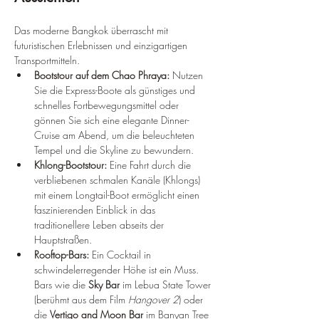
Das moderne Bangkok überrascht mit 
futuristischen Erlebnissen und einzigartigen 
Transportmitteln.
Bootstour auf dem Chao Phraya:
 Nutzen 
Sie die Express-Boote als günstiges und 
schnelles Fortbewegungsmittel oder 
gönnen Sie sich eine elegante Dinner-
Cruise am Abend, um die beleuchteten 
Tempel und die Skyline zu bewundern.
Khlong-Bootstour:
 Eine Fahrt durch die 
verbliebenen schmalen Kanäle (Khlongs) 
mit einem Longtail-Boot ermöglicht einen 
faszinierenden Einblick in das 
traditionellere Leben abseits der 
Hauptstraßen.
Rooftop-Bars:
 Ein Cocktail in 
schwindelerregender Höhe ist ein Muss. 
Bars wie die 
Sky Bar
 im Lebua State Tower 
(berühmt aus dem Film 
Hangover 2
) oder 
die 
Vertigo and Moon Bar
 im Banyan Tree 