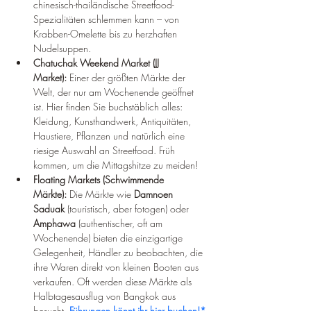
chinesisch-thailändische Streetfood-
Spezialitäten schlemmen kann – von 
Krabben-Omelette bis zu herzhaften 
Nudelsuppen.
Chatuchak Weekend Market (JJ 
Market):
 Einer der größten Märkte der 
Welt, der nur am Wochenende geöffnet 
ist. Hier finden Sie buchstäblich alles: 
Kleidung, Kunsthandwerk, Antiquitäten, 
Haustiere, Pflanzen und natürlich eine 
riesige Auswahl an Streetfood. Früh 
kommen, um die Mittagshitze zu meiden!
Floating Markets (Schwimmende 
Märkte):
 Die Märkte wie 
Damnoen 
Saduak
 (touristisch, aber fotogen) oder 
Amphawa
 (authentischer, oft am 
Wochenende) bieten die einzigartige 
Gelegenheit, Händler zu beobachten, die 
ihre Waren direkt von kleinen Booten aus 
verkaufen. Oft werden diese Märkte als 
Halbtagesausflug von Bangkok aus 
besucht. 
Führungen könnt ihr hier buchen!*