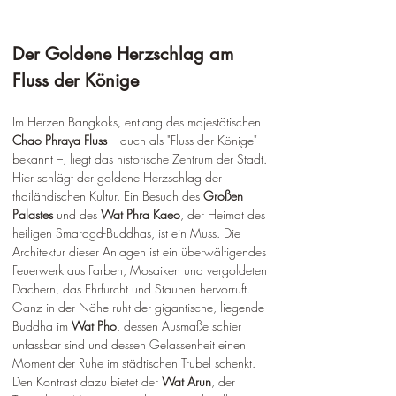
Der Goldene Herzschlag am 
Fluss der Könige
Im Herzen Bangkoks, entlang des majestätischen 
Chao Phraya Fluss
 – auch als "Fluss der Könige" 
bekannt –, liegt das historische Zentrum der Stadt. 
Hier schlägt der goldene Herzschlag der 
thailändischen Kultur. Ein Besuch des 
Großen 
Palastes
 und des 
Wat Phra Kaeo
, der Heimat des 
heiligen Smaragd-Buddhas, ist ein Muss. Die 
Architektur dieser Anlagen ist ein überwältigendes 
Feuerwerk aus Farben, Mosaiken und vergoldeten 
Dächern, das Ehrfurcht und Staunen hervorruft. 
Ganz in der Nähe ruht der gigantische, liegende 
Buddha im 
Wat Pho
, dessen Ausmaße schier 
unfassbar sind und dessen Gelassenheit einen 
Moment der Ruhe im städtischen Trubel schenkt. 
Den Kontrast dazu bietet der 
Wat Arun
, der 