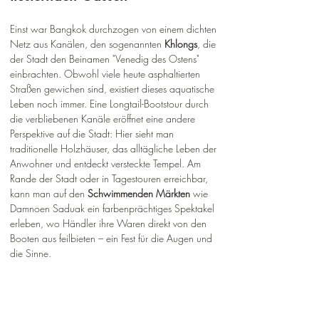
Einst war Bangkok durchzogen von einem dichten 
Netz aus Kanälen, den sogenannten 
Khlongs
, die 
der Stadt den Beinamen "Venedig des Ostens" 
einbrachten. Obwohl viele heute asphaltierten 
Straßen gewichen sind, existiert dieses aquatische 
Leben noch immer. Eine Longtail-Bootstour durch 
die verbliebenen Kanäle eröffnet eine andere 
Perspektive auf die Stadt: Hier sieht man 
traditionelle Holzhäuser, das alltägliche Leben der 
Anwohner und entdeckt versteckte Tempel. Am 
Rande der Stadt oder in Tagestouren erreichbar, 
kann man auf den 
Schwimmenden Märkten
 wie 
Damnoen Saduak ein farbenprächtiges Spektakel 
erleben, wo Händler ihre Waren direkt von den 
Booten aus feilbieten – ein Fest für die Augen und 
die Sinne.