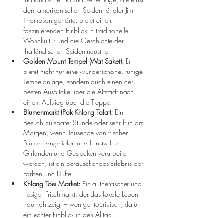
dem amerikanischen Seidenhändler Jim 
Thompson gehörte, bietet einen 
faszinierenden Einblick in traditionelle 
Wohnkultur und die Geschichte der 
thailändischen Seidenindustrie.
Golden Mount Tempel (Wat Saket):
 Er 
bietet nicht nur eine wunderschöne, ruhige 
Tempelanlage, sondern auch einen der 
besten Ausblicke über die Altstadt nach 
einem Aufstieg über die Treppe.
Blumenmarkt (Pak Khlong Talat):
 Ein 
Besuch zu später Stunde oder sehr früh am 
Morgen, wenn Tausende von frischen 
Blumen angeliefert und kunstvoll zu 
Girlanden und Gestecken verarbeitet 
werden, ist ein berauschendes Erlebnis der 
Farben und Düfte.
Khlong Toei Market:
 Ein authentischer und 
riesiger Frischmarkt, der das lokale Leben 
hautnah zeigt – weniger touristisch, dafür 
ein echter Einblick in den Alltag.