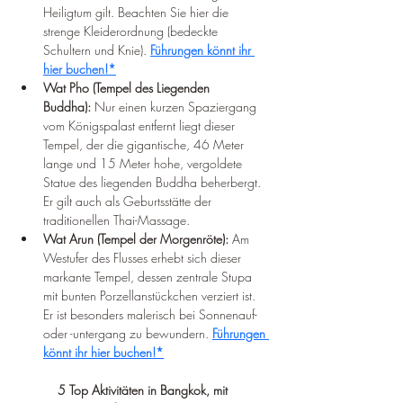
Heiligtum gilt. Beachten Sie hier die 
strenge Kleiderordnung (bedeckte 
Schultern und Knie). 
Führungen könnt ihr 
hier buchen!*
Wat Pho (Tempel des Liegenden 
Buddha):
 Nur einen kurzen Spaziergang 
vom Königspalast entfernt liegt dieser 
Tempel, der die gigantische, 46 Meter 
lange und 15 Meter hohe, vergoldete 
Statue des liegenden Buddha beherbergt. 
Er gilt auch als Geburtsstätte der 
traditionellen Thai-Massage. 
Wat Arun (Tempel der Morgenröte):
 Am 
Westufer des Flusses erhebt sich dieser 
markante Tempel, dessen zentrale Stupa 
mit bunten Porzellanstückchen verziert ist. 
Er ist besonders malerisch bei Sonnenauf- 
oder -untergang zu bewundern. 
Führungen 
könnt ihr hier buchen!*
5 Top Aktivitäten in Bangkok, mit 