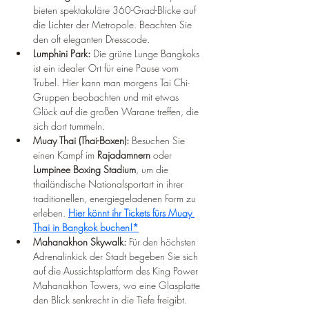
bieten spektakuläre 360-Grad-Blicke auf 
die Lichter der Metropole. Beachten Sie 
den oft eleganten Dresscode.
Lumphini Park:
 Die grüne Lunge Bangkoks 
ist ein idealer Ort für eine Pause vom 
Trubel. Hier kann man morgens Tai Chi-
Gruppen beobachten und mit etwas 
Glück auf die großen Warane treffen, die 
sich dort tummeln.
Muay Thai (Thai-Boxen):
 Besuchen Sie 
einen Kampf im 
Rajadamnern
 oder 
Lumpinee Boxing Stadium
, um die 
thailändische Nationalsportart in ihrer 
traditionellen, energiegeladenen Form zu 
erleben. 
Hier könnt ihr Tickets fürs Muay 
Thai in Bangkok buchen!*
Mahanakhon Skywalk:
 Für den höchsten 
Adrenalinkick der Stadt begeben Sie sich 
auf die Aussichtsplattform des King Power 
Mahanakhon Towers, wo eine Glasplatte 
den Blick senkrecht in die Tiefe freigibt.