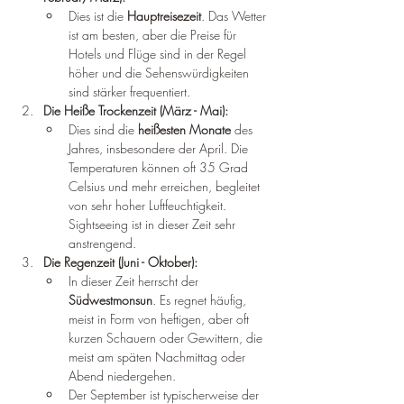
Dies ist die 
Hauptreisezeit
. Das Wetter 
ist am besten, aber die Preise für 
Hotels und Flüge sind in der Regel 
höher und die Sehenswürdigkeiten 
sind stärker frequentiert.
Die Heiße Trockenzeit (März - Mai):
Dies sind die 
heißesten Monate
 des 
Jahres, insbesondere der April. Die 
Temperaturen können oft 35 Grad 
Celsius und mehr erreichen, begleitet 
von sehr hoher Luftfeuchtigkeit. 
Sightseeing ist in dieser Zeit sehr 
anstrengend.
Die Regenzeit (Juni - Oktober):
In dieser Zeit herrscht der 
Südwestmonsun
. Es regnet häufig, 
meist in Form von heftigen, aber oft 
kurzen Schauern oder Gewittern, die 
meist am späten Nachmittag oder 
Abend niedergehen.
Der September ist typischerweise der 