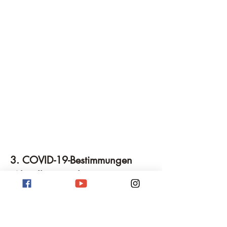
3. COVID-19-Bestimmungen 
(Aktueller Stand)
Der Thailand Pass wurde abgeschafft.
Es gibt 
keine COVID-19-bedingten 
Einreisebeschränkungen
 mehr (Stand 