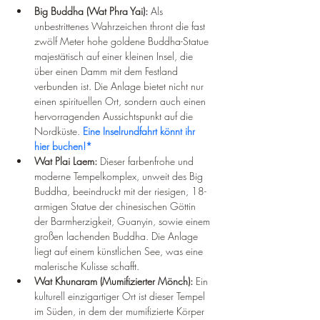
Big Buddha (Wat Phra Yai):
 Als 
unbestrittenes Wahrzeichen thront die fast 
zwölf Meter hohe goldene Buddha-Statue 
majestätisch auf einer kleinen Insel, die 
über einen Damm mit dem Festland 
verbunden ist. Die Anlage bietet nicht nur 
einen spirituellen Ort, sondern auch einen 
hervorragenden Aussichtspunkt auf die 
Nordküste. 
Eine Inselrundfahrt könnt ihr 
hier buchen!*
Wat Plai Laem:
 Dieser farbenfrohe und 
moderne Tempelkomplex, unweit des Big 
Buddha, beeindruckt mit der riesigen, 18-
armigen Statue der chinesischen Göttin 
der Barmherzigkeit, Guanyin, sowie einem 
großen lachenden Buddha. Die Anlage 
liegt auf einem künstlichen See, was eine 
malerische Kulisse schafft.
Wat Khunaram (Mumifizierter Mönch):
 Ein 
kulturell einzigartiger Ort ist dieser Tempel 
im Süden, in dem der mumifizierte Körper 