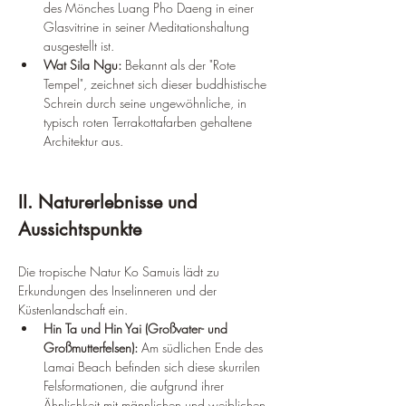
des Mönches Luang Pho Daeng in einer 
Glasvitrine in seiner Meditationshaltung 
ausgestellt ist.
Wat Sila Ngu:
 Bekannt als der "Rote 
Tempel", zeichnet sich dieser buddhistische 
Schrein durch seine ungewöhnliche, in 
typisch roten Terrakottafarben gehaltene 
Architektur aus.
II. Naturerlebnisse und 
Aussichtspunkte
Die tropische Natur Ko Samuis lädt zu 
Erkundungen des Inselinneren und der 
Küstenlandschaft ein.
Hin Ta und Hin Yai (Großvater- und 
Großmutterfelsen):
 Am südlichen Ende des 
Lamai Beach befinden sich diese skurrilen 
Felsformationen, die aufgrund ihrer 
Ähnlichkeit mit männlichen und weiblichen 