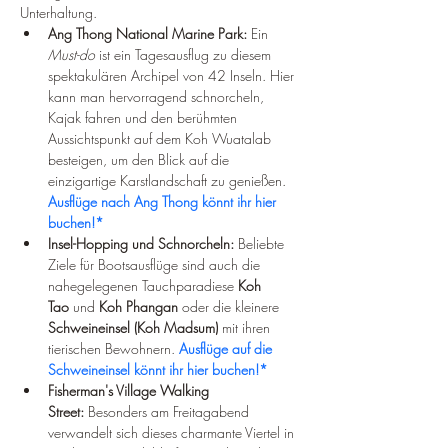
Unterhaltung.
Ang Thong National Marine Park:
 Ein 
Must-do
 ist ein Tagesausflug zu diesem 
spektakulären Archipel von 42 Inseln. Hier 
kann man hervorragend schnorcheln, 
Kajak fahren und den berühmten 
Aussichtspunkt auf dem Koh Wuatalab 
besteigen, um den Blick auf die 
einzigartige Karstlandschaft zu genießen. 
Ausflüge nach Ang Thong könnt ihr hier 
buchen!*
Insel-Hopping und Schnorcheln:
 Beliebte 
Ziele für Bootsausflüge sind auch die 
nahegelegenen Tauchparadiese 
Koh 
Tao
 und 
Koh Phangan
 oder die kleinere 
Schweineinsel (Koh Madsum)
 mit ihren 
tierischen Bewohnern. 
Ausflüge auf die 
Schweineinsel könnt ihr hier buchen!
*
Fisherman's Village Walking 
Street:
 Besonders am Freitagabend 
verwandelt sich dieses charmante Viertel in 