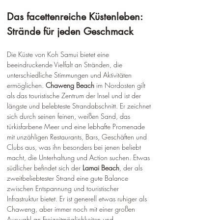
Das facettenreiche Küstenleben: 
Strände für jeden Geschmack
Die Küste von Koh Samui bietet eine 
beeindruckende Vielfalt an Stränden, die 
unterschiedliche Stimmungen und Aktivitäten 
ermöglichen. 
Chaweng Beach
 im Nordosten gilt 
als das touristische Zentrum der Insel und ist der 
längste und belebteste Strandabschnitt. Er zeichnet 
sich durch seinen feinen, weißen Sand, das 
türkisfarbene Meer und eine lebhafte Promenade 
mit unzähligen Restaurants, Bars, Geschäften und 
Clubs aus, was ihn besonders bei jenen beliebt 
macht, die Unterhaltung und Action suchen. Etwas 
südlicher befindet sich der 
Lamai Beach
, der als 
zweitbeliebtester Strand eine gute Balance 
zwischen Entspannung und touristischer 
Infrastruktur bietet. Er ist generell etwas ruhiger als 
Chaweng, aber immer noch mit einer großen 
Auswahl an Freizeitmöglichkeiten und 