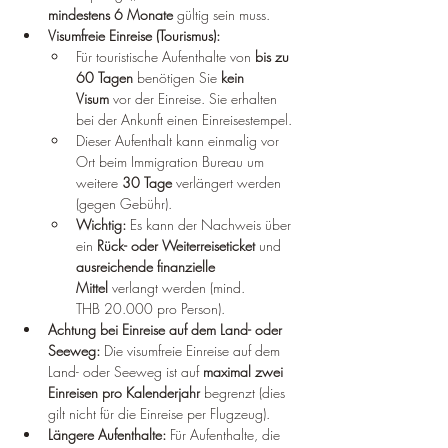
mindestens 6 Monate
 gültig sein muss.
Visumfreie Einreise (Tourismus):
Für touristische Aufenthalte von 
bis zu 
60 Tagen
 benötigen Sie 
kein 
Visum
 vor der Einreise. Sie erhalten 
bei der Ankunft einen Einreisestempel.
Dieser Aufenthalt kann einmalig vor 
Ort beim Immigration Bureau um 
weitere 
30 Tage
 verlängert werden 
(gegen Gebühr).
Wichtig:
 Es kann der Nachweis über 
ein 
Rück- oder Weiterreiseticket
 und 
ausreichende finanzielle 
Mittel
 verlangt werden (mind. 
THB 20.000 pro Person).
Achtung bei Einreise auf dem Land- oder 
Seeweg:
 Die visumfreie Einreise auf dem 
Land- oder Seeweg ist auf 
maximal zwei 
Einreisen pro Kalenderjahr
 begrenzt (dies 
gilt nicht für die Einreise per Flugzeug).
Längere Aufenthalte:
 Für Aufenthalte, die 