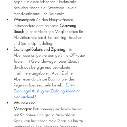
Bophut in einen lebhaften Nachtmarkt. 
Besucher finden hier Streetfood, lokale 
Handwerkskunst und Souvenirs.
Wassersport:
 An den Hauptstränden, 
insbesondere dem belebten 
Chaweng 
Beach
, gibt es vielfältige Möglichkeiten für 
Aktivitäten wie Jetski, Parasailing, Tauchen 
und Stand-Up Paddling.
Dschungel-Safaris und Ziplining:
 Für 
Abenteuerlustige werden geführte Off-Road-
Touren mit Geländewagen oder Quads 
durch das bergige und bewaldete 
Inselinnere angeboten. Auch Zipline-
Abenteuer durch die Baumwipfel des 
Regenwaldes sind sehr beliebt. 
Euren 
Dschungel Ausflug mit Ziplining könnt ihr 
hier buchen!
*
Wellness und 
Massagen:
 Entspannungssuchende finden 
auf Ko Samui eine große Auswahl an 
Spas, von luxuriösen Hotel-Spas bis hin zu 
traditionellen Thai-Massage-Angeboten 