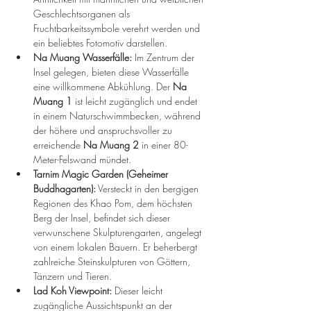
Geschlechtsorganen als 
Fruchtbarkeitssymbole verehrt werden und 
ein beliebtes Fotomotiv darstellen.
Na Muang Wasserfälle:
 Im Zentrum der 
Insel gelegen, bieten diese Wasserfälle 
eine willkommene Abkühlung. Der 
Na 
Muang 1
 ist leicht zugänglich und endet 
in einem Naturschwimmbecken, während 
der höhere und anspruchsvoller zu 
erreichende 
Na Muang 2
 in einer 80-
Meter-Felswand mündet.
Tarnim Magic Garden (Geheimer 
Buddhagarten):
 Versteckt in den bergigen 
Regionen des Khao Pom, dem höchsten 
Berg der Insel, befindet sich dieser 
verwunschene Skulpturengarten, angelegt 
von einem lokalen Bauern. Er beherbergt 
zahlreiche Steinskulpturen von Göttern, 
Tänzern und Tieren.
Lad Koh Viewpoint:
 Dieser leicht 
zugängliche Aussichtspunkt an der 