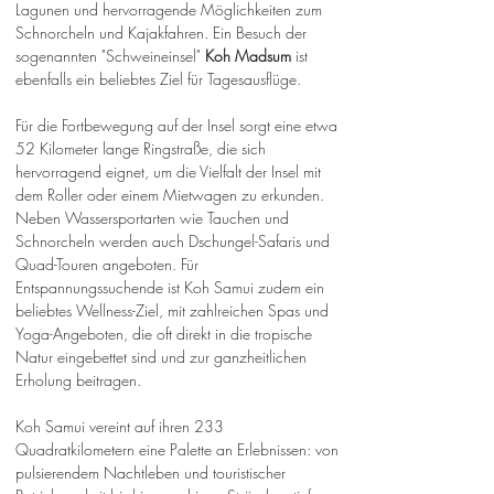
Lagunen und hervorragende Möglichkeiten zum 
Schnorcheln und Kajakfahren. Ein Besuch der 
sogenannten "Schweineinsel" 
Koh Madsum
 ist 
ebenfalls ein beliebtes Ziel für Tagesausflüge.
Für die Fortbewegung auf der Insel sorgt eine etwa 
52 Kilometer lange Ringstraße, die sich 
hervorragend eignet, um die Vielfalt der Insel mit 
dem Roller oder einem Mietwagen zu erkunden. 
Neben Wassersportarten wie Tauchen und 
Schnorcheln werden auch Dschungel-Safaris und 
Quad-Touren angeboten. Für 
Entspannungssuchende ist Koh Samui zudem ein 
beliebtes Wellness-Ziel, mit zahlreichen Spas und 
Yoga-Angeboten, die oft direkt in die tropische 
Natur eingebettet sind und zur ganzheitlichen 
Erholung beitragen.
Koh Samui vereint auf ihren 233 
Quadratkilometern eine Palette an Erlebnissen: von 
pulsierendem Nachtleben und touristischer 