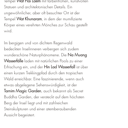
Tempel 
Wat Plai Laem
 mit farbenfrohen, kunstvollen 
Statuen und architektonischen Details. Ein 
ungewöhnlicher, aber oft besuchter Ort ist der 
Tempel 
Wat Khunaram
, in dem der mumifizierte 
Körper eines verehrten Mönches zur Schau gestellt 
wird.
Im bergigen und von dichtem Regenwald 
bedeckten Inselinneren verbergen sich zudem 
wunderschöne Naturphänomene. Die 
Na Muang 
Wasserfälle
 laden mit natürlichen Pools zu einer 
Erfrischung ein, und der 
Hin Lad Wasserfall
 ist über 
einen kurzen Trekkingpfad durch den tropischen 
Wald erreichbar. Eine faszinierende, wenn auch 
etwas abgelegene Sehenswürdigkeit, ist der 
Tarnim Magic Garden
, auch bekannt als Secret 
Buddha Garden, der versteckt auf dem höchsten 
Berg der Insel liegt und mit zahlreichen 
Steinskulpturen und einer atemberaubenden 
Aussicht begeistert.