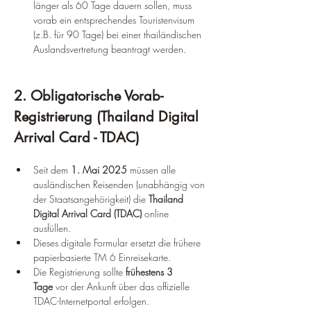
länger als 60 Tage dauern sollen, muss 
vorab ein entsprechendes Touristenvisum 
(z.B. für 90 Tage) bei einer thailändischen 
Auslandsvertretung beantragt werden.
2. Obligatorische Vorab-
Registrierung (Thailand Digital 
Arrival Card - TDAC)
Seit dem 
1. Mai 2025
 müssen alle 
ausländischen Reisenden (unabhängig von 
der Staatsangehörigkeit) die 
Thailand 
Digital Arrival Card (TDAC)
 online 
ausfüllen.
Dieses digitale Formular ersetzt die frühere 
papierbasierte TM 6 Einreisekarte.
Die Registrierung sollte 
frühestens 3 
Tage
 vor der Ankunft über das offizielle 
TDAC-Internetportal erfolgen.