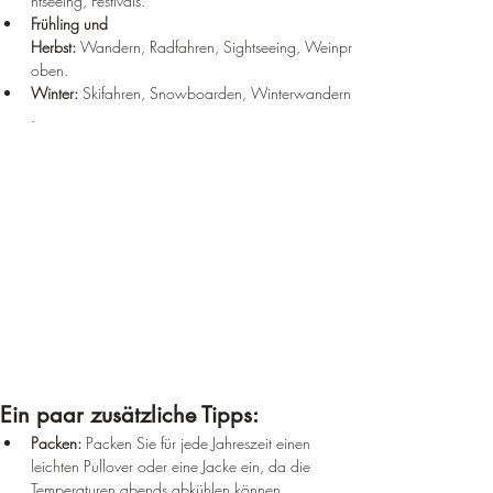
htseeing, Festivals.
Frühling und 
Herbst:
 Wandern, Radfahren, Sightseeing, Weinpr
oben.
Winter:
 Skifahren, Snowboarden, Winterwandern
.
Ein paar zusätzliche Tipps:
Packen:
 Packen Sie für jede Jahreszeit einen 
leichten Pullover oder eine Jacke ein, da die 
Temperaturen abends abkühlen können.