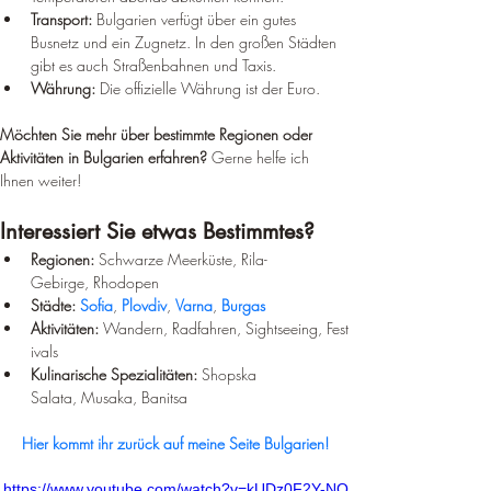
Transport:
 Bulgarien verfügt über ein gutes 
Busnetz und ein Zugnetz. In den großen Städten 
gibt es auch Straßenbahnen und Taxis.
Währung:
 Die offizielle Währung ist der Euro.
Möchten Sie mehr über bestimmte Regionen oder 
Aktivitäten in Bulgarien erfahren?
 Gerne helfe ich 
Ihnen weiter!
Interessiert Sie etwas Bestimmtes?
Regionen:
 Schwarze Meerküste, Rila-
Gebirge, Rhodopen
Städte:
Sofia
, 
Plovdiv
, 
Varna
, 
Burgas
Aktivitäten:
 Wandern, Radfahren, Sightseeing, Fest
ivals
Kulinarische Spezialitäten:
 Shopska 
Salata, Musaka, Banitsa
Hier kommt ihr zurück auf meine Seite Bulgarien!
https://www.youtube.com/watch?v=kUDz0F2Y-NQ