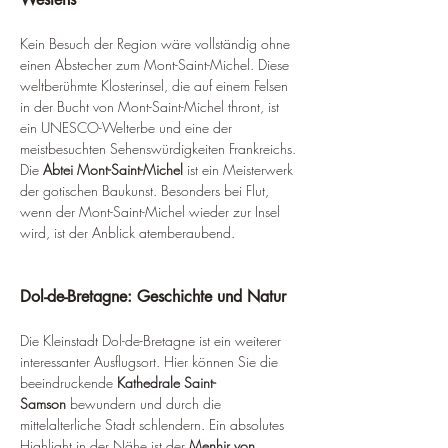
Kein Besuch der Region wäre vollständig ohne 
einen Abstecher zum Mont-Saint-Michel. Diese 
weltberühmte Klosterinsel, die auf einem Felsen 
in der Bucht von Mont-Saint-Michel thront, ist 
ein UNESCO-Welterbe und eine der 
meistbesuchten Sehenswürdigkeiten Frankreichs. 
Die 
Abtei Mont-Saint-Michel
 ist ein Meisterwerk 
der gotischen Baukunst. Besonders bei Flut, 
wenn der Mont-Saint-Michel wieder zur Insel 
wird, ist der Anblick atemberaubend.
Dol-de-Bretagne: Geschichte und Natur
Die Kleinstadt Dol-de-Bretagne ist ein weiterer 
interessanter Ausflugsort. Hier können Sie die 
beeindruckende 
Kathedrale Saint-
Samson
 bewundern und durch die 
mittelalterliche Stadt schlendern. Ein absolutes 
Highlight in der Nähe ist der 
Menhir von 