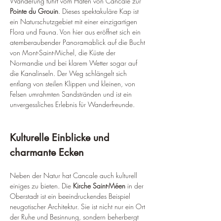
Wanderung führt vom Hafen von Cancale zur 
Pointe du Grouin
. Dieses spektakuläre Kap ist 
ein Naturschutzgebiet mit einer einzigartigen 
Flora und Fauna. Von hier aus eröffnet sich ein 
atemberaubender Panoramablick auf die Bucht 
von Mont-Saint-Michel, die Küste der 
Normandie und bei klarem Wetter sogar auf 
die Kanalinseln. Der Weg schlängelt sich 
entlang von steilen Klippen und kleinen, von 
Felsen umrahmten Sandstränden und ist ein 
unvergessliches Erlebnis für Wanderfreunde.
Kulturelle Einblicke und 
charmante Ecken
Neben der Natur hat Cancale auch kulturell 
einiges zu bieten. Die 
Kirche Saint-Méen
 in der 
Oberstadt ist ein beeindruckendes Beispiel 
neugotischer Architektur. Sie ist nicht nur ein Ort 
der Ruhe und Besinnung, sondern beherbergt 