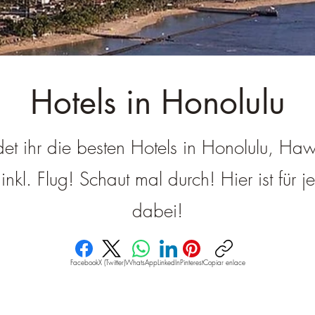
â
Hotels in Honolulu
det ihr die besten Hotels in Honolulu, Haw
nkl. Flug! Schaut mal durch! Hier ist für 
dabei!
Facebook
X (Twitter)
WhatsApp
LinkedIn
Pinterest
Copiar enlace