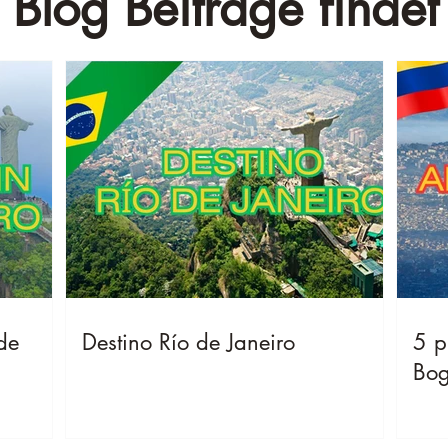
 Blog Beiträge findet 
de
Destino Río de Janeiro
5 p
Bog