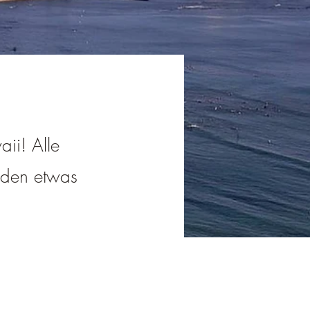
aii! Alle
jeden etwas