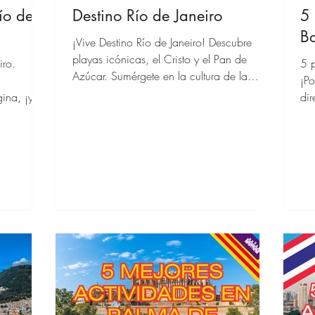
ío de
Destino Río de Janeiro
5 
B
¡Vive Destino Río de Janeiro! Descubre
playas icónicas, el Cristo y el Pan de
iro.
5 p
Azúcar. Sumérgete en la cultura de la
¡Po
samba y su naturaleza impresionante.
gina, ¡y
dir
ar
cua
in