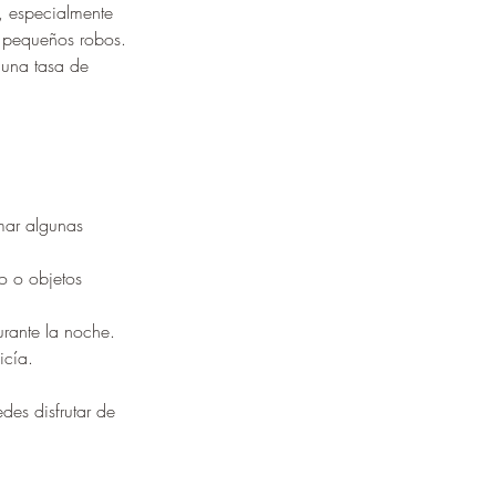
, especialmente 
os pequeños robos.
 una tasa de 
mar algunas 
vo o objetos 
urante la noche.
icía.
es disfrutar de 