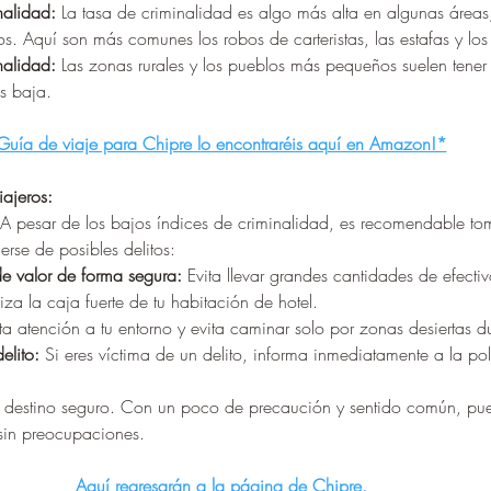
nalidad:
 La tasa de criminalidad es algo más alta en algunas áreas
icos. Aquí son más comunes los robos de carteristas, las estafas y l
nalidad:
 Las zonas rurales y los pueblos más pequeños suelen tener
s baja.
Guía de viaje para Chipre lo encontraréis aquí en Amazon!*
ajeros:
 A pesar de los bajos índices de criminalidad, es recomendable to
rse de posibles delitos:
e valor de forma segura:
 Evita llevar grandes cantidades de efecti
liza la caja fuerte de tu habitación de hotel.
sta atención a tu entorno y evita caminar solo por zonas desiertas d
elito:
 Si eres víctima de un delito, informa inmediatamente a la pol
 destino seguro. Con un poco de precaución y sentido común, pued
 sin preocupaciones.
Aquí regresarán a la página de Chipre.