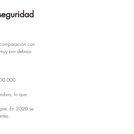
seguridad 
n comparación con 
 muy por debajo 
100.000 
robos, lo que 
ipre. En 2020 se 
ntes.