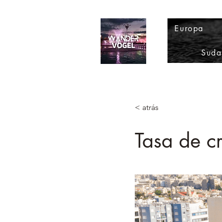
Europa
Suda
< atrás
Tasa de c