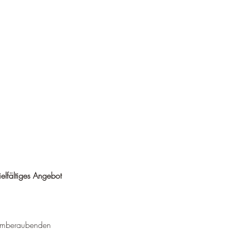
¡
ielfältiges Angebot 
atemberaubenden 