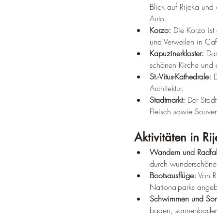
Blick auf Rijeka und
Auto.
Korzo:
 Die Korzo is
und Verweilen in Caf
Kapuzinerkloster:
 Da
schönen Kirche und
St.-Vitus-Kathedrale:
 
Architektur.
Stadtmarkt:
 Der Stad
Fleisch sowie Souven
Aktivitäten in Ri
Wandern und Radfa
durch wunderschöne 
Bootsausflüge:
 Von R
Nationalparks angeb
Schwimmen und So
baden, sonnenbaden