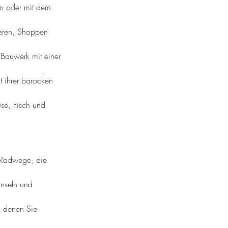
hn oder mit dem 
ieren, Shoppen 
 Bauwerk mit einer 
it ihrer barocken 
üse, Fisch und 
 Radwege, die 
nseln und 
n denen Sie 