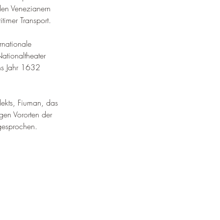
den Venezianern 
timer Transport
.
rnationale 
Nationaltheater 
ns Jahr 1632 
lekts, Fiuman, das 
igen Vororten der 
gesprochen
.