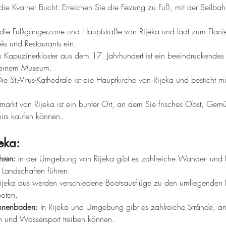
 die Kvarner Bucht. Erreichen Sie die Festung zu Fuß, mit der Seilba
t die Fußgängerzone und Hauptstraße von Rijeka und lädt zum Flan
és und Restaurants ein.
s Kapuzinerkloster aus dem 17. Jahrhundert ist ein beeindruckendes
 einem Museum.
Die St.-Vitus-Kathedrale ist die Hauptkirche von Rijeka und besticht m
tmarkt von Rijeka ist ein bunter Ort, an dem Sie frisches Obst, Gem
irs kaufen können.
jeka:
hren:
 In der Umgebung von Rijeka gibt es zahlreiche Wander- und
Landschaften führen.
ijeka aus werden verschiedene Bootsausflüge zu den umliegenden I
oten.
nnenbaden:
 In Rijeka und Umgebung gibt es zahlreiche Strände, a
 und Wassersport treiben können.