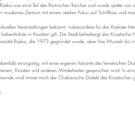
ijeka war einst Teil des Römischen Reiches und wurde später von 
ein modernes Zentrum mit einem starken Fokus auf Schiffbau und mari
kulturellen Veranstaltungen bekannt, insbesondere für das Rijekaer Inte
 farbenfrohste in Kroatien gilt. Die Stadt beherbergt das Kroatische 
ersität Rijeka, die 1973 gegründet wurde, aber ihre Wurzeln bis i
ebenfalls einzigartig, mit einer eigenen Variante des Venetischen Dia
lienern, Kroaten und anderen Minderheiten gesprochen wird. 
In ein
meinde wird immer noch der Chakavische Dialekt des Kroatischen 
: