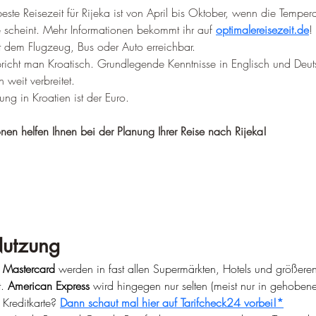
beste Reisezeit für Rijeka ist von April bis Oktober, wenn die Temp
scheint. Mehr Informationen bekommt ihr auf 
optimalereisezeit.de
! 
it dem Flugzeug, Bus oder Auto erreichbar.
spricht man Kroatisch. Grundlegende Kenntnisse in Englisch und Deut
 weit verbreitet.
ng in Kroatien ist der Euro.
onen helfen Ihnen bei der Planung Ihrer Reise nach Rijeka!
Nutzung
 
Mastercard
 werden in fast allen Supermärkten, Hotels und größeren
. 
American Express
 wird hingegen nur selten (meist nur in gehobene
 Kreditkarte? 
Dann schaut mal hier auf Tarifcheck24 vorbei!*