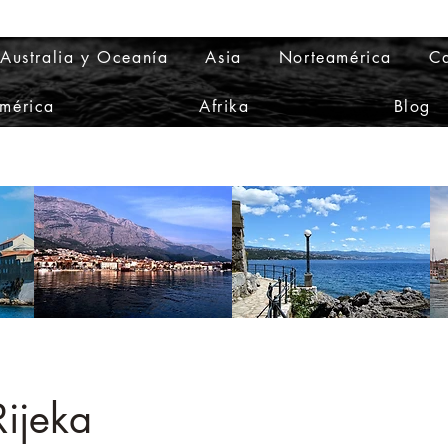
Australia y Oceanía
Asia
Norteamérica
Ca
mérica
Afrika
Blog
Rijeka