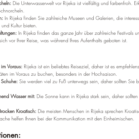
heln:
 Die Unterwasserwelt vor Rijeka ist vielfältig und farbenfroh. E
chnorcheln.
n:
 In Rijeka finden Sie zahlreiche Museen und Galerien, die interess
 und Kultur bieten.
altungen:
 In Rijeka finden das ganze Jahr über zahlreiche Festivals u
e sich vor Ihrer Reise, was während Ihres Aufenthalts geboten ist.
 im Voraus:
 Rijeka ist ein beliebtes Reiseziel, daher ist es empfehlens
itäten im Voraus zu buchen, besonders in der Hochsaison.
 Schuhe:
 Sie werden viel zu Fuß unterwegs sein, daher sollten Si
hend Wasser mit:
 Die Sonne kann in Rijeka stark sein, daher sollte
Brocken Kroatisch:
 Die meisten Menschen in Rijeka sprechen Kroati
rache helfen Ihnen bei der Kommunikation mit den Einheimischen.
tionen: