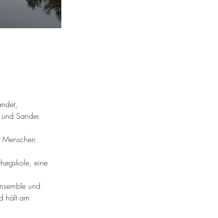
andet, 
 und Sander
.
5 Menschen 
ehøgskole, eine 
fensemble und 
d hält am 