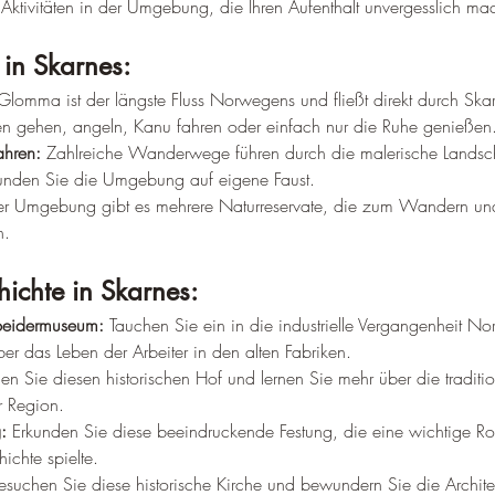
ktivitäten in der Umgebung, die Ihren Aufenthalt unvergesslich ma
 in Skarnes:
Glomma ist der längste Fluss Norwegens und fließt direkt durch Skar
en gehen, angeln, Kanu fahren oder einfach nur die Ruhe genießen
hren:
 Zahlreiche Wanderwege führen durch die malerische Landsch
kunden Sie die Umgebung auf eigene Faust.
der Umgebung gibt es mehrere Naturreservate, die zum Wandern u
n.
hichte in Skarnes:
rbeidermuseum:
 Tauchen Sie ein in die industrielle Vergangenheit N
er das Leben der Arbeiter in den alten Fabriken.
en Sie diesen historischen Hof und lernen Sie mehr über die traditio
r Region.
:
 Erkunden Sie diese beeindruckende Festung, die eine wichtige Rol
chte spielte.
esuchen Sie diese historische Kirche und bewundern Sie die Architek