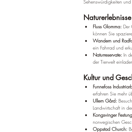
Sehenswürdigkeiten und A
Naturerlebnisse
Fluss Glomma:
 Der 
können Sie spazier
Wandern und Radfa
ein Fahrrad und er
Naturreservate:
 In 
der Tierwelt einlade
Kultur und Gesc
Funnefoss Industria
erfahren Sie mehr üb
Ullern Gård:
 Besuch
Landwirtschaft in de
Kongsvinger Festung
norwegischen Geschi
Oppstad Church:
 B