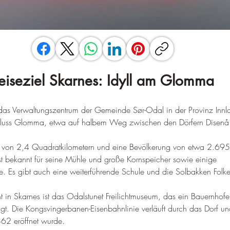
eiseziel Skarnes: Idyll am Glomma
 das Verwaltungszentrum der Gemeinde Sør-Odal in der Provinz Innl
 Fluss Glomma, etwa auf halbem Weg zwischen den Dörfern Disenå
he von 2,4 Quadratkilometern und eine Bevölkerung von etwa 2.69
st bekannt für seine Mühle und große Kornspeicher sowie einige 
e
. 
Es gibt auch eine weiterführende Schule und die Solbakken Folk
ght in Skarnes ist das Odalstunet Freilichtmuseum, das ein Bauernho
gt
. 
Die Kongsvingerbanen-Eisenbahnlinie verläuft durch das Dorf un
62 eröffnet wurde.