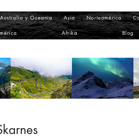
Australia y Oceanía
Asia
Norteamérica
Ca
mérica
Afrika
Blog
Skarnes