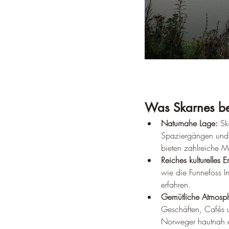
Was Skarnes be
Naturnahe Lage:
 Sk
Spaziergängen und 
bieten zahlreiche 
Reiches kulturelles E
wie die Funnefoss I
erfahren.
Gemütliche Atmosp
Geschäften, Cafés u
Norweger hautnah e