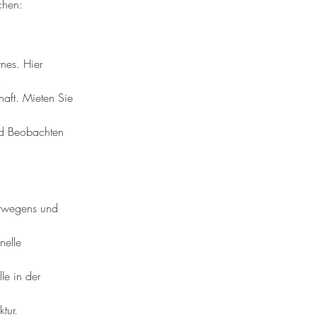
chen:
nes. Hier 
.
aft. Mieten Sie 
nd Beobachten 
orwegens und 
nelle 
le in der 
tur.