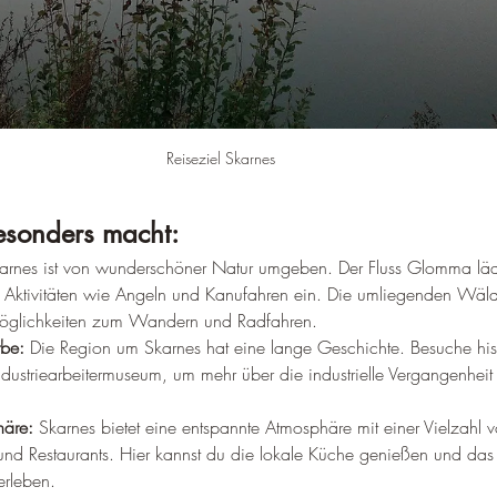
–
Reiseziel Skarnes
sonders macht:
arnes ist von wunderschöner Natur umgeben. Der Fluss Glomma läd
Aktivitäten wie Angeln und Kanufahren ein. Die umliegenden Wäld
Möglichkeiten zum Wandern und Radfahren.
rbe:
 Die Region um Skarnes hat eine lange Geschichte. Besuche hist
ndustriearbeitermuseum, um mehr über die industrielle Vergangenheit
häre:
 Skarnes bietet eine entspannte Atmosphäre mit einer Vielzahl 
nd Restaurants. Hier kannst du die lokale Küche genießen und das
rleben.