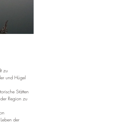
¡
t zu 
er und Hügel 
orische Stätten 
 der Region zu 
von 
 Leben der 