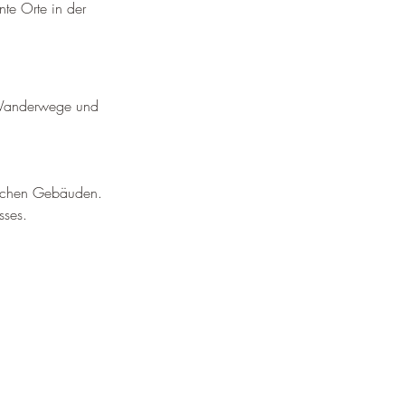
te Orte in der 
 Wanderwege und 
ischen Gebäuden.
sses.