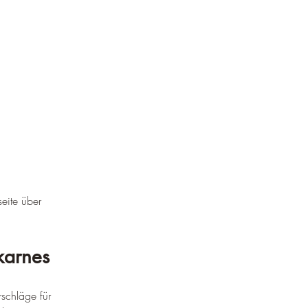
seite über 
karnes
schläge für 