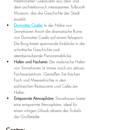
¡
traditionellen Gebäuden aus Stein und 
dem architektonisch interessanten Tolbooth 
Museum, das die Geschichte der Stadt 
erzählt.
Dunnottar Castle
: 
In der Nähe von 
Stonehaven thront die dramatische Ruine 
von Dunnottar Castle auf einem Felssporn. 
Die Burg bietet spannende Einblicke in die 
schottische Geschichte und 
atemberaubende Panoramablicke.
Hafen und Fischerei:
 Der malerische Hafen 
von Stonehaven ist immer noch ein aktives 
Fischereizentrum. Genießen Sie frischen 
Fisch und Meeresfrüchte in den 
zahlreichen Restaurants und Cafés am 
Hafen.
Entspannte Atmosphäre:
 Stonehaven bietet 
eine entspannte Atmosphäre, ideal für 
einen ruhigen Urlaub abseits des Trubels 
der Großstädte.
Contra: