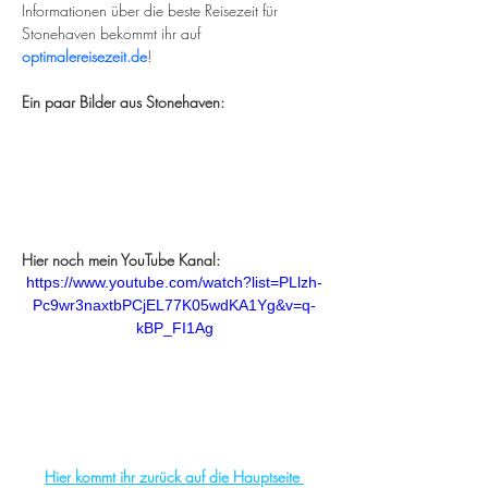
Informationen über die beste Reisezeit für 
Stonehaven bekommt ihr auf 
optimalereisezeit.de
!
Ein paar Bilder aus Stonehaven:
Hier noch mein YouTube Kanal:
https://www.youtube.com/watch?list=PLlzh-
Pc9wr3naxtbPCjEL77K05wdKA1Yg&v=q-
kBP_FI1Ag
Hier kommt ihr zurück auf die Hauptseite 