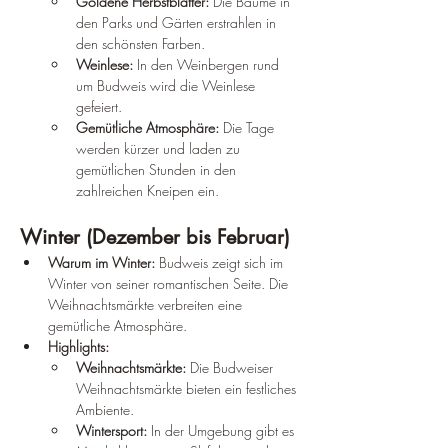
Goldene Herbstblätter:
 Die Bäume in 
den Parks und Gärten erstrahlen in 
den schönsten Farben.
Weinlese:
 In den Weinbergen rund 
um Budweis wird die Weinlese 
gefeiert.
Gemütliche Atmosphäre:
 Die Tage 
werden kürzer und laden zu 
gemütlichen Stunden in den 
zahlreichen Kneipen ein.
Winter (Dezember bis Februar)
Warum im Winter:
 Budweis zeigt sich im 
Winter von seiner romantischen Seite. Die 
Weihnachtsmärkte verbreiten eine 
gemütliche Atmosphäre.
Highlights:
Weihnachtsmärkte:
 Die Budweiser 
Weihnachtsmärkte bieten ein festliches 
Ambiente.
Wintersport:
 In der Umgebung gibt es 