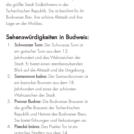
die größte Stadt Südböhmens in der 
Tschechischen Republik. Sie ist berühmt für ihr 
Budweiser Bier, ihre schöne Altstadt und ihre 
Lage an der Moldau.
Sehenswürdigkeiten in Budweis:
Schwarzer Turm: 
Der Schwarze Turm ist 
ein gotischer Turm aus dem 13. 
Jahrhundert und das Wahrzeichen der 
Stadt. Er bietet einen atemberaubenden 
Blick auf die Altstadt und die Umgebung.
Samsonova kašna: 
Der Samsonbrunnen ist 
ein barocker Brunnen aus dem 18. 
Jahrhundert und eines der schönsten 
Wahrzeichen der Stadt.
Pivovar Budvar: 
Die Budweiser Brauerei ist 
die größte Brauerei der Tschechischen 
Republik und Heimat des Budweiser Biers. 
Sie bietet Führungen und Verkostungen an.
Písecká brána:
 Das Píseker Tor ist ein 
gotisches Stadttor aus dem 14. 