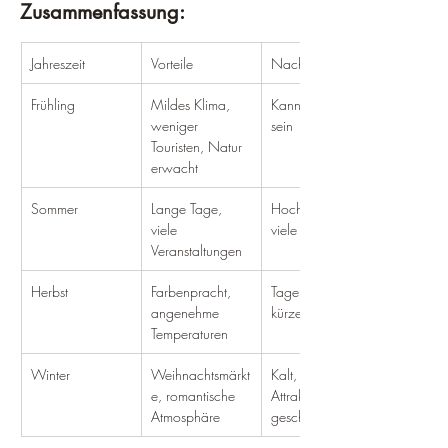
Zusammenfassung:
Jahreszeit
Vorteile
Nachteile
Frühling
Mildes Klima, 
Kann regnerisch 
weniger 
sein
Touristen, Natur 
erwacht
Sommer
Lange Tage, 
Hochsaison, 
viele 
viele Touristen
Veranstaltungen
Herbst
Farbenpracht, 
Tage werden 
angenehme 
kürzer
Temperaturen
Winter
Weihnachtsmärkt
Kalt, einige 
e, romantische 
Attraktionen 
Atmosphäre
geschlossen