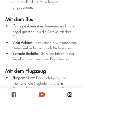
an das öffentliche Verkehrsnetz 
angebunden.
Mit dem Bus
Günstige Alternative:
 Busreisen sind in der 
Regel günstiger als die Anreise mit dem 
Zug.
Viele Anbieter:
 Zahlreiche Busunternehmen 
bieten Verbindungen nach Budweis an.
Zentrale Bushöfe:
 Die Busse fahren in der 
Regel von den zentralen Bushöfen ab.
Mit dem Flugzeug
Flughafen Linz:
 Der nächstgelegene 
internationale Flughafen ist Linz in 
Österreich. Von dort aus können Sie mit 
dem Zug oder dem Bus weiter nach 
Budweis reisen.
Flughafen Prag:
 Der Flughafen Prag ist 
etwas weiter entfernt, aber ebenfalls eine 
Option. Von Prag aus gibt es gute 