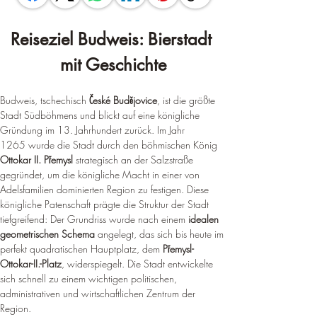
Reiseziel Budweis: Bierstadt 
mit Geschichte
Budweis, tschechisch 
České Budějovice
, ist die größte 
Stadt Südböhmens und blickt auf eine königliche 
Gründung im 13. Jahrhundert zurück. Im Jahr 
1265 wurde die Stadt durch den böhmischen König 
Ottokar II. Přemysl
 strategisch an der Salzstraße 
gegründet, um die königliche Macht in einer von 
Adelsfamilien dominierten Region zu festigen. Diese 
königliche Patenschaft prägte die Struktur der Stadt 
tiefgreifend: Der Grundriss wurde nach einem 
idealen 
geometrischen Schema
 angelegt, das sich bis heute im 
perfekt quadratischen Hauptplatz, dem 
Přemysl-
Ottokar-II.-Platz
, widerspiegelt. Die Stadt entwickelte 
sich schnell zu einem wichtigen politischen, 
administrativen und wirtschaftlichen Zentrum der 
Region.