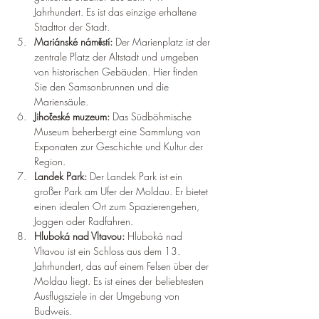
Jahrhundert. Es ist das einzige erhaltene 
Stadttor der Stadt.
Mariánské náměstí: 
Der Marienplatz ist der 
zentrale Platz der Altstadt und umgeben 
von historischen Gebäuden. Hier finden 
Sie den Samsonbrunnen und die 
Mariensäule.
Jihočeské muzeum: 
Das Südböhmische 
Museum beherbergt eine Sammlung von 
Exponaten zur Geschichte und Kultur der 
Region.
Landek Park: 
Der Landek Park ist ein 
großer Park am Ufer der Moldau. Er bietet 
einen idealen Ort zum Spazierengehen, 
Joggen oder Radfahren.
Hluboká nad Vltavou: 
Hluboká nad 
Vltavou ist ein Schloss aus dem 13. 
Jahrhundert, das auf einem Felsen über der 
Moldau liegt. Es ist eines der beliebtesten 
Ausflugsziele in der Umgebung von 
Budweis.