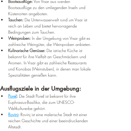
Bootsausflüge:
 Von Vrsar aus werden 
Bootsausflüge zu den umliegenden Inseln und 
Küstenorten angeboten.
Tauchen:
 Die Unterwasserwelt rund um Vrsar ist 
reich an Leben und bietet hervorragende 
Bedingungen zum Tauchen.
Weinproben:
 In der Umgebung von Vrsar gibt es 
zahlreiche Weingüter, die Weinproben anbieten.
Kulinarische Genüsse:
 Die istrische Küche ist 
bekannt für ihre Vielfalt an Geschmäckern und 
Aromen. In Vrsar gibt es zahlreiche Restaurants 
und Konobas (Weinstuben), in denen man lokale 
Spezialitäten genießen kann.
Ausflugsziele in der Umgebung:
Poreč
:
 Die Stadt Poreč ist bekannt für ihre 
Euphrasius-Basilika, die zum UNESCO-
Weltkulturerbe gehört.
Rovinj
:
 Rovinj ist eine malerische Stadt mit einer 
reichen Geschichte und einer beeindruckenden 
Altstadt.