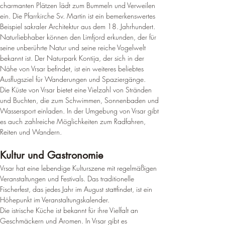
charmanten Plätzen lädt zum Bummeln und Verweilen 
ein. Die Pfarrkirche Sv. Martin ist ein bemerkenswertes 
Beispiel sakraler Architektur aus dem 18. Jahrhundert.
Naturliebhaber können den Limfjord erkunden, der für 
seine unberührte Natur und seine reiche Vogelwelt 
bekannt ist. Der Naturpark Kontija, der sich in der 
Nähe von Vrsar befindet, ist ein weiteres beliebtes 
Ausflugsziel für Wanderungen und Spaziergänge.
Die Küste von Vrsar bietet eine Vielzahl von Stränden 
und Buchten, die zum Schwimmen, Sonnenbaden und 
Wassersport einladen. In der Umgebung von Vrsar gibt 
es auch zahlreiche Möglichkeiten zum Radfahren, 
Reiten und Wandern.
Kultur und Gastronomie
Vrsar hat eine lebendige Kulturszene mit regelmäßigen 
Veranstaltungen und Festivals. Das traditionelle 
Fischerfest, das jedes Jahr im August stattfindet, ist ein 
Höhepunkt im Veranstaltungskalender.
Die istrische Küche ist bekannt für ihre Vielfalt an 
Geschmäckern und Aromen. In Vrsar gibt es 