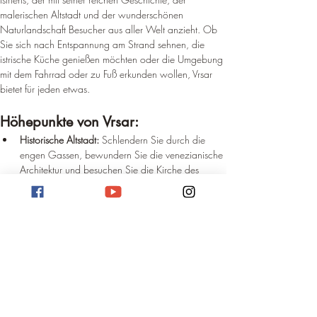
malerischen Altstadt und der wunderschönen 
Naturlandschaft Besucher aus aller Welt anzieht. Ob 
Sie sich nach Entspannung am Strand sehnen, die 
istrische Küche genießen möchten oder die Umgebung 
mit dem Fahrrad oder zu Fuß erkunden wollen, Vrsar 
bietet für jeden etwas.
Höhepunkte von Vrsar:
Historische Altstadt:
 Schlendern Sie durch die 
engen Gassen, bewundern Sie die venezianische 
Architektur und besuchen Sie die Kirche des 
Heiligen Martin.
Limski-Kanal:
 Erkunden Sie dieses Naturwunder 
mit dem Boot und genießen Sie die unberührte 
Natur und die reiche Vogelwelt.
Strände und Buchten:
 Entspannen Sie an einem 
der vielen Strände, genießen Sie das kristallklare 
Wasser und die Sonne.
Gastronomische Vielfalt:
 Probieren Sie die 
istrischen Spezialitäten wie Trüffel, Olivenöl, Fisch 