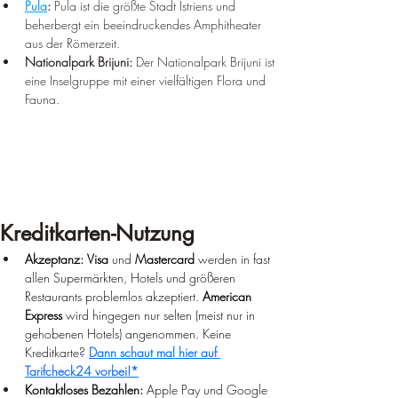
Pula
:
 Pula ist die größte Stadt Istriens und 
beherbergt ein beeindruckendes Amphitheater 
aus der Römerzeit.
Nationalpark Brijuni:
 Der Nationalpark Brijuni ist 
eine Inselgruppe mit einer vielfältigen Flora und 
Fauna.
Kreditkarten-Nutzung
Akzeptanz:
Visa
 und 
Mastercard
 werden in fast 
allen Supermärkten, Hotels und größeren 
Restaurants problemlos akzeptiert. 
American 
Express
 wird hingegen nur selten (meist nur in 
gehobenen Hotels) angenommen. 
Keine 
Kreditkarte? 
Dann schaut mal hier auf 
Tarifcheck24 vorbei!*
Kontaktloses Bezahlen:
 Apple Pay und Google 