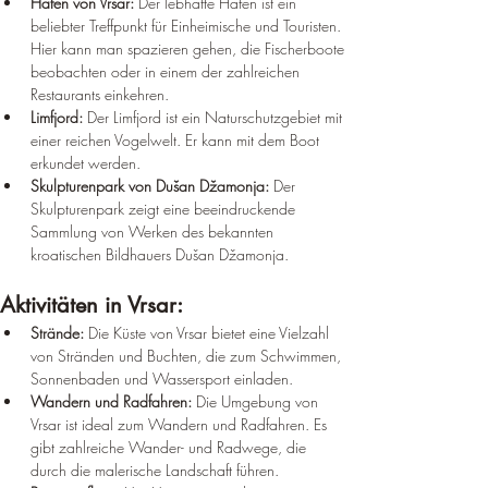
¡
Hafen von Vrsar:
 Der lebhafte Hafen ist ein 
beliebter Treffpunkt für Einheimische und Touristen. 
Hier kann man spazieren gehen, die Fischerboote 
beobachten oder in einem der zahlreichen 
Restaurants einkehren.
Limfjord:
 Der Limfjord ist ein Naturschutzgebiet mit 
einer reichen Vogelwelt. Er kann mit dem Boot 
erkundet werden.
Skulpturenpark von Dušan Džamonja:
 Der 
Skulpturenpark zeigt eine beeindruckende 
Sammlung von Werken des bekannten 
kroatischen Bildhauers Dušan Džamonja.
Aktivitäten in Vrsar:
Strände:
 Die Küste von Vrsar bietet eine Vielzahl 
von Stränden und Buchten, die zum Schwimmen, 
Sonnenbaden und Wassersport einladen.
Wandern und Radfahren:
 Die Umgebung von 
Vrsar ist ideal zum Wandern und Radfahren. Es 
gibt zahlreiche Wander- und Radwege, die 
durch die malerische Landschaft führen.