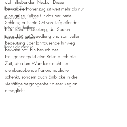
dahinfließenden Neckar. Dieser 
Reiseziel Zypern
bewaldete Höhenzug ist weit mehr als nur 
eine grüne Kulisse für das berühmte 
Reiseziele Kolumbien
Schloss; er ist ein Ort von tiefgreifender 
Reiseziele Thailand
historischer Bedeutung, der Spuren 
menschlicher Besiedlung und spiritueller 
Reiseziele Brasilien
Bedeutung über Jahrtausende hinweg 
Reiseziele Mexiko
bewahrt hat. Ein Besuch des 
Heiligenbergs ist eine Reise durch die 
Zeit, die dem Wanderer nicht nur 
atemberaubende Panoramablicke 
schenkt, sondern auch Einblicke in die 
vielfältige Vergangenheit dieser Region 
ermöglicht.