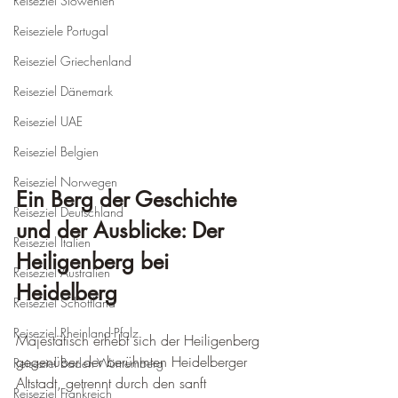
Reiseziel Slowenien
Reiseziele Portugal
Reiseziel Griechenland
Reiseziel Dänemark
Reiseziel UAE
Reiseziel Belgien
Reiseziel Norwegen
Ein Berg der Geschichte 
Reiseziel Deutschland
und der Ausblicke: Der 
Reiseziel Italien
Heiligenberg bei 
Reiseziel Australien
Heidelberg
Reiseziel Schottland
Reiseziel Rheinland-Pfalz
Majestätisch erhebt sich der Heiligenberg 
gegenüber der berühmten Heidelberger 
Reiseziel Baden-Württemberg
Altstadt, getrennt durch den sanft 
Reiseziel Frankreich