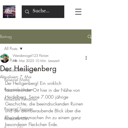
Beitrag
All Posts
Wandervogel123 Florian
All Posts
18. Mai 2025
10 Min. Lesezeit
Der Heiligenberg
Reiseziele Tschechien
Aktualisiert:
7. Mai
Reiseziel Malta
Der Heiligenberg! Ein wirklich 
Reiseziele Hessen
faszinierender Ort hier in der Nähe von 
Heidelberg. Seine 7.000 jährige 
Reiseziele Rumänien
Geschichte, die beeindruckenden Ruinen 
Reiseziel Spanien
und der atemberaubende Blick über die 
Rheinebene machen ihn zu einem ganz 
Reiseziele USA
besonderen Fleckchen Erde.