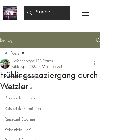
Beitrag
All Posts
Wandervogel123 Florian
All Posts
24. Apr. 2025
3 Min. Lesezeit
Frühlingsspaziergang durch
Reiseziele Tschechien
Wetzlar
Reiseziel Malta
Reiseziele Hessen
Reiseziele Rumänien
Reiseziel Spanien
Reiseziele USA