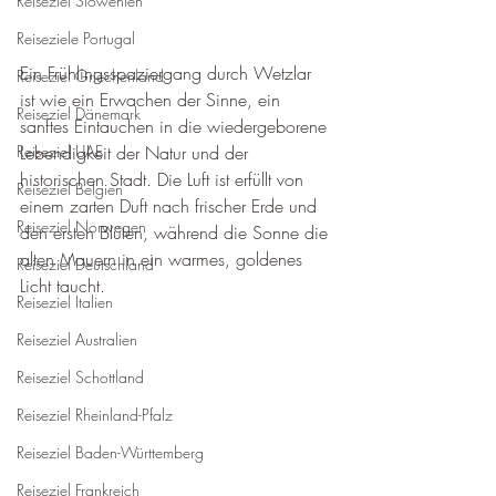
Reiseziel Slowenien
Reiseziele Portugal
Ein Frühlingsspaziergang durch Wetzlar 
Reiseziel Griechenland
ist wie ein Erwachen der Sinne, ein 
Reiseziel Dänemark
sanftes Eintauchen in die wiedergeborene 
Lebendigkeit der Natur und der 
Reiseziel UAE
historischen Stadt. Die Luft ist erfüllt von 
Reiseziel Belgien
einem zarten Duft nach frischer Erde und 
Reiseziel Norwegen
den ersten Blüten, während die Sonne die 
alten Mauern in ein warmes, goldenes 
Reiseziel Deutschland
Licht taucht.
Reiseziel Italien
Reiseziel Australien
Reiseziel Schottland
Reiseziel Rheinland-Pfalz
Reiseziel Baden-Württemberg
Reiseziel Frankreich