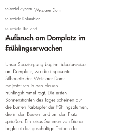
Reiseziel Zypern
Wetzlarer Dom
Reiseziele Kolumbien
Reiseziele Thailand
Aufbruch am Domplatz im 
Reiseziele Brasilien
Frühlingserwachen
Reiseziele Mexiko
Unser Spaziergang beginnt idealerweise 
am Domplatz, wo die imposante 
Silhouette des Wetzlarer Doms 
majestätisch in den blauen 
Frühlingshimmel ragt. Die ersten 
Sonnenstrahlen des Tages scheinen auf 
die bunten Farbtupfer der Frühlingsblumen, 
die in den Beeten rund um den Platz 
sprießen. Ein leises Summen von Bienen 
begleitet das geschäftige Treiben der 