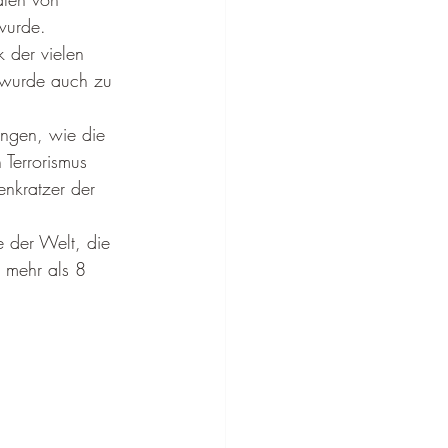
¡
wurde.
 der vielen 
 wurde auch zu 
ungen, wie die 
 Terrorismus 
nkratzer der 
e der Welt, die 
at mehr als 8 