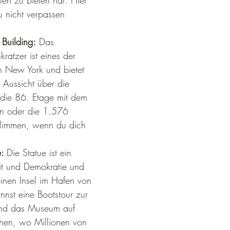
ten zu bieten hat. Hier 
 nicht verpassen 
 Building:
 Das 
ratzer ist eines der 
 New York und bietet 
 Aussicht über die 
 die 86. Etage mit dem 
hen oder die 1.576 
klimmen, wenn du dich 
: 
Die Statue ist ein 
eit und Demokratie und 
leinen Insel im Hafen von 
nst eine Bootstour zur 
nd das Museum auf 
chen, wo Millionen von 