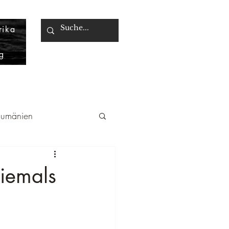
rika
g
 Rumänien
niemals