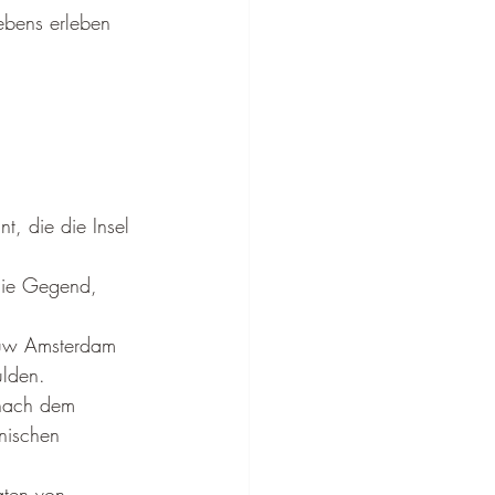
ebens erleben 
 
, die die Insel 
die Gegend, 
euw Amsterdam 
ulden.
 nach dem 
nischen 
aten von 