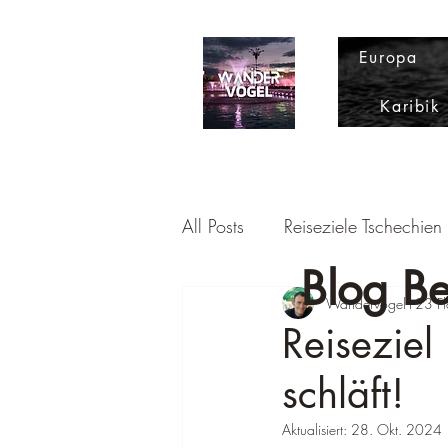
Europa
Karibik
All Posts
Reiseziele Tschechien
Blog Be
Reiseziel Spanien
Wandervogel123 Fl
Reisez
Reiseziel
schläft!
Reiseziel Griechenland
R
Aktualisiert:
28. Okt. 2024