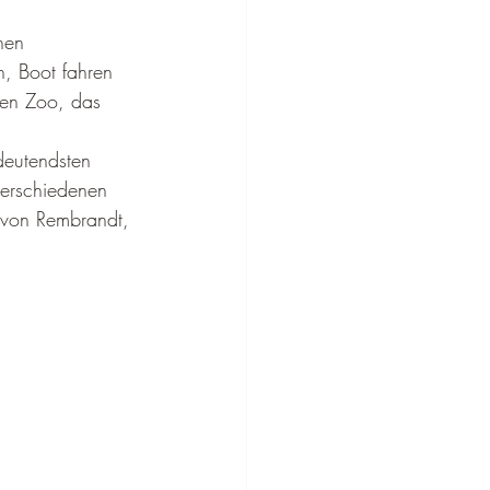
hen 
n, Boot fahren 
den Zoo, das 
deutendsten 
erschiedenen 
 von Rembrandt, 