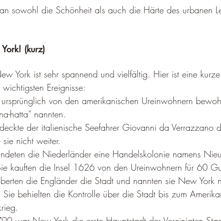
an sowohl die Schönheit als auch die Härte des urbanen L
ork! (kurz)
 York ist sehr spannend und vielfältig. Hier ist eine kurze
wichtigsten Ereignisse:
rsprünglich von den amerikanischen Ureinwohnern bewohnt
a-hatta” nannten.
deckte der italienische Seefahrer Giovanni da Verrazzano 
 sie nicht weiter.
ündeten die Niederländer eine Handelskolonie namens Ni
ie kauften die Insel 1626 von den Ureinwohnern für 60 G
berten die Engländer die Stadt und nannten sie New York
 Sie behielten die Kontrolle über die Stadt bis zum Amerika
rieg.
0 war New York die erste Hauptstadt der Vereinigten Sta