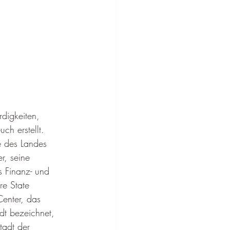
digkeiten, 
ch erstellt.
e des Landes 
r, seine 
s Finanz- und 
re State 
Center, das 
dt bezeichnet, 
tadt der 