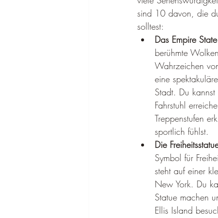
viele Sehenswürdigkei
sind 10 davon, die du
solltest:
Das Empire State
berühmte Wolkenk
Wahrzeichen von
eine spektakuläre
Stadt. Du kannst
Fahrstuhl erreic
Treppenstufen er
sportlich fühlst.
Die Freiheitsstatue
Symbol für Freih
steht auf einer k
New York. Du kan
Statue machen u
Ellis Island besu