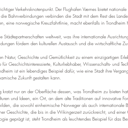
–
ichtiger Verkehrsknotenpunkt. Der Flughafen Værnes bietet nationale
d die Bahnverbindungen verbinden die Stadt mit dem Rest des Lande
ten, eine norwegische Kreuzfahrtlinie, macht ebenfalls in Trondheim 
he Städtepartnerschaften weltweit, was ihre internationale Ausrichtu
ndungen fördern den kulturellen Austausch und die wirtschaftliche 
n Natur, Geschichte und Gemütlichkeit zu einem einzigartigen Erleb
b für Geschichtsinteressierte, Kulturliebhaber, Wissenschafts- und Tec
ndheim ist ein lebendiges Beispiel dafür, wie eine Stadt ihre Vergan
namische Zukunft gestalten kann
.
 kratzt nur an der Oberfläche dessen, was Trondheim zu bieten hat. 
turen und Ideen, ein Ort, an dem alte Traditionen auf innovative For
ilden, die sowohl einheimische Norweger als auch internationale 
ner Geschichte, die bis in die Wikingerzeit zurückreicht, und einer
gie geprägt ist, steht Trondheim als leuchtendes Beispiel für das Be
.