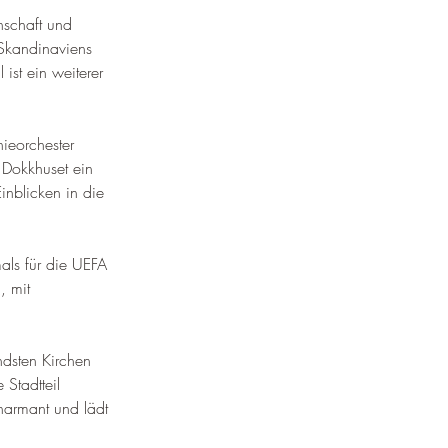
nschaft und 
Skandinaviens 
 ist ein weiterer 
ieorchester 
 Dokkhuset ein 
nblicken in die 
als für die UEFA 
, mit 
ndsten Kirchen 
e Stadtteil 
harmant und lädt 