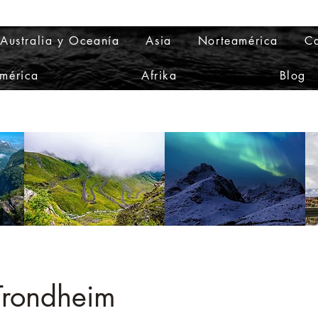
Australia y Oceanía
Asia
Norteamérica
Ca
mérica
Afrika
Blog
 Trondheim