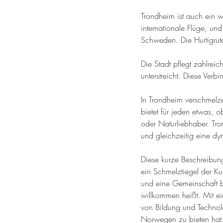
Trondheim ist auch ein w
internationale Flüge, un
Schweden. 
Die Hurtigru
Die Stadt pflegt zahlreic
unterstreicht. 
Diese Verbi
In Trondheim verschmelze
bietet für jeden etwas, o
oder Naturliebhaber. 
Tro
und gleichzeitig eine dy
Diese kurze Beschreibung
ein Schmelztiegel der Kul
und eine Gemeinschaft b
willkommen heißt. Mit ei
von Bildung und Technolo
Norwegen zu bieten hat