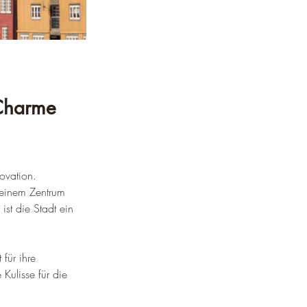
 Charme 
ovation. 
 einem Zentrum 
st die Stadt ein 
für ihre 
ulisse für die 