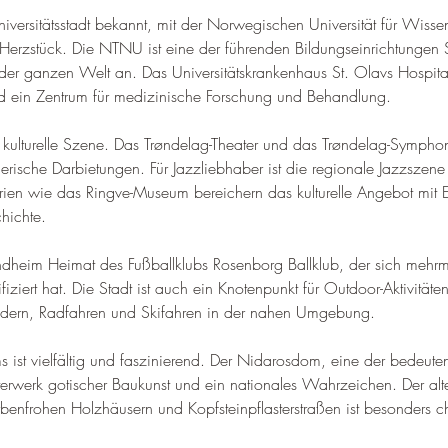
niversitätsstadt bekannt, mit der Norwegischen Universität für Wisse
Herzstück. Die NTNU ist eine der führenden Bildungseinrichtungen 
der ganzen Welt an. Das Universitätskrankenhaus St. 
Olavs Hospital
nd ein Zentrum für medizinische Forschung und Behandlung
.
e kulturelle Szene. Das Trøndelag-Theater und das Trøndelag-Symphon
lerische Darbietungen. Für Jazzliebhaber ist die regionale Jazzszene
en wie das Ringve-Museum bereichern das kulturelle Angebot mit Ei
hichte
.
ondheim Heimat des Fußballklubs Rosenborg Ballklub, der sich mehrm
ziert hat. 
Die Stadt ist auch ein Knotenpunkt für Outdoor-Aktivitäten
ern, Radfahren und Skifahren in der nahen Umgebung
.
ms ist vielfältig und faszinierend. Der Nidarosdom, eine der bedeute
terwerk gotischer Baukunst und ein nationales Wahrzeichen. 
Der alt
rbenfrohen Holzhäusern und Kopfsteinpflasterstraßen ist besonders c