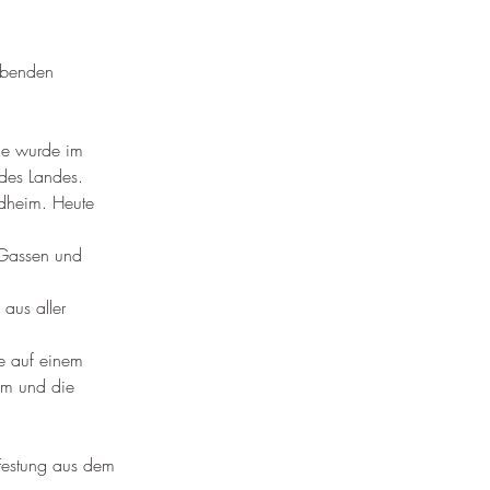
aubenden 
ie wurde im 
des Landes.
ndheim. Heute 
 Gassen und 
aus aller 
ie auf einem 
im und die 
 Festung aus dem 