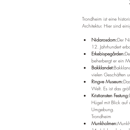
Trondheim ist eine histo
Architektur. Hier sind ei
Nidarosdom:
Der Ni
12. Jahrhundert erb
Erkebispegården:
De
beherbergt er ein M
Bakklandet:
Bakkland
vielen Geschäften u
Ringve Museum:
Das
Welt. Es ist das g
Kristiansten Festung:
Hügel mit Blick auf
Umgebung.
Trondheim
Munkholmen:
Munkho