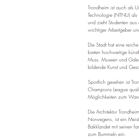
Trondheim ist auch als U
Technologie (NTNU) als 
und zieht Studenten aus 
wichtiger Arbeitgeber u
Die Stadt hat eine reich
bieten hochwertige künst
Muss. 
Museen und Galeri
bildende Kunst und Gesc
Sportlich gesehen ist Tr
Champions League qualifi
Möglichkeiten zum Wand
Die Architektur Trondhei
Norwegens, ist ein Meis
Bakklandet mit seinen fa
zum Bummeln ein
.