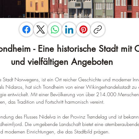
rondheim - Eine historische Stadt mit
und vielfältigen Angeboten
te Stadt Norwegens, ist ein Ort reicher Geschichte und moderner Inn
ls Nidaros, hat sich Trondheim von einer Wikingerhandelsstadt zu
ie entwickelt. 
Mit einer Bevölkerung von über 214.000 Menschen i
, das Tradition und Fortschritt harmonisch vereint
.
ündung des Flusses Nidelva in der Provinz Trøndelag und ist bekannt 
dheimfjord. 
Die umgebende Landschaft bietet eine atemberaubende K
d modernen Einrichtungen, die das Stadtbild prägen
.