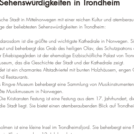
Sehenswürdigkeiten in Trondheim
rische Stadt in Mittelnorwegen mit einer reichen Kultur und atember
nige der beliebtesten Sehenswürdigkeiten in Trondheim:
darosdom ist die größte und wichtigste Kathedrale in Norwegen. S
aut und beherbergt das Grab des heiligen Olav, des Schutzpatrons 
r Erkebispegården ist der ehemalige Erzbischöfliche Palast von Tro
useum, das die Geschichte der Stadt und der Kathedrale zeigt.
et ist ein charmantes Altstadtviertel mit bunten Holzhäusern, engen
nd Restaurants.
 Ringve Museum beherbergt eine Sammlung von Musikinstrumenten 
rößte Musikmuseum in Norwegen.
Die Kristiansten Festung ist eine Festung aus dem 17. Jahrhundert, d
 die Stadt liegt. Sie bietet einen atemberaubenden Blick auf Trondhe
lmen ist eine kleine Insel im Trondheimsfjord. Sie beherbergt eine