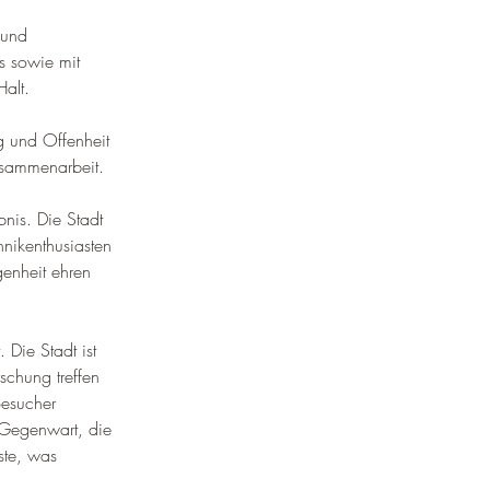
¡
 und 
s sowie mit 
Halt
.
ng und Offenheit 
Zusammenarbeit
.
nis. Die Stadt 
hnikenthusiasten 
genheit ehren 
Die Stadt ist 
schung treffen 
Besucher 
 Gegenwart, die 
ste, was 