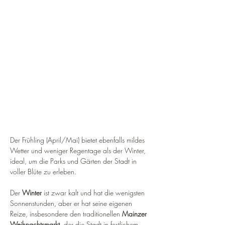
Der Frühling (April/Mai) bietet ebenfalls mildes 
Wetter und weniger Regentage als der Winter, 
ideal, um die Parks und Gärten der Stadt in 
voller Blüte zu erleben.
Der 
Winter
 ist zwar kalt und hat die wenigsten 
Sonnenstunden, aber er hat seine eigenen 
Reize, insbesondere den traditionellen 
Mainzer 
Weihnachtsmarkt
, der die Stadt in festlichem 