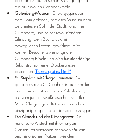
beeindruckt durch seinen Kreuzgang und 
die prunkvollen Grabdenkmäler.
Gutenberg-Museum:
 Direkt gegenüber 
dem Dom gelegen, ist dieses Museum dem 
berühmtesten Sohn der Stadt, Johannes 
Gutenberg, und seiner revolutionären 
Erfindung, dem Buchdruck mit 
beweglichen Lettern, gewidmet. Hier 
können Besucher zwei originale 
Gutenberg-Bibeln und eine funktionsfähige 
Rekonstruktion einer Druckerpresse 
bestaunen. 
Tickets gibt es hier!*
St. Stephan mit Chagall-Fenstern:
 Die 
gotische Kirche St. Stephan ist berühmt für 
ihre neun leuchtend blauen Glasfenster, 
die vom jüdisch-weißrussischen Künstler 
Marc Chagall gestaltet wurden und ein 
einzigartiges spirituelles Lichtspiel erzeugen.
Die Altstadt und der Kirschgarten:
 Die 
malerische Altstadt mit ihren engen 
Gassen, farbenfrohen Fachwerkhäusern 
und historischen Plätzen, wie dem 