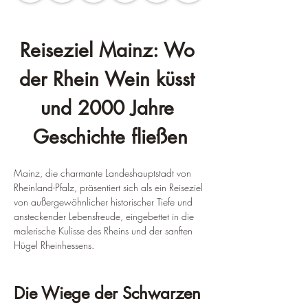
Reiseziel Mainz: Wo 
der Rhein Wein küsst 
und 2000 Jahre 
Geschichte fließen
Mainz, die charmante Landeshauptstadt von 
Rheinland-Pfalz, präsentiert sich als ein Reiseziel 
von außergewöhnlicher historischer Tiefe und 
ansteckender Lebensfreude, eingebettet in die 
malerische Kulisse des Rheins und der sanften 
Hügel Rheinhessens.
Die Wiege der Schwarzen 