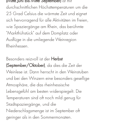
(Mitte Juni bis Mitte September)
 ist mit 
durchschnittlichen Höchsttemperaturen um die 
25 Grad Celsius die wärmste Zeit und eignet 
sich hervorragend für alle Aktivitäten im Freien, 
wie Spaziergänge am Rhein, das berühmte 
"Marktfrühstück" auf dem Domplatz oder 
Ausflüge in die umliegende Weinregion 
Rheinhessen.
Besonders reizvoll ist der 
Herbst 
(September/Oktober)
, da dies die Zeit der 
Weinlese ist. Dann herrscht in den Weinstuben 
und bei den Winzern eine besonders gesellige 
Atmosphäre, die das rheinhessische 
Lebensgefühl am besten widerspiegelt. Die 
Temperaturen sind oft noch mild genug für 
Stadtspaziergänge, und die 
Niederschlagsmenge ist im September oft 
geringer als in den Sommermonaten.