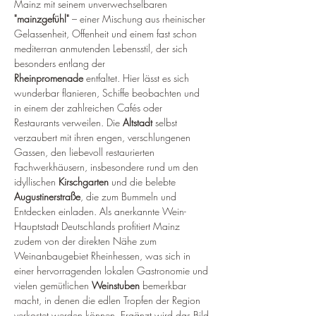
Mainz mit seinem unverwechselbaren 
"mainzgefühl"
 – einer Mischung aus rheinischer 
Gelassenheit, Offenheit und einem fast schon 
mediterran anmutenden Lebensstil, der sich 
besonders entlang der 
Rheinpromenade
 entfaltet. Hier lässt es sich 
wunderbar flanieren, Schiffe beobachten und 
in einem der zahlreichen Cafés oder 
Restaurants verweilen. Die 
Altstadt
 selbst 
verzaubert mit ihren engen, verschlungenen 
Gassen, den liebevoll restaurierten 
Fachwerkhäusern, insbesondere rund um den 
idyllischen 
Kirschgarten
 und die belebte 
Augustinerstraße
, die zum Bummeln und 
Entdecken einladen. Als anerkannte Wein-
Hauptstadt Deutschlands profitiert Mainz 
zudem von der direkten Nähe zum 
Weinanbaugebiet Rheinhessen, was sich in 
einer hervorragenden lokalen Gastronomie und 
vielen gemütlichen 
Weinstuben
 bemerkbar 
macht, in denen die edlen Tropfen der Region 
verkostet werden können. Ergänzt wird das Bild 