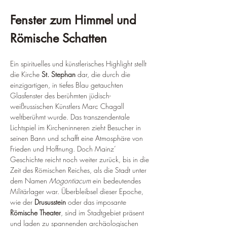
Fenster zum Himmel und 
Römische Schatten
Ein spirituelles und künstlerisches Highlight stellt 
die Kirche 
St. Stephan
 dar, die durch die 
einzigartigen, in tiefes Blau getauchten 
Glasfenster des berühmten jüdisch-
weißrussischen Künstlers Marc Chagall 
weltberühmt wurde. Das transzendentale 
Lichtspiel im Kircheninneren zieht Besucher in 
seinen Bann und schafft eine Atmosphäre von 
Frieden und Hoffnung. Doch Mainz’ 
Geschichte reicht noch weiter zurück, bis in die 
Zeit des Römischen Reiches, als die Stadt unter 
dem Namen 
Mogontiacum
 ein bedeutendes 
Militärlager war. Überbleibsel dieser Epoche, 
wie der 
Drususstein
 oder das imposante 
Römische Theater
, sind im Stadtgebiet präsent 
und laden zu spannenden archäologischen 