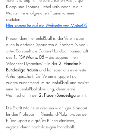
Vereins ist eng mit Persönlichkeiten wie Jürgen 
Klopp und Thomas Tuchel verbunden, die in 
Mainz ihre erfolgreichen Trainerkarrieren 
starteten.
Hier kommt ihr auf die Webseite von Mainz05
.
Neben dem Herrenfußball ist der Verein aber 
auch in anderen Sportarten auf hohem Niveau 
aktiv. So spielt die Damen-Handballmannschaft 
des 
1. FSV Mainz 05
 – die sogenannten 
"Meenzer Dynamites" – in der 
2. Handball-
Bundesliga Frauen
 und hat ebenfalls eine feste 
Anhängerschaft. Der Verein engagiert sich 
zudem zunehmend im Frauenfußball und besitzt 
eine Frauenfußballabteilung, deren erste 
Mannschaft in der 
2. Frauen-Bundesliga
 antritt.
Die Stadt Mainz ist also ein wichtiger Standort 
für den Profisport in Rheinland-Pfalz, wobei der 
Fußballsport die größte Bühne einnimmt, 
ergänzt durch hochklassigen Handball.