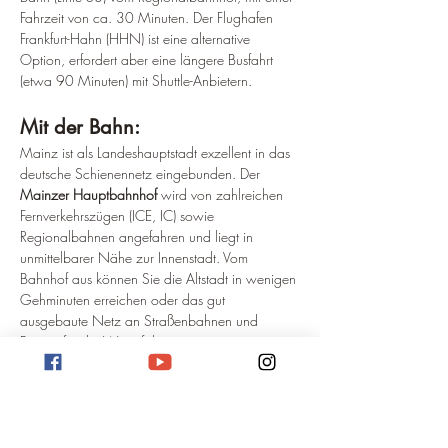
Fahrzeit von ca. 30 Minuten. Der Flughafen 
Frankfurt-Hahn (HHN) ist eine alternative 
Option, erfordert aber eine längere Busfahrt 
(etwa 90 Minuten) mit Shuttle-Anbietern.
Mit der Bahn: 
Mainz ist als Landeshauptstadt exzellent in das 
deutsche Schienennetz eingebunden. Der 
Mainzer Hauptbahnhof
 wird von zahlreichen 
Fernverkehrszügen (ICE, IC) sowie 
Regionalbahnen angefahren und liegt in 
unmittelbarer Nähe zur Innenstadt. Vom 
Bahnhof aus können Sie die Altstadt in wenigen 
Gehminuten erreichen oder das gut 
ausgebaute Netz an Straßenbahnen und 
Bussen für die Weiterfahrt nutzen.
Mit dem Auto: 
Mainz ist über mehrere Autobahnen gut zu 
erreichen: die 
A60
 (Mainzer Ring), die 