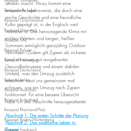
Reiseziel Slowenien
attraktiv macht. Hinzu kommt eine 
entspannte Lebensweise, die durch eine 
Reiseziele Portugal
reiche Geschichte und eine freundliche 
Reiseziel Griechenland
Kultur geprägt ist, in der Englisch weit 
Reiseziel Dänemark
verbreitet ist. Das hervorragende Klima mit 
milden Wintern und langen, heißen 
Reiseziel UAE
Sommern ermöglicht ganzjährig Outdoor-
Reiseziel Belgien
Aktivitäten. Zudem gilt Zypern als sicheres 
Land mit einem gut ausgebauten 
Reiseziel Norwegen
Gesundheitswesen und einem stabilen 
Reiseziel Deutschland
Umfeld, was den Umzug zusätzlich 
Reiseziel Italien
erleichtert. Lasst uns gemeinsam mal 
schauen, wie ein Umzug nach Zypern 
Reiseziel Australien
funktioniert. Für eine bessere Übersicht 
Reiseziel Schottland
habe ich drei Abschnitte herausgearbeitet.
Reiseziel Rheinland-Pfalz
Abschnitt 1: Die ersten Schritte der Planung
Reiseziel Baden-Württemberg
Abschnitt 2: Das praktische Leben in 
Zypern
Reiseziel Frankreich