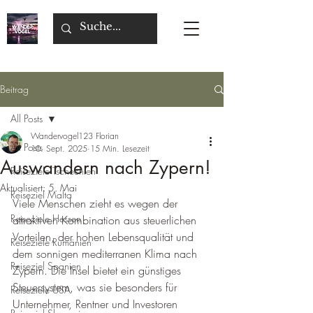
Beitrag
All Posts
Wandervogel123 Florian
All Posts
10. Sept. 2025
15 Min. Lesezeit
Auswandern nach Zypern!
Reiseziele Tschechien
Aktualisiert:
5. Mai
Reiseziel Malta
Viele Menschen zieht es wegen der 
Reiseziele Hessen
attraktiven Kombination aus steuerlichen 
Vorteilen, der hohen Lebensqualität und 
Reiseziele Rumänien
dem sonnigen mediterranen Klima nach 
Reiseziel Spanien
Zypern. Die Insel bietet ein günstiges 
Steuersystem, was sie besonders für 
Reiseziele USA
Unternehmer, Rentner und Investoren 