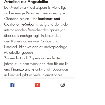
Arbeiten als Angestellter
Der Arbeitsmarkt auf Zypern ist vielfältig, 
wobei einige Branchen besonders gute 
Chancen bieten. Der 
Tourismus- und 
Gastronomie-Sektor
 ist aufgrund der vielen 
internationalen Besucher das ganze Jahr 
über stark nachgefragt, insbesondere in 
den Küstenstädten wie Paphos und 
Limassol. Hier werden oft mehrsprachige 
Mitarbeiter gesucht.
Zudem hat sich Zypern in den letzten 
Jahren zu einem wichtigen Hub für die 
IT- 
und Finanzbranche
 entwickelt. Besonders 
in Limassol gibt es viele internationale 
Unternehmen, die im Bereich des Online-
Handels (Forex), iGaming, 
Softwareentwicklung und IT-Support tätig 
sind. Qualifizierte Fachkräfte in diesen 
Bereichen haben sehr gute Aussichten.