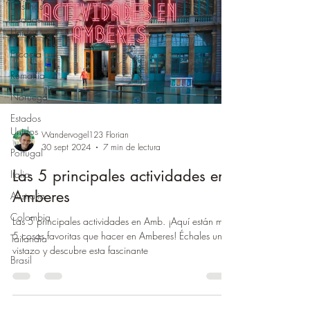
Destinos
Estados
Unidos
Escocia
Rumania
Noruega
Estados
Unidos
Wandervogel123 Florian
30 sept 2024
7 min de lectura
Portugal
Las 5 principales actividades en
Italia
Amberes
Australia
Colombia
Las 5 principales actividades en Amb. ¡Aquí están mis
5 cosas favoritas que hacer en Amberes! Échales un
Tailandia
vistazo y descubre esta fascinante
Brasil