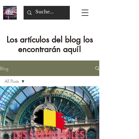
Los artículos del blog los
encontrarán aquí!
Blog
All Posts
All Posts
Grecia
Bélgica
Espana
Alemania