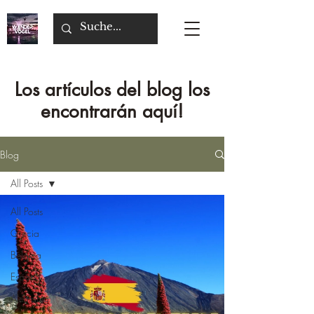
Los artículos del blog los
encontrarán aquí!
Blog
All Posts
All Posts
Grecia
Bélgica
Espana
Alemania