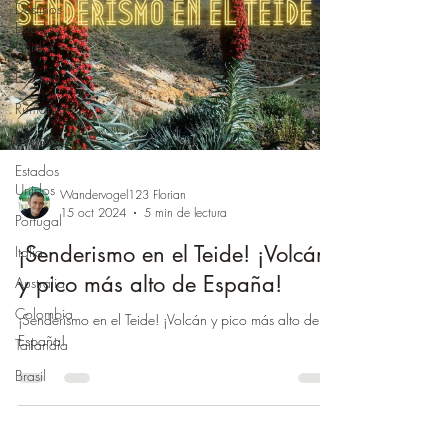
Destinos
Estados
Unidos
Escocia
Rumania
Noruega
Estados
Unidos
Wandervogel123 Florian
15 oct 2024
5 min de lectura
Portugal
¡Senderismo en el Teide! ¡Volcán
Italia
y pico más alto de España!
Australia
Colombia
¡Senderismo en el Teide! ¡Volcán y pico más alto de
España!
Tailandia
Brasil