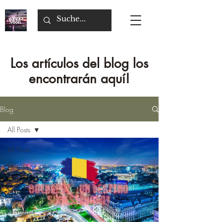
Los artículos del blog los
encontrarán aquí!
Blog
All Posts
All Posts
Grecia
Bélgica
Espana
Alemania