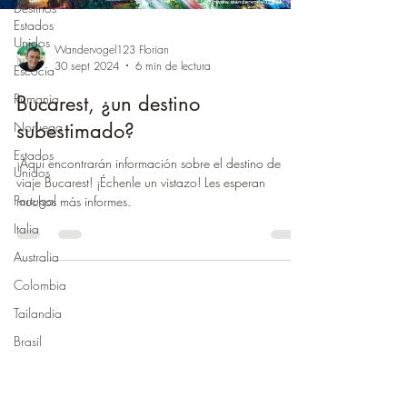
Destinos
Estados
Unidos
Wandervogel123 Florian
30 sept 2024
6 min de lectura
Escocia
Rumania
Bucarest, ¿un destino
subestimado?
Noruega
Estados
¡Aquí encontrarán información sobre el destino de
Unidos
viaje Bucarest! ¡Échenle un vistazo! Les esperan
Portugal
muchos más informes.
Italia
Australia
Colombia
Tailandia
Brasil